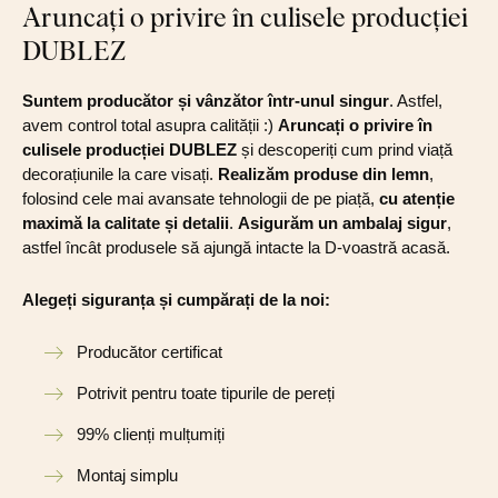
Aruncați o privire în culisele producției
DUBLEZ
Suntem producător și vânzător într-unul singur
. Astfel,
avem control total asupra calității :)
Aruncați o privire în
culisele producției DUBLEZ
și descoperiți cum prind viață
decorațiunile la care visați.
Realizăm produse din lemn
,
folosind cele mai avansate tehnologii de pe piață,
cu atenție
maximă la calitate și detalii
.
Asigurăm un ambalaj sigur
,
astfel încât produsele să ajungă intacte la D-voastră acasă.
Alegeți siguranța și cumpărați de la noi:
Producător certificat
Potrivit pentru toate tipurile de pereți
99% clienți mulțumiți
Montaj simplu