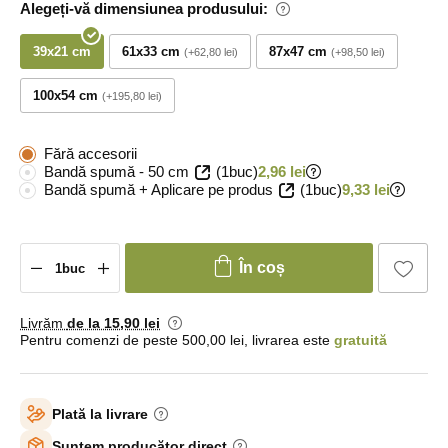
Alegeți-vă dimensiunea produsului:
39x21 cm
61x33 cm
87x47 cm
+62,80 lei
+98,50 lei
100x54 cm
+195,80 lei
Fără accesorii
Bandă spumă - 50 cm
(1buc)
2,96 lei
Bandă spumă + Aplicare pe produs
(1buc)
9,33 lei
În coș
Livrăm
de la 15
,90 lei
Pentru comenzi de peste 500,00 lei, livrarea este
gratuită
Plată la livrare
Suntem producător direct