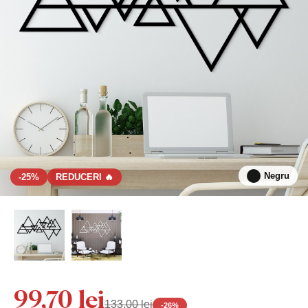
Negru
-25%
REDUCERI 🔥
99,70 lei
133,00 lei
-
26
%