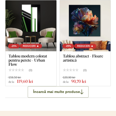
-25%
REDUCERI 🔥
-25%
REDUCERI 🔥
Tablou modern colorat
Tablou abstract - Floare
pentru perete - Urban
artistică
Flow
(
0
)
(
0
)
159,50 lei
120,90 lei
119
,60 lei
90
,70 lei
de la
de la
Încarcă mai multe produse