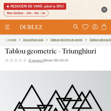
🔥 REDUCERI DE VARĂ: până la 30%!
Mai rămâne -
14o
:
6m
:
4s
Categorii
Decorațiuni casă
Tablouri din lemn de perete
Tablouri abstracte
Tablou geometric - Triunghiuri
(
0 recenzii
)
Model:
BD-AO-28