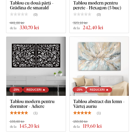
Tablou cu două părți -
Tablou modern pentru
Grădina de smarald
perete - Hexagon (5 buc)
(
0
)
(
0
)
Ce este inclus în pachet?
441,00 lei
323,10 lei
330
,70 lei
242
,40 lei
de la
de la
Tablou geometric - Triunghiuri
-25%
REDUCERI 🔥
-25%
REDUCERI 🔥
Tablou modern pentru
Tablou abstract din lemn -
dormitor - Adiere
Vârtej auriu
(
1
)
(
1
)
193,60 lei
159,50 lei
145
,20 lei
119
,60 lei
de la
de la