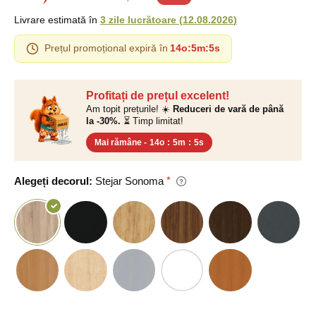
Livrare estimată în
3 zile lucrătoare
(
12.08.2026
)
Prețul promoțional expiră în
14o
:
5m
:
4s
Profitați de prețul excelent!
Am topit prețurile! ☀️
Reduceri de vară de până
la -30%.
⏳ Timp limitat!
Mai rămâne -
14o
:
5m
:
4s
Alegeți decorul:
Stejar Sonoma