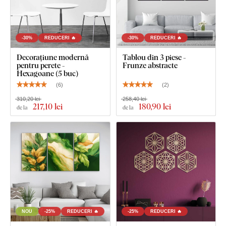
-30%
REDUCERI 🔥
-30%
REDUCERI 🔥
Decorațiune modernă
Tablou din 3 piese -
pentru perete -
Frunze abstracte
Hexagoane (5 buc)
(
6
)
(
2
)
310,20 lei
258,40 lei
217
,10 lei
180
,90 lei
de la
de la
Puteți alege dintre
12 decorațiuni
cu lac semi-mat, care
crește
rezistența la zgârieturi obișnuite
.
Grosimea
de
3 mm
conferă produsului
efect 3D
cu umbrire delicată, astfel încât pe
perete arată curat și elegant – spre deosebire de autocolantele
subțiri din hârtie.
Placa respectă
standardul european de emisii E1
– este
NOU
-25%
REDUCERI 🔥
-25%
REDUCERI 🔥
sigură,
potrivită pentru interior
(inclusiv camera copiilor).