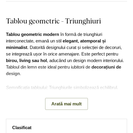
Tablou geometric - Triunghiuri
Tablou geometric modern
în formă de triunghiuri
interconectate, emană un stil
elegant, atemporal și
minimalist
. Datorită designului curat și selecției de decoruri,
se integrează ușor în orice amenajare. Este perfect pentru
birou, living sau hol
, aducând un design modern interiorului.
Tabloul din lemn este ideal pentru iubitorii de
decorațiuni de
design
.
Semnificația tabloului:
Triunghiurile simbolizează echilibrul.
Interconectarea lor într-un singur ansamblu susține
sentimentul de ordine și armonie în spațiu.
Arată mai mult
Principalele avantaje ale produsului:
Clasificat