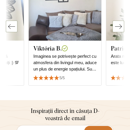
Viktória B.
Patrici
, vă
Imaginea se potrivește perfect cu
Arata min
miți :) 💯
atmosfera din livingul meu, aduce
este lucrat
un plus de energie spațiului. Sunt
foarte mulțumit de calitate și de
5/5
serviciu.
Inspirații direct în căsuța D-
voastră de email