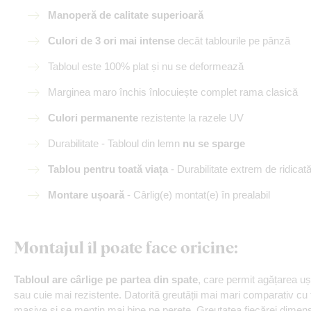
Manoperă de calitate superioară
Culori de 3 ori mai intense
decât tablourile pe pânză
Tabloul este 100% plat și nu se deformează
Marginea maro închis înlocuiește complet rama clasică
Culori permanente
rezistente la razele UV
Durabilitate - Tabloul din lemn
nu se sparge
Tablou pentru toată viața
- Durabilitate extrem de ridicat
Montare ușoară
- Cârlig(e) montat(e) în prealabil
Montajul îl poate face oricine
:
Tabloul are cârlige pe partea din spate
, care permit agățarea u
sau cuie mai rezistente. Datorită greutății mai mari comparativ cu
masive și se mențin mai bine pe perete. Greutatea fiecărei dimensi