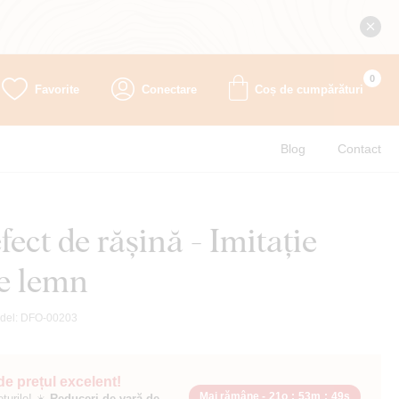
0
Favorite
Conectare
Coș de cumpărături
Blog
Contact
fect de rășină - Imitație
e lemn
del:
DFO-00203
 de prețul excelent!
Mai rămâne -
21o
:
53m
:
48s
ețurile! ☀️
Reduceri de vară de