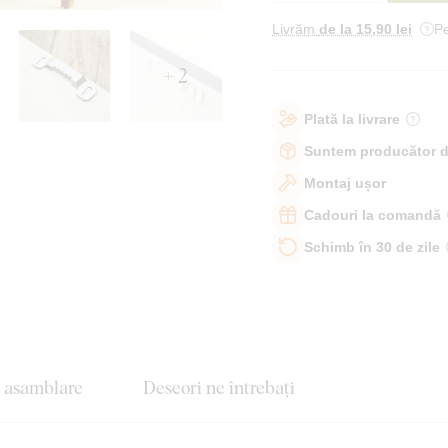
Livrăm
de la 15
,90 lei
Pe
+ 2
Plată la livrare
Suntem producător d
Montaj ușor
Cadouri la comandă
Schimb în 30 de zile
e asamblare
Deseori ne întrebați