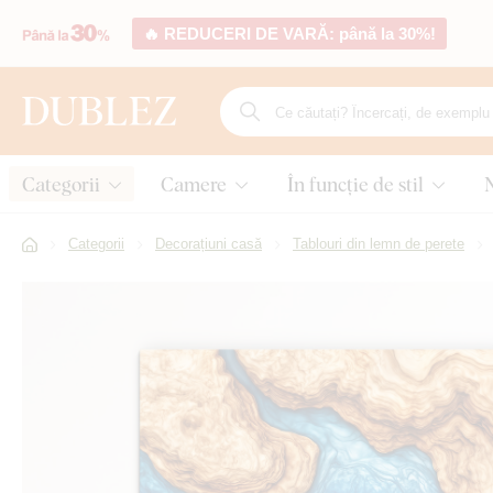
🔥 REDUCERI DE VARĂ: până la 30%!
Categorii
Camere
În funcție de stil
Categorii
Decorațiuni casă
Tablouri din lemn de perete