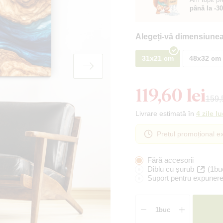
până la -3
Alegeți-vă dimensiunea
31x21 cm
48x32 cm
119,60 lei
159,5
Livrare estimată în
4 zile l
Prețul promoțional ex
Fără accesorii
Diblu cu șurub
(1bu
Suport pentru expunere