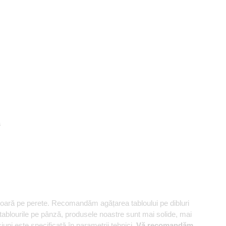
ă
șoară pe perete. Recomandăm agățarea tabloului pe dibluri
 tablourile pe pânză, produsele noastre sunt mai solide, mai
uni este specificată în parametrii tehnici.
Vă recomandăm