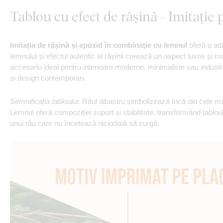
Tablou cu efect de rășină - Imitați
Imitația de rășină și epoxid în combinație cu lemnul
oferă o ad
lemnului și efectul autentic al rășinii creează un aspect luxos și m
accesoriu ideal pentru interioare moderne, minimaliste sau indust
și design contemporan.
Semnificația tabloului:
Râul albastru simbolizează încă din cele mai 
Lemnul oferă compoziției suport și stabilitate, transformând tablou
unui râu care nu încetează niciodată să curgă.