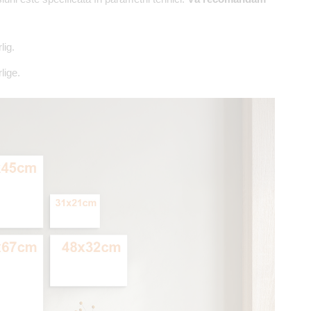
lig.
lige.