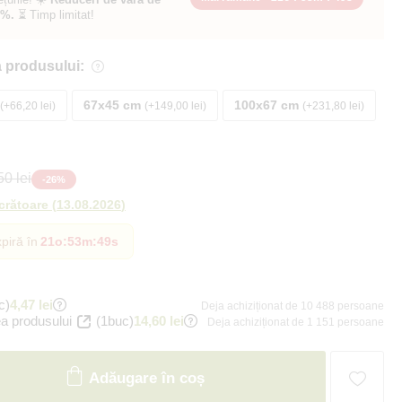
0%.
⏳ Timp limitat!
 produsului:
67x45 cm
100x67 cm
+66,20 lei
+149,00 lei
+231,80 lei
0 lei
-
26
%
ucrătoare
(
13.08.2026
)
piră în
21o
:
53m
:
48s
c)
4,47 lei
Deja achiziționat de 10 488 persoane
a produsului
(1buc)
14,60 lei
Deja achiziționat de 1 151 persoane
Adăugare în coș