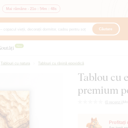
Mai rămâne -
21o
:
54m
:
47s
Căutare
Nou
Noutăți
Tablouri cu natura
Tablouri cu rășină epoxidică
Tablou cu e
premium p
(
0 recenzii
)
Mo
Profitați
Am topit pr