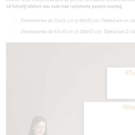
să folosiți dibluri sau cuie mai rezistente pentru montaj
.
Dimensiunea de 31x21 cm și 48x32 cm: Tabloul are un câr
Dimensiunea de 67x45 cm și 100x67 cm: Tabloul are 2 câr