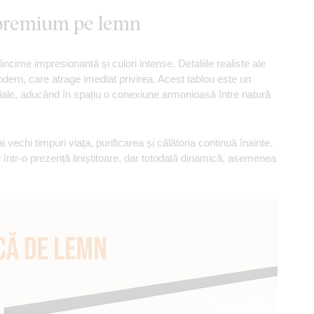
e premium pe lemn
âncime impresionantă și culori intense. Detaliile realiste ale
odern, care atrage imediat privirea. Acest tablou este un
riale, aducând în spațiu o conexiune armonioasă între natură
vechi timpuri viața, purificarea și călătoria continuă înainte.
l într-o prezență liniștitoare, dar totodată dinamică, asemenea