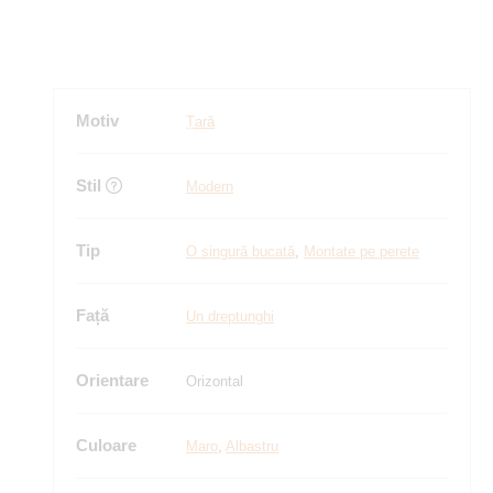
Motiv
Țară
Stil
Modern
Tip
O singură bucată
,
Montate pe perete
Față
Un dreptunghi
Orientare
Orizontal
Culoare
Maro
,
Albastru