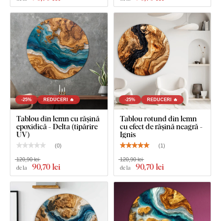
Dimensiunea de 66x66 cm și 90x90 cm: Tabloul are
două cârlige.
-25%
REDUCERI 🔥
-25%
REDUCERI 🔥
Tablou din lemn cu rășină
Tablou rotund din lemn
epoxidică - Delta (tipărire
cu efect de rășină neagră -
UV)
Ignis
(
0
)
(
1
)
120,90 lei
120,90 lei
90
,70 lei
90
,70 lei
de la
de la
Ce este inclus în pachet?