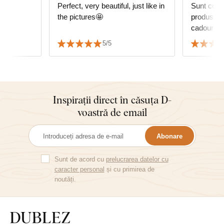
,
Perfect, very beautiful, just like in
Sunt comp
the pictures🤩
produs. Îți mulțumesc pentru
ca
5/5
Inspirații direct în căsuța D-
voastră de email
Abonare
Sunt de acord cu
prelucrarea datelor cu
caracter personal
și cu primirea de
noutăți.