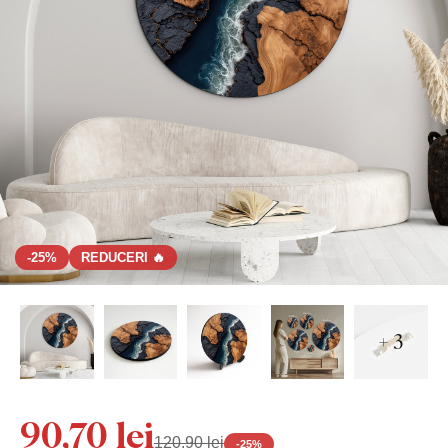
-25%
REDUCERI 🔥
+ 3
90,70 lei
120,90 lei
-
25
%