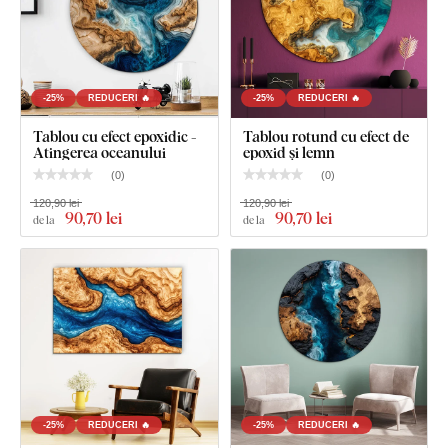
Tablou din lemn - Izvorul apei
Cârlig(e) montat(e) în prealabil pe partea din spate
a tabloului
-25%
REDUCERI 🔥
-25%
REDUCERI 🔥
Instrucțiuni clare pentru montaj
Tablou cu efect epoxidic -
Tablou rotund cu efect de
Atingerea oceanului
epoxid și lemn
(
0
)
(
0
)
120,90 lei
120,90 lei
90
,70 lei
90
,70 lei
de la
de la
-25%
REDUCERI 🔥
-25%
REDUCERI 🔥