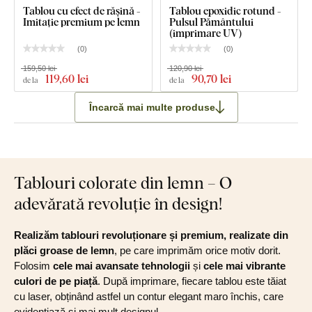
Tablou cu efect de rășină -
Tablou epoxidic rotund -
Imitație premium pe lemn
Pulsul Pământului
(imprimare UV)
(
0
)
(
0
)
159,50 lei
120,90 lei
119
,60 lei
90
,70 lei
de la
de la
Încarcă mai multe produse
Tablouri colorate din lemn – O
adevărată revoluție în design!
Realizăm tablouri revoluționare și premium, realizate din
plăci groase de lemn
, pe care imprimăm orice motiv dorit.
Folosim
cele mai avansate tehnologii
și
cele mai vibrante
culori de pe piață
. După imprimare, fiecare tablou este tăiat
cu laser, obținând astfel un contur elegant maro închis, care
evidențiază și mai mult designul.