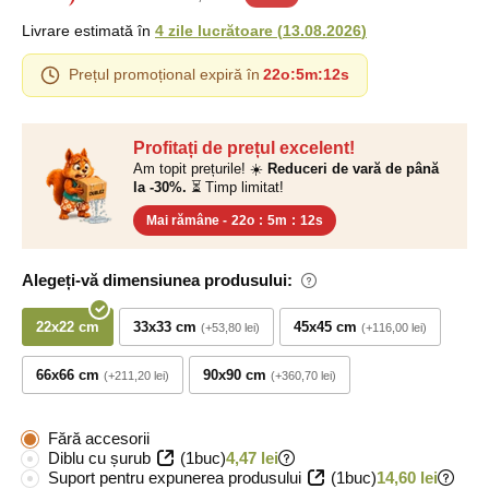
Livrare estimată în
4 zile lucrătoare
(
13.08.2026
)
Prețul promoțional expiră în
22o
:
5m
:
11s
Profitați de prețul excelent!
Am topit prețurile! ☀️
Reduceri de vară de până
la -30%.
⏳ Timp limitat!
Mai rămâne -
22o
:
5m
:
11s
Alegeți-vă dimensiunea produsului:
22x22 cm
33x33 cm
45x45 cm
+53,80 lei
+116,00 lei
66x66 cm
90x90 cm
+211,20 lei
+360,70 lei
Fără accesorii
Diblu cu șurub
(1buc)
4,47 lei
Suport pentru expunerea produsului
(1buc)
14,60 lei