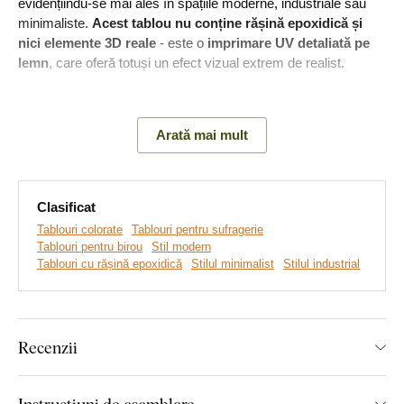
evidențiindu-se mai ales în spațiile moderne, industriale sau
minimaliste.
Acest tablou nu conține rășină epoxidică și
nici elemente 3D reale
- este o
imprimare UV detaliată pe
lemn
, care oferă totuși un efect vizual extrem de realist.
Semnificația tabloului:
Tabloul simbolizează forța apei care
modelează stâncile și amintește că răbdarea și perseverența
Arată mai mult
pot transforma chiar și ceea ce pare de neclintit.
Clasificat
Tablouri colorate
Tablouri pentru sufragerie
Tablouri pentru birou
Stil modern
Tablouri cu rășină epoxidică
Stilul minimalist
Stilul industrial
Recenzii
Instrucțiuni de asamblare
Realizăm tablouri premium, revoluționare din plăci