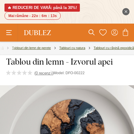
🔥 REDUCERI DE VARĂ: până la 30%!
Mai rămâne -
22o
:
6m
:
12s
asă
Tablouri din lemn de perete
Tablouri cu natura
Tablouri cu rășină epoxidică
Tablou din lemn - Izvorul apei
(
0 recenzii
)
Model:
DFO-00222