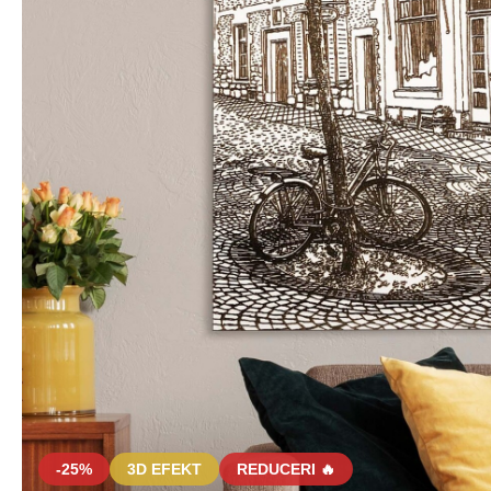
-25%
3D EFEKT
REDUCERI 🔥