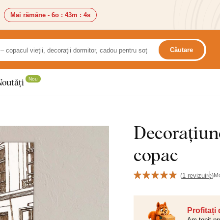
Mai rămâne -
6o
:
43m
:
3s
Căutare
Nou
Noutăți
Decorațiune
copac
(
1 revizuire
)
M
Profitați
Am topit pr