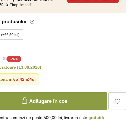
0%.
⏳ Timp limitat!
 produsului:
+66,50 lei
 lei
-
26
%
ucrătoare
(
13.08.2026
)
piră în
6o
:
42m
:
3s
Adăugare în coș
ntru comenzi de peste 500,00 lei, livrarea este
gratuită