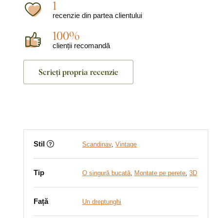
1
recenzie din partea clientului
100%
clienții recomandă
Scrieți propria recenzie
Stil
Scandinav
,
Vintage
Tip
O singură bucată
,
Montate pe perete
,
3D
Față
Un dreptunghi