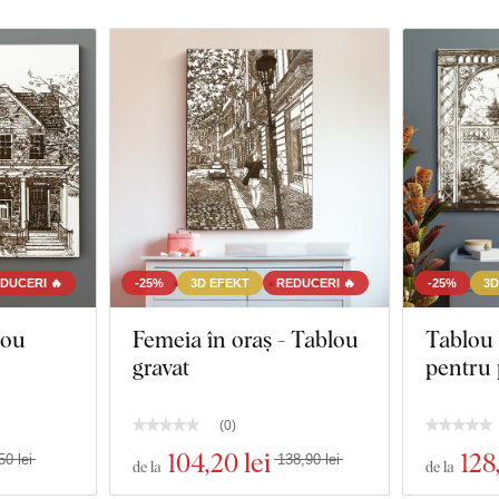
DUCERI 🔥
-25%
3D EFEKT
REDUCERI 🔥
-25%
3D
lou
Femeia în oraș - Tablou
Tablou 
gravat
pentru 
(
0
)
104
,20 lei
128
50 lei
138,90 lei
de la
de la