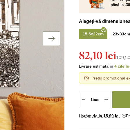
până la -3
Alegeți-vă dimensiunea
15,5x22cm
23x33cm
82,10 lei
109,50
Livrare estimată în
4 zile l
Prețul promoțional ex
Livrăm
de la 15
,90 lei
Pe