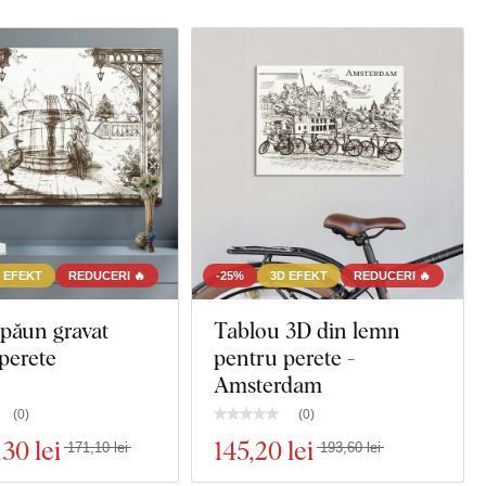
 EFEKT
REDUCERI 🔥
-25%
3D EFEKT
REDUCERI 🔥
păun gravat
Tablou 3D din lemn
perete
pentru perete -
Amsterdam
(
0
)
(
0
)
,30 lei
145
,20 lei
171,10 lei
193,60 lei