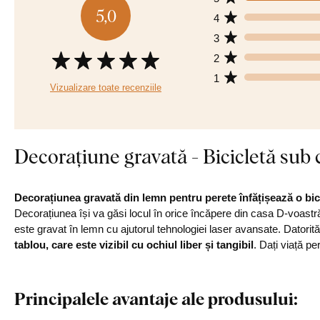
5,0
4
3
2
1
Vizualizare toate recenziile
Decorațiune gravată - Bicicletă sub
Decorațiunea gravată din lemn pentru perete înfățișează o bici
Decorațiunea își va găsi locul în orice încăpere din casa D-voastră, 
este gravat în lemn cu ajutorul tehnologiei laser avansate. Datori
tablou, care este vizibil cu ochiul liber și tangibil
. Dați viață pe
Principalele avantaje ale produsului: