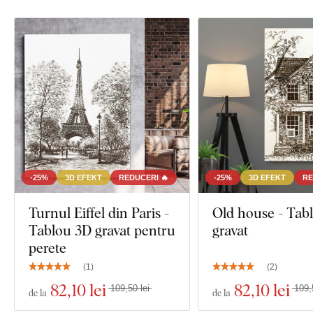
-25%
3D EFEKT
REDUCERI 🔥
-25%
3D EFEKT
RE
Turnul Eiffel din Paris -
Old house - Tab
Tablou 3D gravat pentru
gravat
perete
(
1
)
(
2
)
82
,10 lei
82
,10 lei
109,50 lei
109,
de la
de la