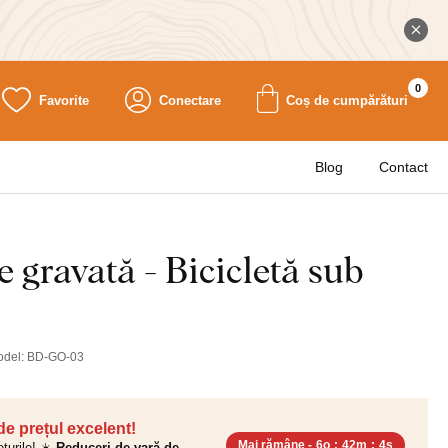
0
Favorite
Conectare
Coș de cumpărături
Blog
Contact
 gravată - Bicicletă sub
odel:
BD-GO-03
 de prețul excelent!
Mai rămâne -
6o
:
42m
:
3s
ețurile! ☀️
Reduceri de vară de