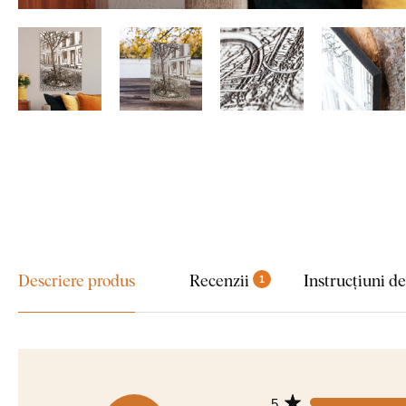
Descriere produs
Recenzii
Instrucțiuni d
1
5