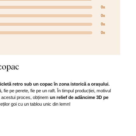
0x
0x
0x
0x
 copac
cletă retro sub un copac în zona istorică a orașului.
fie pe perete, fie pe un raft. În timpul producției, motivul
tă acestui proces, obținem
un relief de adâncime 3D pe
reților goi cu un tablou unic din lemn!