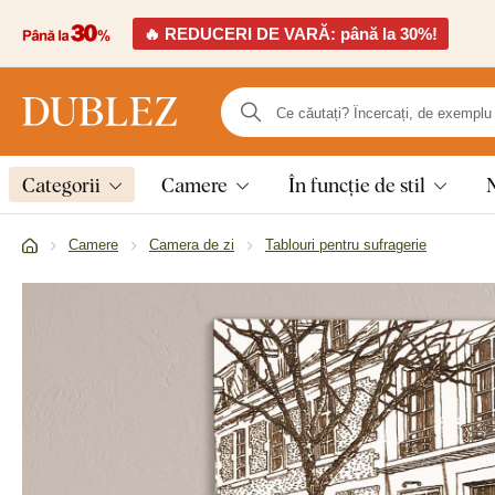
🔥 REDUCERI DE VARĂ: până la 30%!
Categorii
Camere
În funcție de stil
Camere
Camera de zi
Tablouri pentru sufragerie