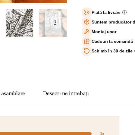
Plată la livrare
+ 2
Suntem producător d
Montaj ușor
Cadouri la comandă
Schimb în 30 de zile
e asamblare
Deseori ne întrebați
1x