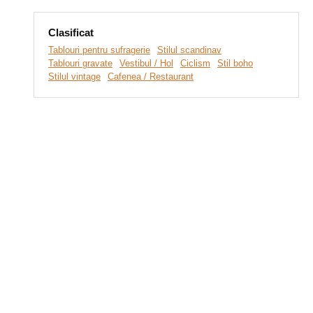
Clasificat
Tablouri pentru sufragerie
Stilul scandinav
Tablouri gravate
Vestibul / Hol
Ciclism
Stil boho
Stilul vintage
Cafenea / Restaurant