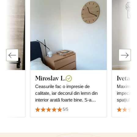
Miroslav L.
Iveta H
zat
Ceasurile fac o impresie de
Maximă sa
calitate, iar decorul din lemn din
impecabil
interior arată foarte bine. S-a
spațiul d
reușit să se potrivească cu
siguranță
5/5
decorul podelei.