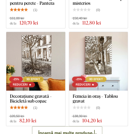
pentru perete - Pantera
misterios
(
1
)
(
0
)
161,00 lei
150,40 lei
120
,70 lei
112
,80 lei
de la
de la
-25%
3D EFEKT
-25%
3D EFEKT
REDUCERI 🔥
REDUCERI 🔥
Decorațiune gravată -
Femeia în oraș - Tablou
Bicicletă sub copac
gravat
(
1
)
(
0
)
109,50 lei
138,90 lei
82
,10 lei
104
,20 lei
de la
de la
Încarcă mai multe produse