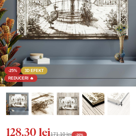
-25%
3D EFEKT
REDUCERI 🔥
+ 4
128,30 lei
171,10 lei
-
26
%