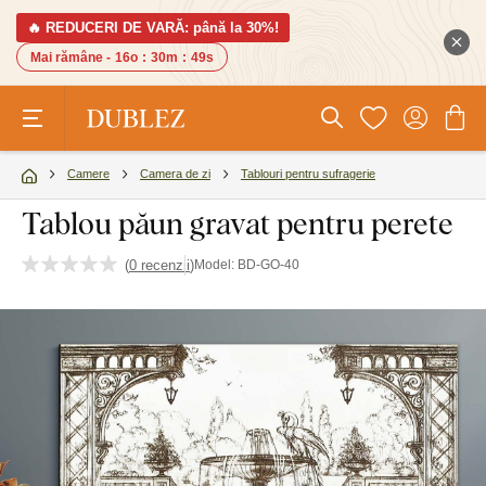
🔥 REDUCERI DE VARĂ: până la 30%!
Mai rămâne -
16o
:
30m
:
49s
Camere
Camera de zi
Tablouri pentru sufragerie
Tablou păun gravat pentru perete
(
0 recenzii
)
Model:
BD-GO-40