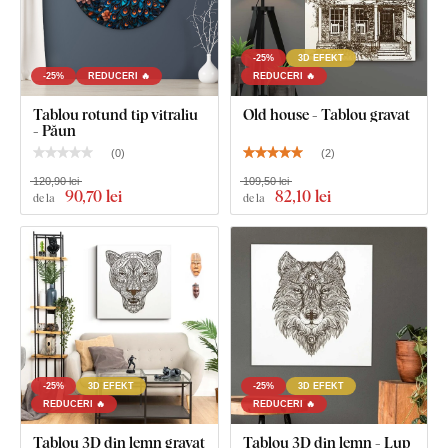
1-2 cârlige pe partea opusă a tabloului
-25%
3D EFEKT
-25%
REDUCERI 🔥
REDUCERI 🔥
Tablou rotund tip vitraliu
Old house - Tablou gravat
- Păun
(
0
)
(
2
)
120,90 lei
109,50 lei
90
,70 lei
82
,10 lei
de la
de la
-25%
3D EFEKT
-25%
3D EFEKT
REDUCERI 🔥
REDUCERI 🔥
Tablou 3D din lemn gravat
Tablou 3D din lemn - Lup