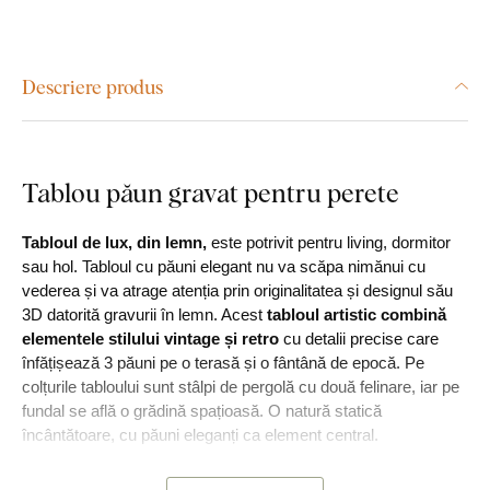
Descriere produs
Tablou păun gravat pentru perete
Tabloul de lux, din lemn,
este potrivit pentru living, dormitor
sau hol. Tabloul cu păuni elegant nu va scăpa nimănui cu
vederea și va atrage atenția prin originalitatea și designul său
3D datorită gravurii în lemn. Acest
tabloul artistic combină
elementele stilului vintage și retro
cu detalii precise care
înfățișează 3 păuni pe o terasă și o fântână de epocă. Pe
colțurile tabloului sunt stâlpi de pergolă cu două felinare, iar pe
fundal se află o grădină spațioasă. O natură statică
încântătoare, cu păuni eleganți ca element central.
Prin tehnologia laser de ultimă generație, sculptăm în lemn