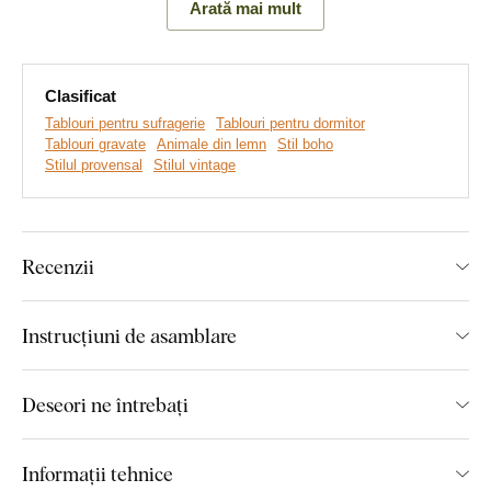
Arată mai mult
designul ales, obținând un
efect 3D remarcabil, atât vizual
cât și la atingere
. Transformați pereții simpli într-un spațiu
vibrant cu o operă artistică inedită.
Clasificat
Tablouri pentru sufragerie
Tablouri pentru dormitor
Principalele avantaje ale produsului:
Tablouri gravate
Animale din lemn
Stil boho
Stilul provensal
Stilul vintage
Tablou în stil unic
Detalii gravate cu precizie
Recenzii
Cadou original pentru o femeie
Ideal pentru living
Instrucțiuni de asamblare
Producție ecologică din lemn
Deseori ne întrebați
Montajul îl poate face oricine:
Informații tehnice