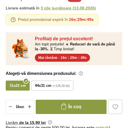
Livrare estimată în
3 zile lucrătoare
(
13.08.2026
)
Prețul promoțional expiră în
16o
:
29m
:
48s
Profitați de prețul excelent!
Am topit prețurile! ☀️
Reduceri de vară de până
la -30%.
⏳ Timp limitat!
Mai rămâne -
16o
:
29m
:
48s
Alegeți-vă dimensiunea produsului:
31x22 cm
44x31 cm
+128,30 lei
În coș
Livrăm
de la 15
,90 lei
Pentru comenzi de peste 500,00 lei, livrarea este
gratuită