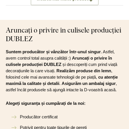
Aruncați o privire în culisele producției
DUBLEZ
Suntem producător și vânzător într-unul singur
. Astfel,
avem control total asupra calității :)
Aruncați o privire în
culisele producției DUBLEZ
și descoperiți cum prind viață
decorațiunile la care visați.
Realizăm produse din lemn
,
folosind cele mai avansate tehnologii de pe piață,
cu atenție
maximă la calitate și detalii
.
Asigurăm un ambalaj sigur
,
astfel încât produsele să ajungă intacte la D-voastră acasă.
Alegeți siguranța și cumpărați de la noi:
Producător certificat
Potrivit pentru toate tipurile de pereți