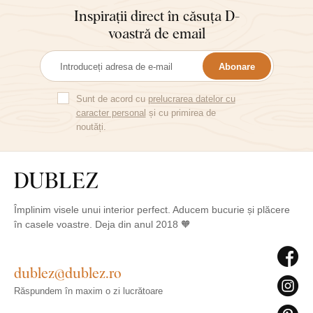
Inspirații direct în căsuța D-
voastră de email
Abonare
Sunt de acord cu
prelucrarea datelor cu
caracter personal
și cu primirea de
noutăți.
Împlinim visele unui interior perfect. Aducem bucurie și plăcere
în casele voastre. Deja din anul 2018 🧡
dublez@dublez.ro
Răspundem în maxim o zi lucrătoare