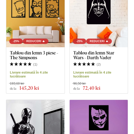
-25%
REDUCERI 🔥
-25%
REDUCERI 🔥
Tablou din lemn 3 piese -
Tablou din lemn Star
The Simpsons
Wars - Darth Vader
(
1
)
(
2
)
Livrare estimată în 4 zile
Livrare estimată în 4 zile
lucrătoare
lucrătoare
193,60 lei
96,50 lei
145
,20 lei
72
,40 lei
de la
de la