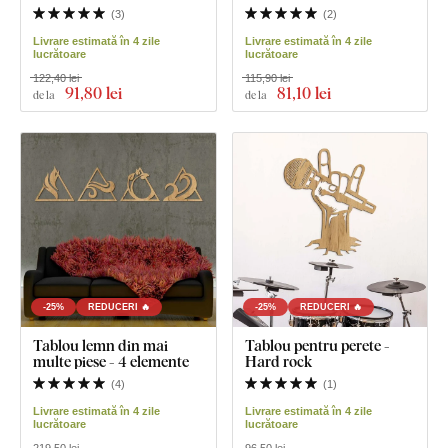
(
3
)
(
2
)
Livrare estimată în 4 zile
Livrare estimată în 4 zile
lucrătoare
lucrătoare
122,40 lei
115,90 lei
91
,80 lei
81
,10 lei
de la
de la
-25%
REDUCERI 🔥
-25%
REDUCERI 🔥
Tablou lemn din mai
Tablou pentru perete -
multe piese - 4 elemente
Hard rock
(
4
)
(
1
)
Livrare estimată în 4 zile
Livrare estimată în 4 zile
lucrătoare
lucrătoare