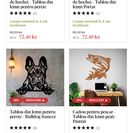
de hochei - Tablou din
de hochei - Tablou din
lemn pentru perete
lemn Portar
(
2
)
(
2
)
Livrare estimată în 4 zile
Livrare estimată în 4 zile
lucrătoare
lucrătoare
96,50 lei
96,50 lei
72
,40 lei
72
,40 lei
de la
de la
-30%
REDUCERI 🔥
-25%
REDUCERI 🔥
Tablou din lemn pentru
Cadou pentru pescar -
perete - Bulldog francez
Tablou din lemn pești -
Păstrăv
(
6
)
(
1
)