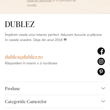
caracter personal
și cu primirea de
noutăți.
Împlinim visele unui interior perfect. Aducem bucurie și plăcere
în casele voastre. Deja din anul 2018 🧡
dublez@dublez.ro
Răspundem în maxim o zi lucrătoare
Produse
Categoriile Camerelor