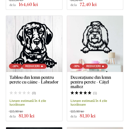
219,50 lei
96,50 lei
164
,60 lei
72
,40 lei
de la
de la
-30%
REDUCERI 🔥
-30%
REDUCERI 🔥
Tablou din lemn pentru
Decorațiune din lemn
perete cu câine - Labrador
pentru perete - Cățel
maltez
(
0
)
(
1
)
Livrare estimată în 4 zile
Livrare estimată în 4 zile
lucrătoare
lucrătoare
115,90 lei
115,90 lei
81
,10 lei
81
,10 lei
de la
de la