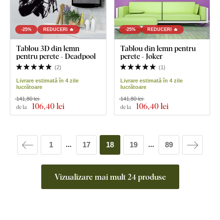
-25%
REDUCERI 🔥
-25%
REDUCERI 🔥
Tablou 3D din lemn
Tablou din lemn pentru
pentru perete - Deadpool
perete - Joker
(
2
)
(
1
)
Livrare estimată în 4 zile
Livrare estimată în 4 zile
lucrătoare
lucrătoare
141,80 lei
141,80 lei
106
,40 lei
106
,40 lei
de la
de la
1
17
18
19
89
...
...
Vizualizare mai mult 24 produse