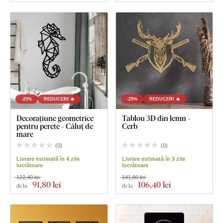
-25%
REDUCERI 🔥
-25%
REDUCERI 🔥
Decorațiune geometrice
Tablou 3D din lemn -
pentru perete - Căluț de
Cerb
mare
(
0
)
(
0
)
Livrare estimată în 4 zile
Livrare estimată în 3 zile
lucrătoare
lucrătoare
122,40 lei
141,80 lei
91
,80 lei
106
,40 lei
de la
de la