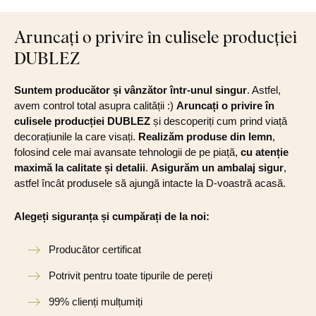
Aruncați o privire în culisele producției
DUBLEZ
Suntem producător și vânzător într-unul singur
. Astfel,
avem control total asupra calității :)
Aruncați o privire în
culisele producției DUBLEZ
și descoperiți cum prind viață
decorațiunile la care visați.
Realizăm produse din lemn
,
folosind cele mai avansate tehnologii de pe piață,
cu atenție
maximă la calitate și detalii
.
Asigurăm un ambalaj sigur
,
astfel încât produsele să ajungă intacte la D-voastră acasă.
Alegeți siguranța și cumpărați de la noi:
Producător certificat
Potrivit pentru toate tipurile de pereți
99% clienți mulțumiți