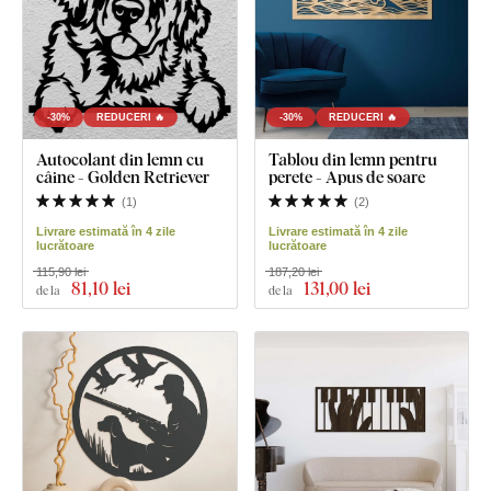
-30%
REDUCERI 🔥
-30%
REDUCERI 🔥
Autocolant din lemn cu
Tablou din lemn pentru
câine - Golden Retriever
perete - Apus de soare
(
1
)
(
2
)
Livrare estimată în 4 zile
Livrare estimată în 4 zile
lucrătoare
lucrătoare
115,90 lei
187,20 lei
81
,10 lei
131
,00 lei
de la
de la