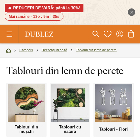
🔥 REDUCERI DE VARĂ: până la 30%!
Mai rămâne -
13o
:
9m
:
34s
Categorii
Decorațiuni casă
Tablouri din lemn de perete
Tablouri din lemn de perete
Tablouri din
Tablouri cu
Tablouri - Flori
mușchi
natura