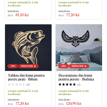
Livrare estimată în 3 zile
Livrare estimată în 4 zile
lucrătoare
lucrătoare
115,90 lei
103,00 lei
81
,10 lei
77
,20 lei
de la
de la
-25%
REDUCERI 🔥
-25%
REDUCERI 🔥
Tablou din lemn pentru
Decorațiune din lemn
perete pești - Biban
pentru perete - Bufnița
(
0
)
(
2
)
Livrare estimată în 4 zile
Livrare estimată în 4 zile
lucrătoare
lucrătoare
103,00 lei
161,30 lei
77
,20 lei
120
,90 lei
de la
de la