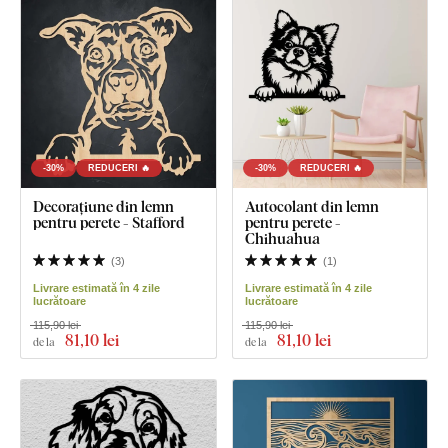
-30%
REDUCERI 🔥
-30%
REDUCERI 🔥
Decorațiune din lemn
Autocolant din lemn
pentru perete - Stafford
pentru perete -
Chihuahua
(
3
)
(
1
)
Livrare estimată în 4 zile
Livrare estimată în 4 zile
lucrătoare
lucrătoare
115,90 lei
115,90 lei
81
,10 lei
81
,10 lei
de la
de la