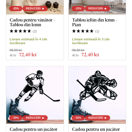
-25%
REDUCERI 🔥
-25%
REDUCERI 🔥
Cadou pentru vânător -
Tablou ieftin din lemn -
Tablou din lemn
Pian
(
2
)
(
1
)
Livrare estimată în 4 zile
Livrare estimată în 3 zile
lucrătoare
lucrătoare
96,50 lei
96,50 lei
72
,40 lei
72
,40 lei
de la
de la
-25%
REDUCERI 🔥
-25%
REDUCERI 🔥
Cadou pentru un jucător
Cadou pentru un jucător