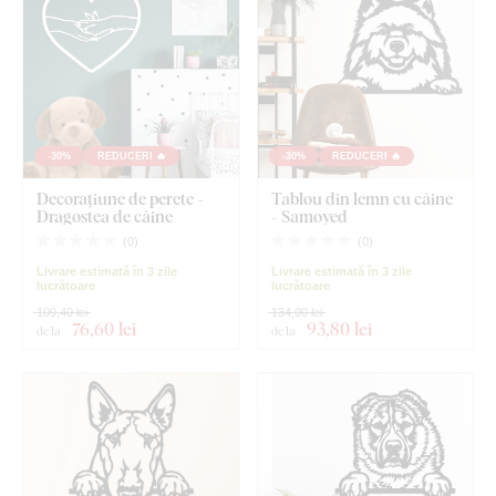
-30%
REDUCERI 🔥
-30%
REDUCERI 🔥
Decorațiune de perete -
Tablou din lemn cu câine
Dragostea de câine
- Samoyed
(
0
)
(
0
)
Livrare estimată în 3 zile
Livrare estimată în 3 zile
lucrătoare
lucrătoare
109,40 lei
134,00 lei
76
,60 lei
93
,80 lei
de la
de la