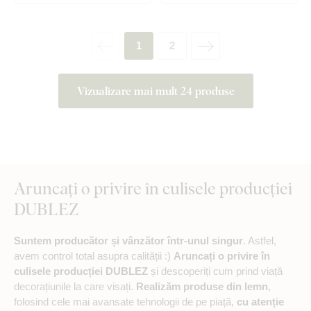
1
2
Vizualizare mai mult 24 produse
Aruncați o privire în culisele producției
DUBLEZ
Suntem producător și vânzător într-unul singur
. Astfel,
avem control total asupra calității :)
Aruncați o privire în
culisele producției DUBLEZ
și descoperiți cum prind viață
decorațiunile la care visați.
Realizăm produse din lemn
,
folosind cele mai avansate tehnologii de pe piață,
cu atenție