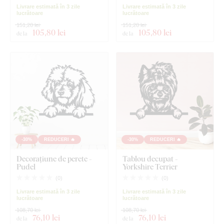
Livrare estimată în 3 zile
Livrare estimată în 3 zile
lucrătoare
lucrătoare
151,20 lei
151,20 lei
105
,80 lei
105
,80 lei
de la
de la
-30%
REDUCERI 🔥
-30%
REDUCERI 🔥
Decorațiune de perete -
Tablou decupat -
Pudel
Yorkshire Terrier
(
0
)
(
0
)
Livrare estimată în 3 zile
Livrare estimată în 3 zile
lucrătoare
lucrătoare
108,70 lei
108,70 lei
76
,10 lei
76
,10 lei
de la
de la