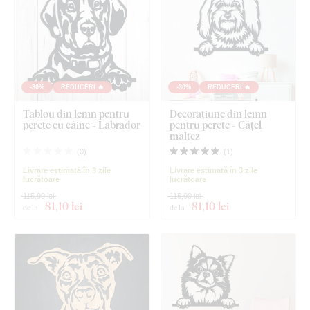
-30%
REDUCERI 🔥
-30%
REDUCERI 🔥
Tablou din lemn pentru
Decorațiune din lemn
perete cu câine - Labrador
pentru perete - Cățel
maltez
(
0
)
(
1
)
Livrare estimată în 3 zile
Livrare estimată în 3 zile
lucrătoare
lucrătoare
115,90 lei
115,90 lei
81
,10 lei
81
,10 lei
de la
de la