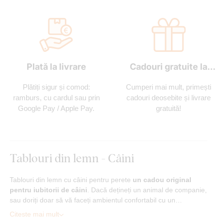
Plată la livrare
Cadouri gratuite la
fiecare comandă
Plătiți sigur și comod:
Cumperi mai mult, primești
ramburs, cu cardul sau prin
cadouri deosebite și livrare
Google Pay / Apple Pay.
gratuită!
Tablouri din lemn - Câini
Tablouri din lemn cu câini pentru perete
un cadou original
pentru iubitorii de câini
. Dacă dețineți un animal de companie,
sau doriți doar să vă faceți ambientul confortabil cu un…
Citește mai mult