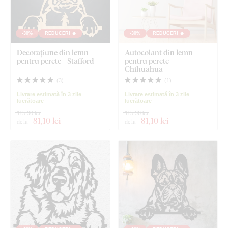
-30%
REDUCERI 🔥
-30%
REDUCERI 🔥
Decorațiune din lemn
Autocolant din lemn
pentru perete - Stafford
pentru perete -
Chihuahua
(
3
)
(
1
)
Livrare estimată în 3 zile
Livrare estimată în 3 zile
lucrătoare
lucrătoare
115,90 lei
115,90 lei
81
,10 lei
81
,10 lei
de la
de la