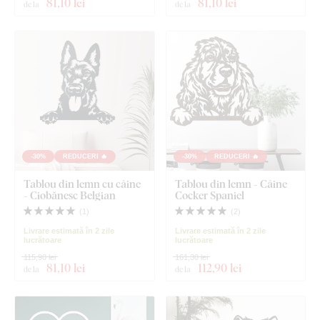
81
,10 lei
81
,10 lei
de la
de la
-30%
REDUCERI 🔥
-30%
REDUCERI 🔥
Tablou din lemn cu câine
Tablou din lemn - Câine
- Ciobănesc Belgian
Cocker Spaniel
(
1
)
(
2
)
Livrare estimată în 2 zile
Livrare estimată în 2 zile
lucrătoare
lucrătoare
115,90 lei
161,30 lei
81
,10 lei
112
,90 lei
de la
de la