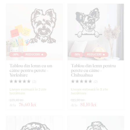
-30%
REDUCERI 🔥
-30%
REDUCERI 🔥
Tablou din lemn cu un
Tablou din lemn pentru
câine pentru perete -
perete cu câine -
Yorkshire
Chihuahua
(
2
)
(
2
)
Livrare estimată în 3 zile
Livrare estimată în 3 zile
lucrătoare
lucrătoare
109,40 lei
115,90 lei
76
,60 lei
81
,10 lei
de la
de la