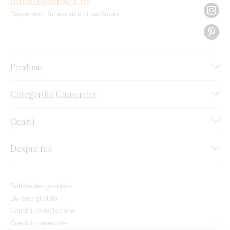
dublez@dublez.ro
Răspundem în maxim o zi lucrătoare
Produse
Categoriile Camerelor
Ocazii
Despre noi
Satisfacție garantată
Livrarea și plata
Condiții de reclamație
Condiții comerciale