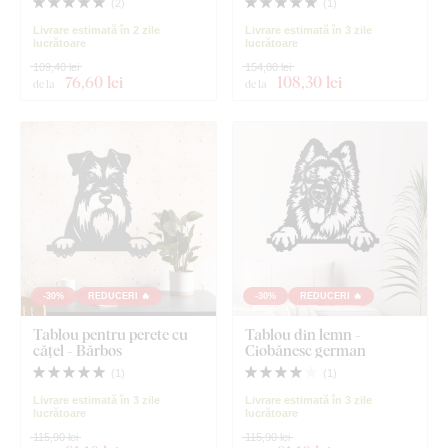
(
2
)
(
1
)
Livrare estimată în 2 zile
Livrare estimată în 3 zile
lucrătoare
lucrătoare
109,40 lei
154,80 lei
76
,60 lei
108
,30 lei
de la
de la
-30%
REDUCERI 🔥
-30%
REDUCERI 🔥
Tablou pentru perete cu
Tablou din lemn -
cățel - Bărbos
Ciobănesc german
(
1
)
(
1
)
Livrare estimată în 3 zile
Livrare estimată în 3 zile
lucrătoare
lucrătoare
115,90 lei
115,90 lei