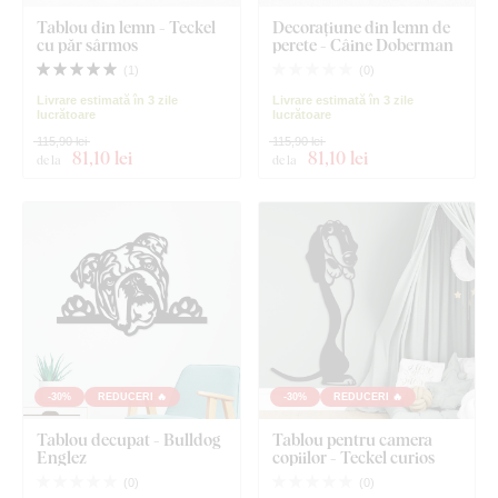
Tablou din lemn - Teckel
Decorațiune din lemn de
cu păr sârmos
perete - Câine Doberman
(
1
)
(
0
)
Livrare estimată în 3 zile
Livrare estimată în 3 zile
lucrătoare
lucrătoare
115,90 lei
115,90 lei
81
,10 lei
81
,10 lei
de la
de la
-30%
REDUCERI 🔥
-30%
REDUCERI 🔥
Tablou decupat - Bulldog
Tablou pentru camera
Englez
copiilor - Teckel curios
(
0
)
(
0
)