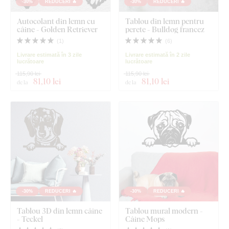
-30%
REDUCERI 🔥
-30%
REDUCERI 🔥
Autocolant din lemn cu
Tablou din lemn pentru
câine - Golden Retriever
perete - Bulldog francez
(
1
)
(
6
)
Livrare estimată în 3 zile
Livrare estimată în 2 zile
lucrătoare
lucrătoare
115,90 lei
115,90 lei
81
,10 lei
81
,10 lei
de la
de la
-30%
REDUCERI 🔥
-30%
REDUCERI 🔥
Tablou 3D din lemn câine
Tablou mural modern -
- Teckel
Câine Mops