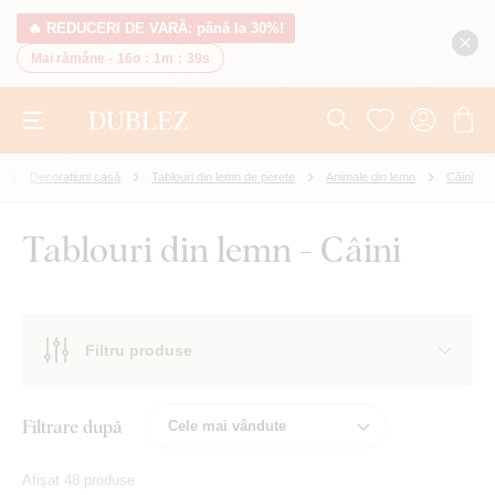
🔥 REDUCERI DE VARĂ: până la 30%!
Mai rămâne -
16o
:
1m
:
39s
Decorațiuni casă
Tablouri din lemn de perete
Animale din lemn
Câini
Tablouri din lemn - Câini
Filtru produse
Filtrare după
Afișat 48 produse