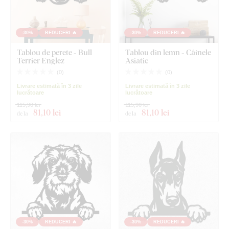
-30%
REDUCERI 🔥
-30%
REDUCERI 🔥
Tablou de perete - Bull
Tablou din lemn - Câinele
Terrier Englez
Asiatic
(
0
)
(
0
)
Livrare estimată în 3 zile
Livrare estimată în 3 zile
lucrătoare
lucrătoare
115,90 lei
115,90 lei
81
,10 lei
81
,10 lei
de la
de la
-30%
REDUCERI 🔥
-30%
REDUCERI 🔥