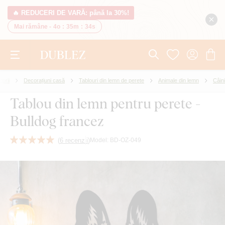
🔥 REDUCERI DE VARĂ: până la 30%!
Mai rămâne -
4o
:
35m
:
34s
orii
Decorațiuni casă
Tablouri din lemn de perete
Animale din lemn
Câini
Tablou din lemn pentru perete -
Bulldog francez
(
6 recenzii
)
Model:
BD-OZ-049