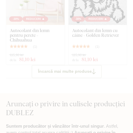
-30%
REDUCERI 🔥
-30%
REDUCERI 🔥
Autocolant din lemn
Autocolant din lemn cu
pentru perete -
câine - Golden Retriever
Chihuahua
(
1
)
(
1
)
115,90 lei
115,90 lei
81
,10 lei
81
,10 lei
de la
de la
Încarcă mai multe produse
Aruncați o privire în culisele producției
DUBLEZ
Suntem producător și vânzător într-unul singur
. Astfel,
avem control total asupra calității :)
Aruncați o privire în