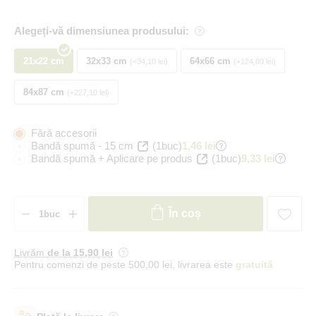
Alegeți-vă dimensiunea produsului:
21x22 cm
32x33 cm
64x66 cm
+34,10 lei
+124,80 lei
84x87 cm
+227,10 lei
Fără accesorii
Bandă spumă - 15 cm
(1buc)
1,46 lei
Bandă spumă + Aplicare pe produs
(1buc)
9,33 lei
În coș
Livrăm
de la 15
,90 lei
Pentru comenzi de peste 500,00 lei, livrarea este
gratuită