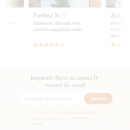
Pavlína N.
Zuzana
anda cu
Satisfacție absolută, totul
Frumos tab
conform așteptărilor mele
fi mai aurii. M-am temut
dimensiun
de tablou 
5/5
potrivește
cu mobilie
Inspirații direct în căsuța D-
voastră de email
Abonare
Sunt de acord cu
prelucrarea datelor cu
caracter personal
și cu primirea de
noutăți.