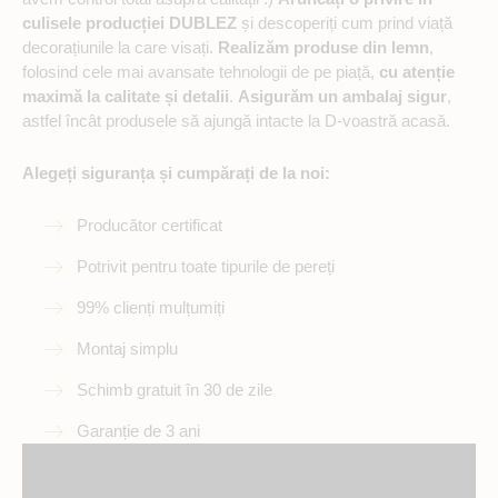
culisele producției DUBLEZ
și descoperiți cum prind viață
decorațiunile la care visați.
Realizăm produse din lemn
,
folosind cele mai avansate tehnologii de pe piață,
cu atenție
maximă la calitate și detalii
.
Asigurăm un ambalaj sigur
,
astfel încât produsele să ajungă intacte la D-voastră acasă.
Alegeți siguranța și cumpărați de la noi:
Producător certificat
Potrivit pentru toate tipurile de pereți
99% clienți mulțumiți
Montaj simplu
Schimb gratuit în 30 de zile
Garanție de 3 ani