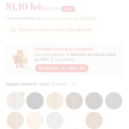
81,10 lei
115,90 lei
-
31
%
Livrare estimată în
3 zile lucrătoare
(
12.08.2026
)
Prețul promoțional expiră în
4o
:
34m
:
33s
Profitați de prețul excelent!
Am topit prețurile! ☀️
Reduceri de vară de până
la -30%.
⏳ Timp limitat!
Mai rămâne -
4o
:
34m
:
33s
Alegeți decorul:
Stejar Sonoma