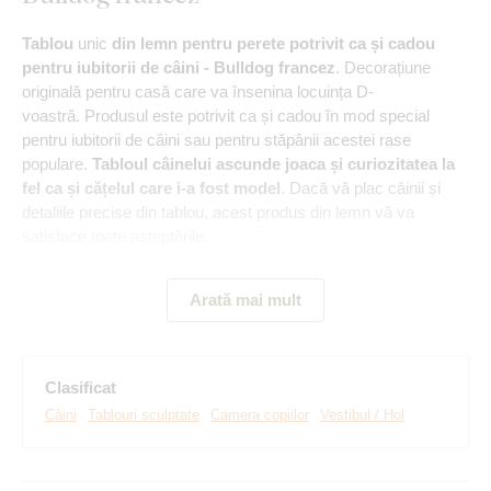
Tablou
unic
din lemn pentru perete potrivit ca și cadou
pentru iubitorii de câini - Bulldog francez
. Decorațiune
originală pentru casă care va însenina locuința D-
voastră. Produsul este potrivit ca și cadou în mod special
pentru iubitorii de câini sau pentru stăpânii acestei rase
populare.
Tabloul câinelui ascunde joaca și curiozitatea la
fel ca și cățelul care i-a fost model
. Dacă vă plac câinii și
detaliile precise din tablou, acest produs din lemn vă va
satisface toate așteptările.
Arată mai mult
Principalele avantaje ale produsului:
Decorațiune frumoasă din lemn
Clasificat
Un cadou ideal pentru iubitorii de câini
Câini
Tablouri sculptate
Camera copiilor
Vestibul / Hol
Montare simplă pe perete