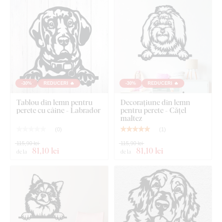
Tablou din lemn pentru perete - Bulldog francez
-30%
REDUCERI 🔥
-30%
REDUCERI 🔥
Tablou din lemn pentru
Decorațiune din lemn
perete cu câine - Labrador
pentru perete - Cățel
maltez
(
0
)
(
1
)
115,90 lei
115,90 lei
81
,10 lei
81
,10 lei
de la
de la