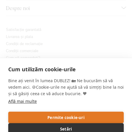
Despre noi
Satisfacție garantată
Livrarea și plata
Condiții de reclamație
Condiții comerciale
Cum să comandați?
Protejarea confidențialității dvs.
Cum utilizăm cookie-urile
Setați cookie-urile
Bine ați venit în lumea DUBLEZ! 🏡 Ne bucurăm să vă
vedem aici. 🍪Cookie-urile ne ajută să vă simțiți bine la noi
și să găsiți ceea ce vă aduce bucurie. 🧡
Află mai multe
Copyright © DUBLEZ 2026 | Toate drepturile rezervate
Permite cookie-uri
Crearea magazinelor online performante de către
RIESENIA
Setări