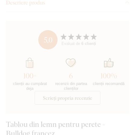
Descriere produs
5,0
Evaluat de
6 clienți
100+
6
100%
clienții au cumpărat
recenzii din partea
clienții recomandă
deja
clienților
Scrieți propria recenzie
Tablou din lemn pentru perete -
Bulldog francez