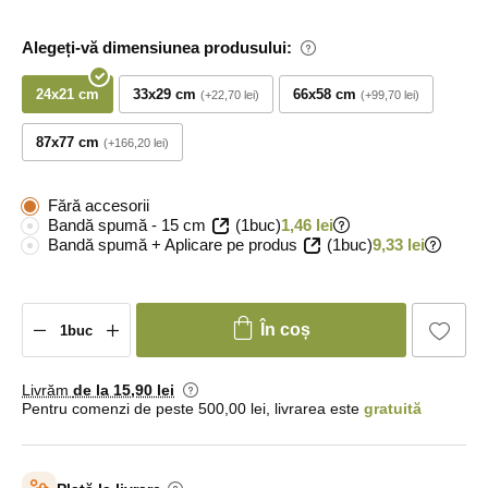
Alegeți-vă dimensiunea produsului:
24x21 cm
33x29 cm
66x58 cm
+22,70 lei
+99,70 lei
87x77 cm
+166,20 lei
Fără accesorii
Bandă spumă - 15 cm
(1buc)
1,46 lei
Bandă spumă + Aplicare pe produs
(1buc)
9,33 lei
În coș
Livrăm
de la 15
,90 lei
Pentru comenzi de peste 500,00 lei, livrarea este
gratuită