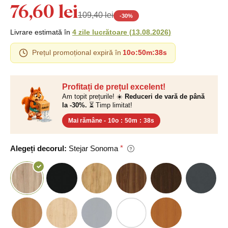
76,60 lei
109,40 lei
-
30
%
Livrare estimată în
4 zile lucrătoare
(
13.08.2026
)
Prețul promoțional expiră în
10o
:
50m
:
37s
Profitați de prețul excelent!
Am topit prețurile! ☀️
Reduceri de vară de până
la -30%.
⏳ Timp limitat!
Mai rămâne -
10o
:
50m
:
37s
Alegeți decorul:
Stejar Sonoma