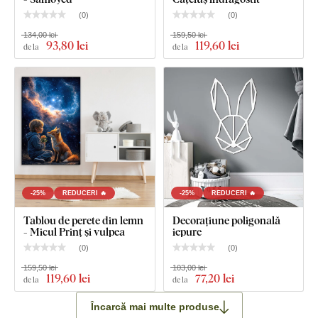
(
0
)
(
0
)
134,00 lei
159,50 lei
93
,80 lei
119
,60 lei
de la
de la
-25%
REDUCERI 🔥
-25%
REDUCERI 🔥
Tablou de perete din lemn
Decorațiune poligonală
- Micul Prinț și vulpea
iepure
(
0
)
(
0
)
159,50 lei
103,00 lei
119
,60 lei
77
,20 lei
de la
de la
Încarcă mai multe produse