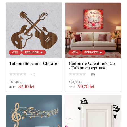
Produsul este tăiat cu
tehnologie laser
din placă de
HDF -
placă din fibre de lemn cu densitate mare
, care se obține
prin presarea fibrelor de lemn și a rășinii sub presiune.
Materialul este
solid
(grosime 3 mm),
stabil ca formă și cu
suprafață netedă
. Datorită rezistenței, putem tăia și
detalii
fine și subțiri
.
-25%
REDUCERI 🔥
-25%
REDUCERI 🔥
Tablou din lemn - Chitare
Cadou de Valentine’s Day
- Tablou cu iepurași
(
0
)
(
0
)
109,40 lei
120,90 lei
82
,10 lei
90
,70 lei
de la
de la
Puteți alege dintre
12 decorațiuni
cu lac semi-mat, care
crește
rezistența la zgârieturi obișnuite
.
Grosimea
de
3 mm
conferă produsului
efect 3D
cu umbrire delicată, astfel încât pe