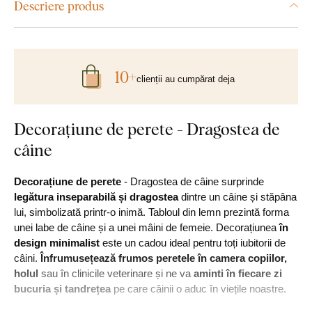
Descriere produs
10+
clienții au cumpărat deja
Decorațiune de perete - Dragostea de
câine
Decorațiune de perete
- Dragostea de câine surprinde
legătura inseparabilă și dragostea
dintre un câine și stăpâna
lui, simbolizată printr-o inimă. Tabloul din lemn prezintă forma
unei labe de câine și a unei mâini de femeie. Decorațiunea
în
design minimalist
este un cadou ideal pentru toți iubitorii de
câini.
Înfrumusețează frumos peretele în camera copiilor,
holul
sau în clinicile veterinare și ne va
aminti în fiecare zi
bucuria și tandrețea
pe care câinii o aduc în viețile noastre.