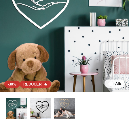
Alb
-30%
REDUCERI 🔥