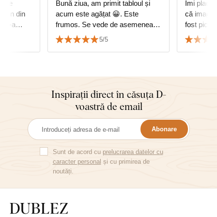
e de
Bună ziua, am primit tabloul și
Îmi plac cu
 lemn din
acum este agățat 😀. Este
că imagine
e. S-a
frumos. Se vede de asemenea și
fost picta
ă cu
copacul vieții cumpărat de la
5/5
dumneavoastră. Vă mulțumesc
Inspirații direct în căsuța D-
voastră de email
Abonare
Sunt de acord cu
prelucrarea datelor cu
caracter personal
și cu primirea de
noutăți.