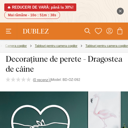
🔥 REDUCERI DE VARĂ: până la 30%!
Mai rămâne -
10o
:
51m
:
38s
Camera copiilor
Tablouri pentru camera copiilor
Tablouri pentru camera copiilor
Decorațiune de perete - Dragostea
de câine
(
0 recenzii
)
Model:
BD-OZ-092