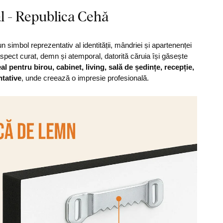
l - Republica Cehă
n simbol reprezentativ al identității, mândriei și apartenenței
spect curat, demn și atemporal, datorită căruia își găsește
eal pentru birou, cabinet, living, sală de ședințe, recepție,
ntative
, unde creează o impresie profesională.