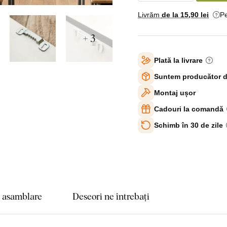
Livrăm
de la 15
,90 lei
Pe
+ 3
Plată la livrare
Suntem producător d
Montaj ușor
Cadouri la comandă
Schimb în 30 de zile
e asamblare
Deseori ne întrebați