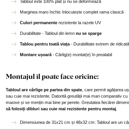
Tabloul este 100% plat și nu se deformează
Marginea maro închis înlocuiește complet rama clasică
Culori permanente
rezistente la razele UV
Durabilitate - Tabloul din lemn
nu se sparge
Tablou pentru toată viața
- Durabilitate extrem de ridicat
Montare ușoară
- Cârlig(e) montat(e) în prealabil
Montajul îl poate face oricine
:
Tabloul are cârlige pe partea din spate
, care permit agățarea u
sau cuie mai rezistente. Datorită greutății mai mari comparativ cu
masive și se mențin mai bine pe perete. Greutatea fiecărei dimensi
să folosiți dibluri sau cuie mai rezistente pentru montaj
.
Dimensiunea de 31x21 cm și 48x32 cm: Tabloul are un câr