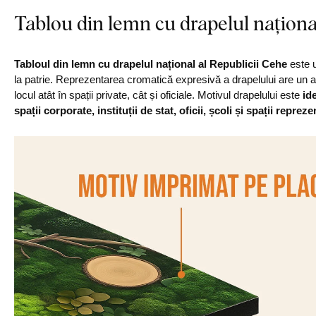
Tablou din lemn cu drapelul naționa
Tabloul din lemn cu drapelul național al Republicii Cehe
este u
la patrie. Reprezentarea cromatică expresivă a drapelului are un a
locul atât în spații private, cât și oficiale. Motivul drapelului este
id
spații corporate, instituții de stat, oficii, școli și spații repreze