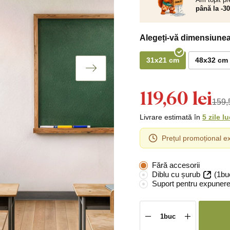
până la -3
Alegeți-vă dimensiunea
31x21 cm
48x32 cm
119,60 lei
159,5
Livrare estimată în
5 zile l
Prețul promoțional ex
Fără accesorii
Diblu cu șurub
(1bu
Suport pentru expunere