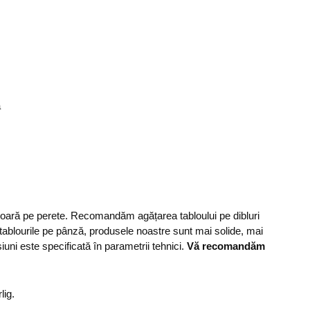
ă
șoară pe perete. Recomandăm agățarea tabloului pe dibluri
 tablourile pe pânză, produsele noastre sunt mai solide, mai
uni este specificată în parametrii tehnici.
Vă recomandăm
lig.