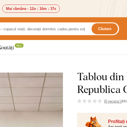
Mai rămâne -
12o
:
16m
:
35s
Căutare
Nou
Noutăți
Tablou din 
Republica 
(
0 recenzii
)
Mo
Profitați
Am topit pr