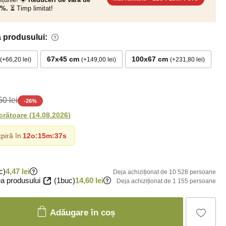
0%.
⏳ Timp limitat!
 produsului:
67x45 cm
100x67 cm
+66,20 lei
+149,00 lei
+231,80 lei
0 lei
-
26
%
ucrătoare
(
14.08.2026
)
piră în
12o
:
15m
:
36s
c)
4,47 lei
Deja achiziționat de 10 528 persoane
a produsului
(1buc)
14,60 lei
Deja achiziționat de 1 155 persoane
Adăugare în coș