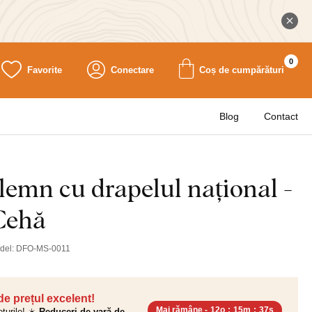
0
Favorite
Conectare
Coș de cumpărături
Blog
Contact
lemn cu drapelul național -
Cehă
del:
DFO-MS-0011
 de prețul excelent!
Mai rămâne -
12o
:
15m
:
36s
ețurile! ☀️
Reduceri de vară de