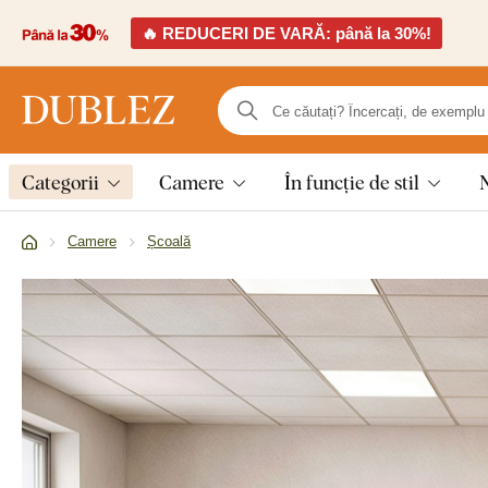
🔥 REDUCERI DE VARĂ: până la 30%!
Categorii
Camere
În funcție de stil
Camere
Școală