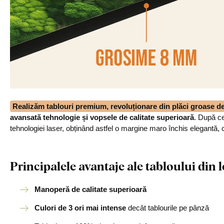
Realizăm tablouri premium, revoluționare din plăci groase 
avansată tehnologie și vopsele de calitate superioară
. După ce
tehnologiei laser, obținând astfel o margine maro închis elegantă, 
Principalele avantaje ale tabloului di
Manoperă de calitate superioară
Culori de 3 ori mai intense
decât tablourile pe pânză