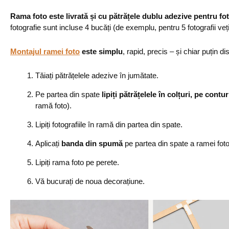
Rama foto este livrată și cu pătrățele dublu adezive pentru fot
fotografie sunt incluse 4 bucăți (de exemplu, pentru 5 fotografii veț
Montajul ramei foto
este simplu
, rapid, precis – și chiar puțin dis
Tăiați pătrățelele adezive în jumătate.
Pe partea din spate
lipiți pătrățelele în colțuri, pe contur
ramă foto).
Lipiți fotografiile în ramă din partea din spate.
Aplicați
banda din spumă
pe partea din spate a ramei foto
Lipiți rama foto pe perete.
Vă bucurați de noua decorațiune.