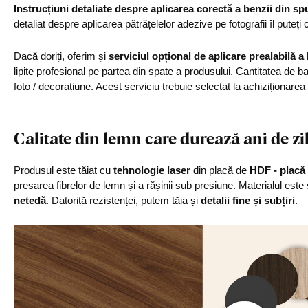
Instrucțiuni detaliate despre aplicarea corectă a benzii din s
detaliat despre aplicarea pătrățelelor adezive pe fotografii îl puteți c
Dacă doriți, oferim și
serviciul opțional de aplicare prealabilă a
lipite profesional pe partea din spate a produsului. Cantitatea de 
foto / decorațiune. Acest serviciu trebuie selectat la achiziționarea
Calitate din lemn care durează ani de zi
Produsul este tăiat cu
tehnologie laser
din placă de
HDF - placă 
presarea fibrelor de lemn și a rășinii sub presiune. Materialul este
netedă
. Datorită rezistenței, putem tăia și
detalii fine și subțiri
.