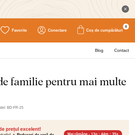
0
Favorite
Conectare
Coș de cumpărături
Blog
Contact
de familie pentru mai multe
del:
BD-FR-25
 de prețul excelent!
Mai rămâne -
13o
:
44m
:
34s
ețurile! ☀️
Reduceri de vară de