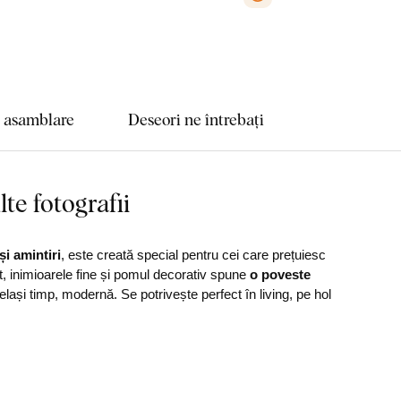
e asamblare
Deseori ne întrebați
te fotografii
i amintiri
, este creată special pentru cei care prețuiesc
nt, inimioarele fine și pomul decorativ spune
o poveste
elași timp, modernă. Se potrivește perfect în living, pe hol