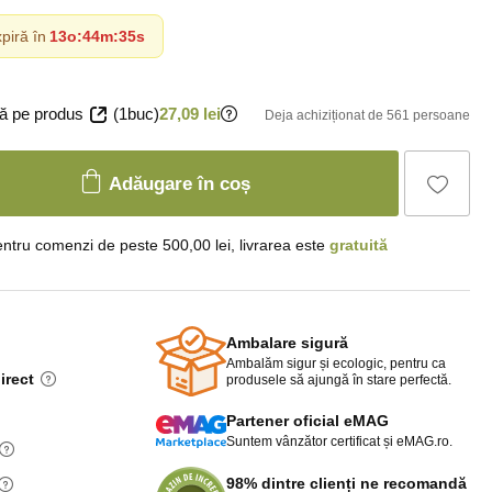
piră în
13o
:
44m
:
34s
ă pe produs
(1buc)
27,09 lei
Deja achiziționat de 561 persoane
Adăugare în coș
ntru comenzi de peste 500,00 lei, livrarea este
gratuită
Ambalare sigură
Ambalăm sigur și ecologic, pentru ca
irect
produsele să ajungă în stare perfectă.
Partener oficial eMAG
Suntem vânzător certificat și eMAG.ro.
98% dintre clienți ne recomandă