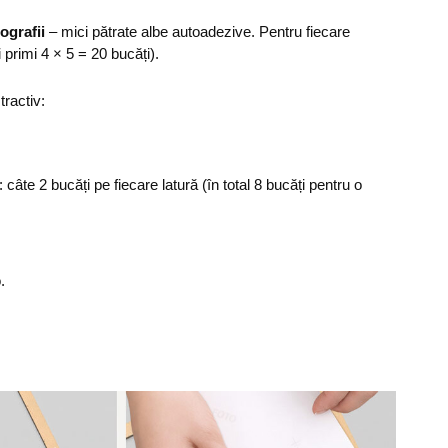
ografii
– mici pătrate albe autoadezive. Pentru fiecare
i primi 4 × 5 = 20 bucăți).
tractiv:
: câte 2 bucăți pe fiecare latură (în total 8 bucăți pentru o
.