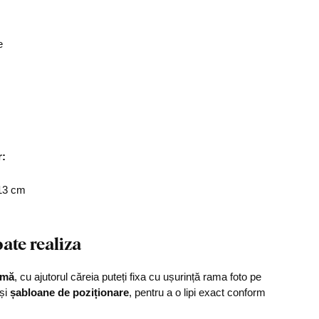
e
r:
x13 cm
ate realiza
umă
, cu ajutorul căreia puteți fixa cu ușurință rama foto pe
 și
șabloane de poziționare
, pentru a o lipi exact conform