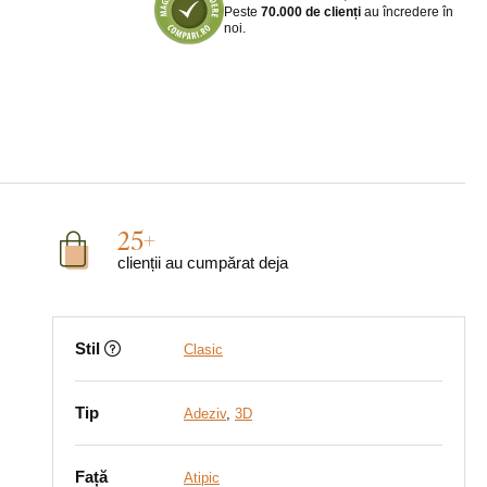
Peste
70.000 de clienți
au încredere în
noi.
25+
clienții au cumpărat deja
Stil
Clasic
Tip
Adeziv
,
3D
Față
Atipic