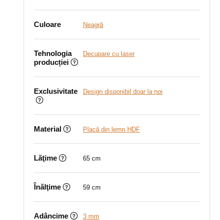
Culoare
Neagră
Tehnologia
Decupare cu laser
producției
Exclusivitate
Design disponibil doar la noi
Material
Placă din lemn HDF
Lăţime
65 cm
Înălţime
59 cm
Adâncime
3 mm