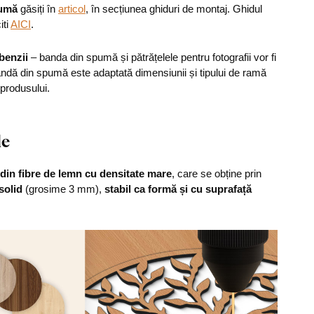
pumă
găsiți în
articol
, în secțiunea ghiduri de montaj. Ghidul
iti
AICI
.
 benzii
– banda din spumă și pătrățelele pentru fotografii vor fi
bandă din spumă este adaptată dimensiunii și tipului de ramă
 produsului.
le
din fibre de lemn cu densitate mare
, care se obține prin
solid
(grosime 3 mm),
stabil ca formă și cu suprafață