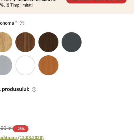
0%.
⏳ Timp limitat!
 Sonoma
 produsului:
90 lei
-
25
%
ucrătoare
(
13.08.2026
)