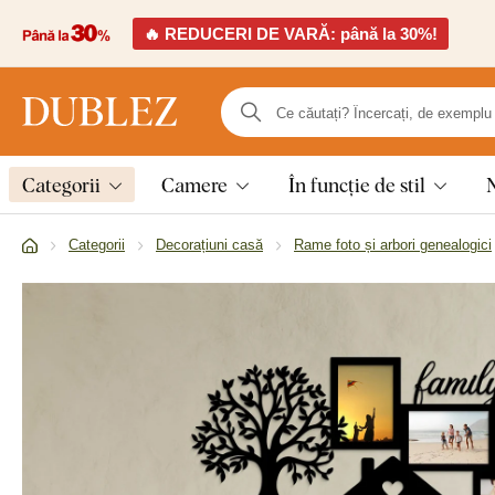
🔥 REDUCERI DE VARĂ: până la 30%!
Categorii
Camere
În funcție de stil
Categorii
Decorațiuni casă
Rame foto și arbori genealogici