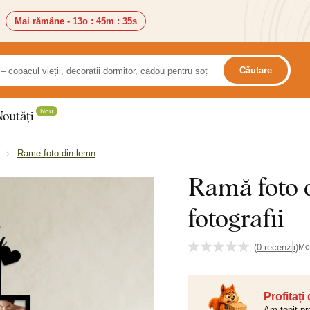
Mai rămâne -
13o
:
45m
:
34s
Căutare
Nou
Noutăți
Rame foto din lemn
Ramă foto 
fotografii
(
0 recenzii
)
Mo
Profitați
Am topit pr