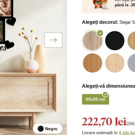
până la -3
Alegeți decorul:
Stejar
Alegeți-vă dimensiunea
65x59 cm
222,70 lei
296,
Negru
Livrare estimată în
4 zile l