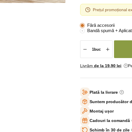
Prețul promoțional ex
Fără accesorii
Bandă spumă + Aplicat
Livrăm
de la 19
,90 lei
Pe
Plată la livrare
Suntem producător d
Montaj ușor
Cadouri la comandă
Schimb în 30 de zile