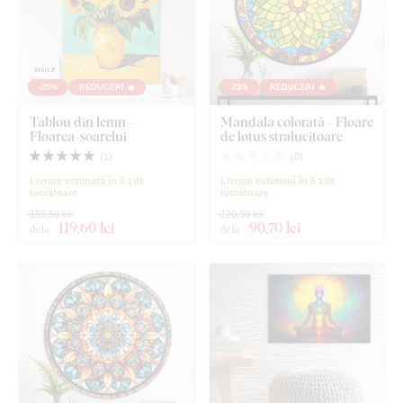
-25%
REDUCERI 🔥
-25%
REDUCERI 🔥
Tablou din lemn -
Mandala colorată - Floare
Floarea-soarelui
de lotus stralucitoare
(
1
)
(
0
)
Livrare estimată în 5 zile
Livrare estimată în 5 zile
lucrătoare
lucrătoare
159,50 lei
120,90 lei
119
,60 lei
90
,70 lei
de la
de la