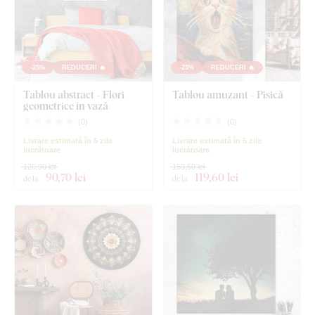
-25%
REDUCERI 🔥
-25%
REDUCERI 🔥
Tablou abstract - Flori
Tablou amuzant - Pisică
geometrice în vază
(
0
)
(
0
)
Livrare estimată în 5 zile
Livrare estimată în 5 zile
lucrătoare
lucrătoare
120,90 lei
159,50 lei
90
,70 lei
119
,60 lei
de la
de la