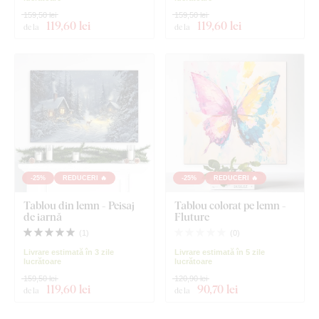
159,50 lei
159,50 lei
119
,60 lei
119
,60 lei
de la
de la
-25%
REDUCERI 🔥
-25%
REDUCERI 🔥
Tablou din lemn - Peisaj
Tablou colorat pe lemn -
de iarnă
Fluture
(
1
)
(
0
)
Livrare estimată în 3 zile
Livrare estimată în 5 zile
lucrătoare
lucrătoare
159,50 lei
120,90 lei
119
,60 lei
90
,70 lei
de la
de la