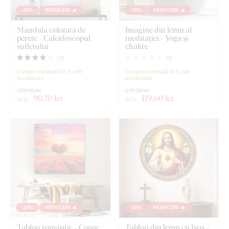
-25%
REDUCERI 🔥
-25%
REDUCERI 🔥
Mandala colorată de
Imagine din lemn al
perete - Caleidoscopul
meditației - Yoga și
sufletului
chakre
(
3
)
(
0
)
Livrare estimată în 5 zile
Livrare estimată în 5 zile
lucrătoare
lucrătoare
120,90 lei
159,50 lei
90
,70 lei
119
,60 lei
de la
de la
-25%
REDUCERI 🔥
-25%
REDUCERI 🔥
Tablou romantic - Copac
Tablou din lemn cu Isus -