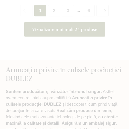
1
2
3
6
...
Vizualizare mai mult 24 produse
Aruncați o privire în culisele producției
DUBLEZ
Suntem producător și vânzător într-unul singur
. Astfel,
avem control total asupra calității :)
Aruncați o privire în
culisele producției DUBLEZ
și descoperiți cum prind viață
decorațiunile la care visați.
Realizăm produse din lemn
,
folosind cele mai avansate tehnologii de pe piață,
cu atenție
maximă la calitate și detalii
.
Asigurăm un ambalaj sigur
,