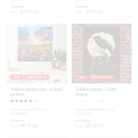
159,50 lei
65,40 lei
119
,60 lei
49
,00 lei
de la
de la
-25%
REDUCERI 🔥
-25%
REDUCERI 🔥
Tablou multicolor - Câmp
Tablou mistic - Corb
cu flori
negru
(
2
)
(
0
)
Livrare estimată în 5 zile
Livrare estimată în 5 zile
lucrătoare
lucrătoare
120,90 lei
159,50 lei
90
,70 lei
119
,60 lei
de la
de la