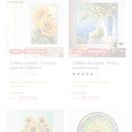
-25%
REDUCERI 🔥
-25%
REDUCERI 🔥
Tablou colorat - Floarea-
Tablou din lemn - Peisaj
soarelui înflorită
mediteranean
(
0
)
(
4
)
Livrare estimată în 5 zile
Livrare estimată în 3 zile
lucrătoare
lucrătoare
159,50 lei
120,90 lei
119
,60 lei
90
,70 lei
de la
de la