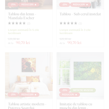
-25%
REDUCERI 🔥
-25%
REDUCERI 🔥
Tablou din lemn -
Tablou - Sub cerul înstelat
Mandala Escher
(
2
)
(
1
)
Livrare estimată în 5 zile
Livrare estimată în 3 zile
lucrătoare
lucrătoare
120,90 lei
120,90 lei
90
,70 lei
90
,70 lei
de la
de la
-25%
IMITAȚIE MUȘCHI
-25%
REDUCERI 🔥
REDUCERI 🔥
Tablou artistic modern -
Imitație de tablou cu
Puterea Soarelui
mușchi din lemn -