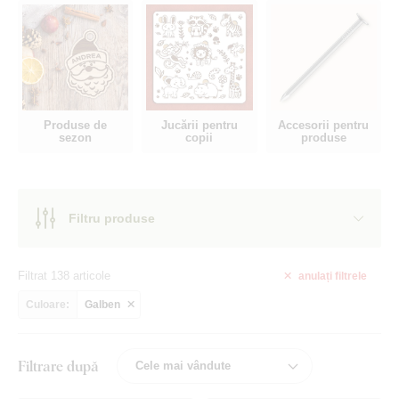
Produse de
Jucării pentru
Accesorii pentru
sezon
copii
produse
Filtru produse
Filtrat 138 articole
anulați
filtrele
Culoare:
Galben
Filtrare după