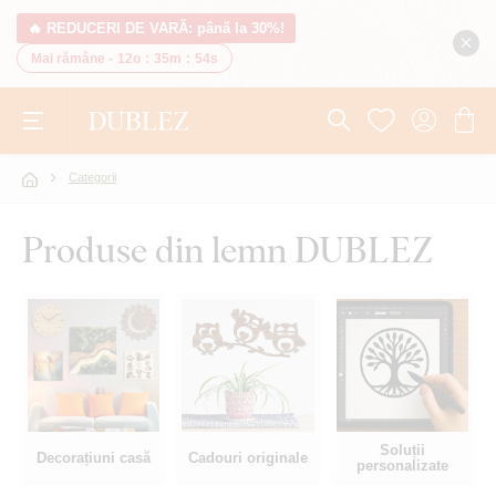
🔥 REDUCERI DE VARĂ: până la 30%!
Mai rămâne -
12o
:
35m
:
53s
Categorii
Produse din lemn DUBLEZ
Soluții
Decorațiuni casă
Cadouri originale
personalizate