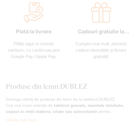
Plată la livrare
Cadouri gratuite la
fiecare comandă
Plătiți sigur și comod:
Cumperi mai mult, primești
ramburs, cu cardul sau prin
cadouri deosebite și livrare
Google Pay / Apple Pay.
gratuită!
Produse din lemn DUBLEZ
Întreaga ofertă de produse din lemn de la atelierul DUBLEZ.
Cea mai mare selecție de
tablouri gravate, mandale detaliate,
copaci ai vieții elabora, citate sau autocolante
pentru…
Citește mai mult