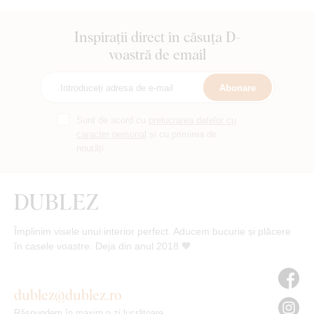
Inspirații direct în căsuța D-
voastră de email
Abonare
Sunt de acord cu
prelucrarea datelor cu
caracter personal
și cu primirea de
noutăți.
Împlinim visele unui interior perfect. Aducem bucurie și plăcere
în casele voastre. Deja din anul 2018 🧡
dublez@dublez.ro
Răspundem în maxim o zi lucrătoare