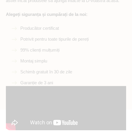
astfel încât produsele să ajungă intacte la D-voastră acasă.
Alegeți siguranța și cumpărați de la noi:
Producător certificat
Potrivit pentru toate tipurile de pereți
99% clienți mulțumiți
Montaj simplu
Schimb gratuit în 30 de zile
Garanție de 3 ani