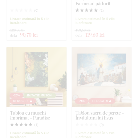
Farmecul pădurii
(
0
)
(
1
)
Livrare estimată în 5 zile
Livrare estimată în 5 zile
lucrătoare
lucrătoare
120,90 lei
159,50 lei
90
,70 lei
119
,60 lei
de la
de la
-25%
IMITAȚIE MUȘCHI
REDUCERI 🔥
-25%
REDUCERI 🔥
Tablou cu mușchi
Tablou sacru de perete –
imprimat – Paradise
Învățătura lui Iisus
(
1
)
(
0
)
Livrare estimată în 5 zile
Livrare estimată în 5 zile
lucrătoare
lucrătoare