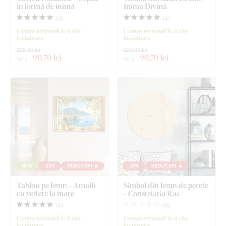
în formă de inimă
Inima Divină
(
2
)
(
1
)
Livrare estimată în 5 zile
Livrare estimată în 5 zile
lucrătoare
lucrătoare
120,90 lei
120,90 lei
90
,70 lei
90
,70 lei
de la
de la
NOU
-25%
REDUCERI 🔥
-25%
REDUCERI 🔥
Tablou pe lemn - Amalfi
Simbol din lemn de perete
cu vedere la mare
- Constelația Rac
(
1
)
(
0
)
Livrare estimată în 5 zile
Livrare estimată în 4 zile
lucrătoare
lucrătoare