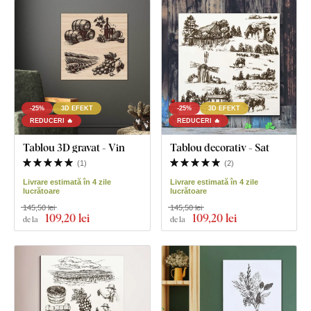
-25%
3D EFEKT
-25%
3D EFEKT
REDUCERI 🔥
REDUCERI 🔥
Tablou 3D gravat - Vin
Tablou decorativ - Sat
(
1
)
(
2
)
Livrare estimată în 4 zile
Livrare estimată în 4 zile
lucrătoare
lucrătoare
145,50 lei
145,50 lei
109
,20 lei
109
,20 lei
de la
de la