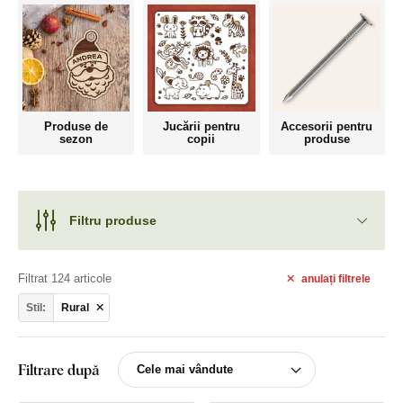
Produse de
Jucării pentru
Accesorii pentru
sezon
copii
produse
Filtru produse
Filtrat 124 articole
anulați
filtrele
Stil:
Rural
Filtrare după