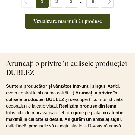
1
2
3
6
...
Vizualizare mai mult 24 produse
Aruncați o privire în culisele producției
DUBLEZ
Suntem producător și vânzător într-unul singur
. Astfel,
avem control total asupra calității :)
Aruncați o privire în
culisele producției DUBLEZ
și descoperiți cum prind viață
decorațiunile la care visați.
Realizăm produse din lemn
,
folosind cele mai avansate tehnologii de pe piață,
cu atenție
maximă la calitate și detalii
.
Asigurăm un ambalaj sigur
,
astfel încât produsele să ajungă intacte la D-voastră acasă.