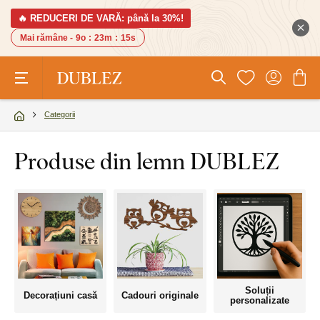
🔥 REDUCERI DE VARĂ: până la 30%!
Mai rămâne -
9o
:
23m
:
14s
Categorii
Produse din lemn DUBLEZ
Soluții
Decorațiuni casă
Cadouri originale
personalizate