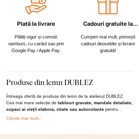
Plată la livrare
Cadouri gratuite la
fiecare comandă
Plătiți sigur și comod:
Cumperi mai mult, primești
ramburs, cu cardul sau prin
cadouri deosebite și livrare
Google Pay / Apple Pay.
gratuită!
Produse din lemn DUBLEZ
Întreaga ofertă de produse din lemn de la atelierul DUBLEZ.
Cea mai mare selecție de
tablouri gravate, mandale detaliate,
copaci ai vieții elabora, citate sau autocolante
pentru…
Citește mai mult