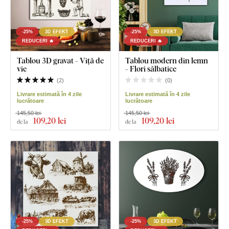
-25%
3D EFEKT
-25%
3D EFEKT
REDUCERI 🔥
REDUCERI 🔥
Tablou 3D gravat - Viță de
Tablou modern din lemn
vie
- Flori sălbatice
(
2
)
(
0
)
Livrare estimată în 4 zile
Livrare estimată în 4 zile
lucrătoare
lucrătoare
145,50 lei
145,50 lei
109
,20 lei
109
,20 lei
de la
de la
-25%
3D EFEKT
-25%
3D EFEKT