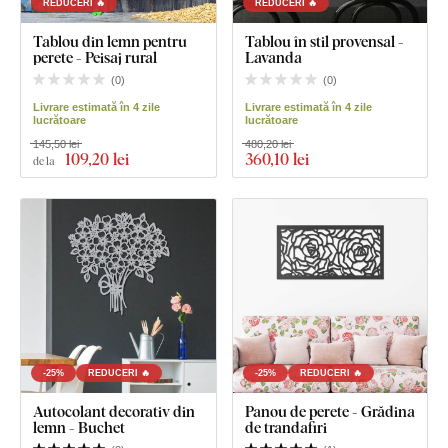
REDUCERI 🔥
REDUCERI 🔥
Tablou din lemn pentru
Tablou în stil provensal -
perete - Peisaj rural
Lavanda
(
0
)
(
0
)
Livrare estimată în 4 zile
Livrare estimată în 4 zile
lucrătoare
lucrătoare
145,50 lei
480,20 lei
109
,20 lei
360
,10 lei
de la
-25%
REDUCERI 🔥
-25%
REDUCERI 🔥
Autocolant decorativ din
Panou de perete - Grădina
lemn - Buchet
de trandafiri