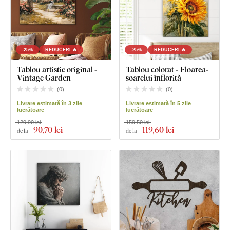
-25%
REDUCERI 🔥
-25%
REDUCERI 🔥
Tablou artistic original -
Tablou colorat - Floarea-
Vintage Garden
soarelui înflorită
(
0
)
(
0
)
Livrare estimată în 3 zile
Livrare estimată în 5 zile
lucrătoare
lucrătoare
120,90 lei
159,50 lei
90
,70 lei
119
,60 lei
de la
de la