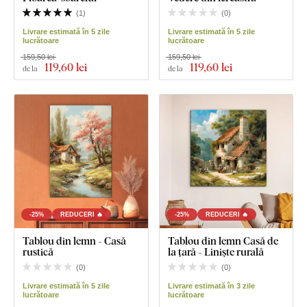
(
1
)
(
0
)
Livrare estimată în 5 zile
Livrare estimată în 5 zile
lucrătoare
lucrătoare
159,50 lei
159,50 lei
119
,60 lei
119
,60 lei
de la
de la
-25%
REDUCERI 🔥
-25%
REDUCERI 🔥
Tablou din lemn - Casă
Tablou din lemn Casă de
rustică
la țară - Liniște rurală
(
0
)
(
0
)
Livrare estimată în 5 zile
Livrare estimată în 3 zile
lucrătoare
lucrătoare