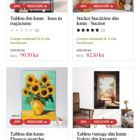
-25%
REDUCERI 🔥
-25%
REDUCERI 🔥
Tablou din lemn - Iisus în
Sticker bucătărie din
rugăciune
lemn - Sucitor
(
0
)
(
2
)
Livrare estimată în 5 zile
Livrare estimată în 4 zile
lucrătoare
lucrătoare
120,90 lei
109,40 lei
90
,70 lei
82
,10 lei
de la
de la
-25%
REDUCERI 🔥
-25%
REDUCERI 🔥
Tablou din lemn -
Tablou vintage din lemn -
Floarea-soarelui
Vedere din fereastră