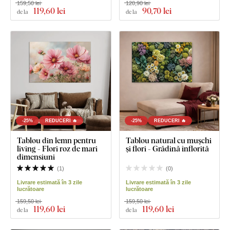
159,50 lei
120,90 lei
119
,60 lei
90
,70 lei
de la
de la
-25%
REDUCERI 🔥
-25%
REDUCERI 🔥
Tablou din lemn pentru
Tablou natural cu mușchi
living - Flori roz de mari
și flori - Grădină înflorită
dimensiuni
(
1
)
(
0
)
Livrare estimată în 3 zile
Livrare estimată în 3 zile
lucrătoare
lucrătoare
159,50 lei
159,50 lei
119
,60 lei
119
,60 lei
de la
de la