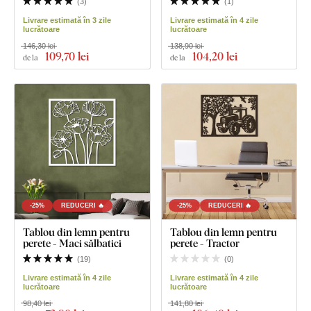
(
3
)
(
1
)
Livrare estimată în 3 zile
Livrare estimată în 4 zile
lucrătoare
lucrătoare
146,30 lei
138,90 lei
109
,70 lei
104
,20 lei
de la
de la
-25%
REDUCERI 🔥
-25%
REDUCERI 🔥
Tablou din lemn pentru
Tablou din lemn pentru
perete - Maci sălbatici
perete - Tractor
(
19
)
(
0
)
Livrare estimată în 4 zile
Livrare estimată în 4 zile
lucrătoare
lucrătoare
98,40 lei
141,80 lei