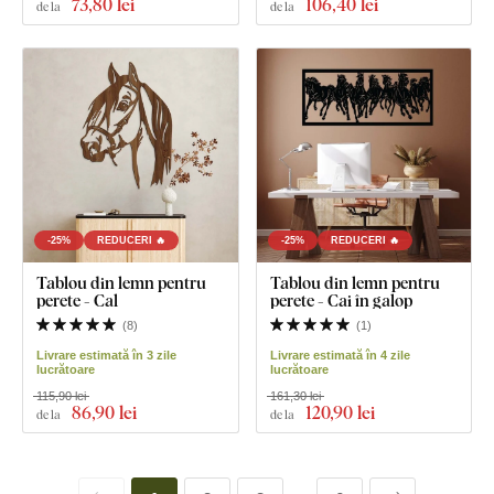
73
,80 lei
106
,40 lei
de la
de la
-25%
REDUCERI 🔥
-25%
REDUCERI 🔥
Tablou din lemn pentru
Tablou din lemn pentru
perete - Cal
perete - Cai în galop
(
8
)
(
1
)
Livrare estimată în 3 zile
Livrare estimată în 4 zile
lucrătoare
lucrătoare
115,90 lei
161,30 lei
86
,90 lei
120
,90 lei
de la
de la