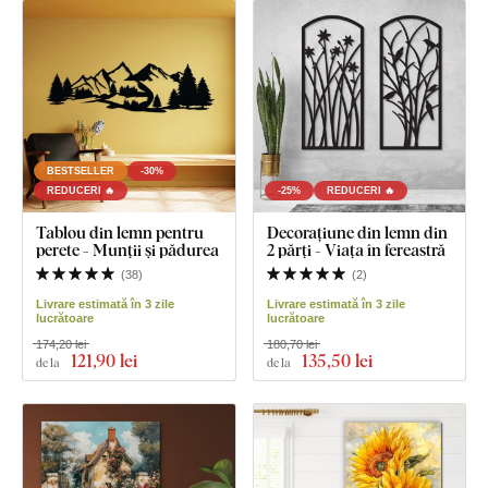
BESTSELLER
-30%
REDUCERI 🔥
-25%
REDUCERI 🔥
Tablou din lemn pentru
Decorațiune din lemn din
perete - Munții și pădurea
2 părți - Viața în fereastră
(
38
)
(
2
)
Livrare estimată în 3 zile
Livrare estimată în 3 zile
lucrătoare
lucrătoare
174,20 lei
180,70 lei
121
,90 lei
135
,50 lei
de la
de la