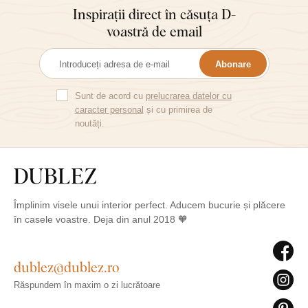
Inspirații direct în căsuța D-
voastră de email
Abonare
Sunt de acord cu
prelucrarea datelor cu
caracter personal
și cu primirea de
noutăți.
Împlinim visele unui interior perfect. Aducem bucurie și plăcere
în casele voastre. Deja din anul 2018 🧡
dublez@dublez.ro
Răspundem în maxim o zi lucrătoare