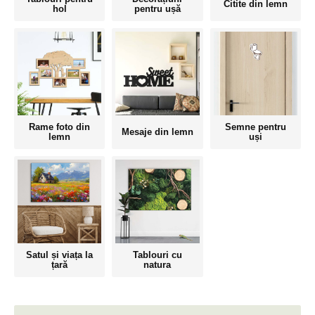
Citite din lemn
hol
pentru ușă
Rame foto din
Semne pentru
Mesaje din lemn
lemn
uși
Satul și viața la
Tablouri cu
țară
natura