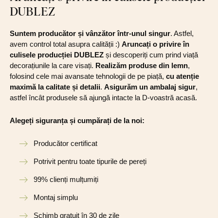
DUBLEZ
Suntem producător și vânzător într-unul singur
. Astfel,
avem control total asupra calității :)
Aruncați o privire în
culisele producției DUBLEZ
și descoperiți cum prind viață
decorațiunile la care visați.
Realizăm produse din lemn
,
folosind cele mai avansate tehnologii de pe piață,
cu atenție
maximă la calitate și detalii
.
Asigurăm un ambalaj sigur
,
astfel încât produsele să ajungă intacte la D-voastră acasă.
Alegeți siguranța și cumpărați de la noi:
Producător certificat
Potrivit pentru toate tipurile de pereți
99% clienți mulțumiți
Montaj simplu
Schimb gratuit în 30 de zile