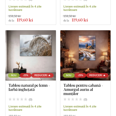
Livrare estimată în 4 zile
Livrare estimată în 4 zile
lucrătoare
lucrătoare
159,50 lei
159,50 lei
119
,60 lei
119
,60 lei
de la
de la
NOU
-25%
REDUCERI 🔥
NOU
-25%
REDUCERI 🔥
Tablou natural pe lemn -
Tablou pentru cabană -
Iarbă înghețată
Amurgul auriu al
munților
(
0
)
(
0
)
Livrare estimată în 4 zile
Livrare estimată în 4 zile
lucrătoare
lucrătoare