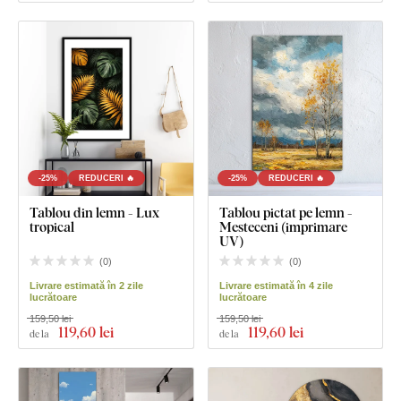
-25%
REDUCERI 🔥
-25%
REDUCERI 🔥
Tablou din lemn - Lux
Tablou pictat pe lemn -
tropical
Mesteceni (imprimare
UV)
(
0
)
(
0
)
Livrare estimată în 2 zile
Livrare estimată în 4 zile
lucrătoare
lucrătoare
159,50 lei
159,50 lei
119
,60 lei
119
,60 lei
de la
de la