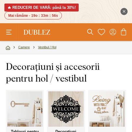
🔥 REDUCERI DE VARĂ: până la 30%!
Mai rămâne -
19o
:
33m
:
55s
Camere
Vestibul / Hol
Decorațiuni și accesorii
pentru hol / vestibul
Tablouri pentru
Decorațiuni