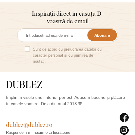
Inspirații direct în căsuța D-
voastră de email
Abonare
Sunt de acord cu
prelucrarea datelor cu
caracter personal
și cu primirea de
noutăți.
Împlinim visele unui interior perfect. Aducem bucurie și plăcere
în casele voastre. Deja din anul 2018 🧡
dublez@dublez.ro
Răspundem în maxim o zi lucrătoare