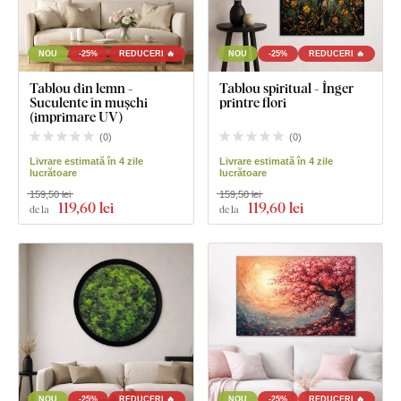
NOU
-25%
REDUCERI 🔥
NOU
-25%
REDUCERI 🔥
Tablou din lemn -
Tablou spiritual - Înger
Suculente în mușchi
printre flori
(imprimare UV)
(
0
)
(
0
)
Livrare estimată în 4 zile
Livrare estimată în 4 zile
lucrătoare
lucrătoare
159,50 lei
159,50 lei
119
,60 lei
119
,60 lei
de la
de la
NOU
-25%
REDUCERI 🔥
NOU
-25%
REDUCERI 🔥