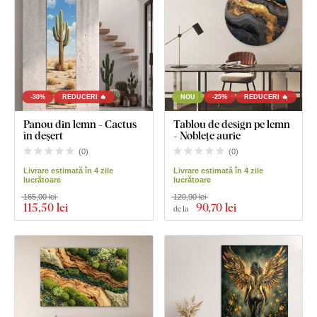
-30%
REDUCERI 🔥
NOU
-25%
REDUCERI 🔥
Panou din lemn - Cactus
Tablou de design pe lemn
în deșert
- Noblețe aurie
(
0
)
(
0
)
Livrare estimată în 4 zile
Livrare estimată în 4 zile
lucrătoare
lucrătoare
165,00 lei
120,90 lei
115
,50 lei
90
,70 lei
de la