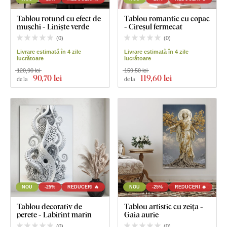
Tablou rotund cu efect de
Tablou romantic cu copac
mușchi - Liniște verde
- Cireșul fermecat
(
0
)
(
0
)
Livrare estimată în 4 zile
Livrare estimată în 4 zile
lucrătoare
lucrătoare
120,90 lei
159,50 lei
90
,70 lei
119
,60 lei
de la
de la
NOU
-25%
REDUCERI 🔥
NOU
-25%
REDUCERI 🔥
Tablou decorativ de
Tablou artistic cu zeița -
perete - Labirint marin
Gaia aurie
(
0
)
(
0
)