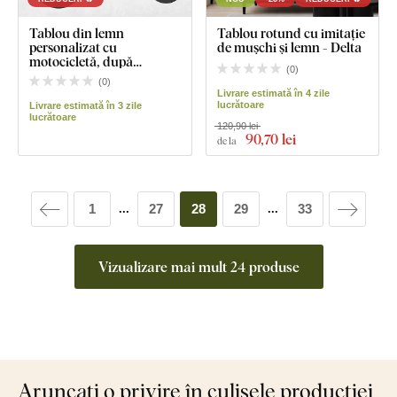
Tablou din lemn
Tablou rotund cu imitație
personalizat cu
de mușchi și lemn - Delta
motocicletă, după
(
0
)
fotografie
(
0
)
Livrare estimată în 4 zile
lucrătoare
Livrare estimată în 3 zile
lucrătoare
120,90 lei
90
,70 lei
de la
1
27
28
29
33
...
...
Vizualizare mai mult 24 produse
Aruncați o privire în culisele producției