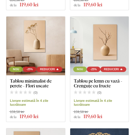
159,50 lei
159,50 lei
119
,60 lei
119
,60 lei
de la
de la
NOU
-25%
REDUCERI 🔥
NOU
-25%
REDUCERI 🔥
Tablou minimalist de
Tablou pe lemn cu vază -
perete - Flori uscate
Crenguțe cu fructe
(
0
)
(
0
)
Livrare estimată în 4 zile
Livrare estimată în 4 zile
lucrătoare
lucrătoare
159,50 lei
159,50 lei
119
,60 lei
119
,60 lei
de la
de la