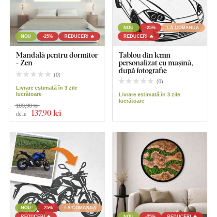
NOU
-25%
LA COMANDĂ
NOU
-25%
REDUCERI 🔥
REDUCERI 🔥
Mandală pentru dormitor
Tablou din lemn
- Zen
personalizat cu mașină,
după fotografie
(
0
)
(
0
)
Livrare estimată în 3 zile
lucrătoare
Livrare estimată în 3 zile
lucrătoare
183,90 lei
137
,90 lei
de la
NOU
-25%
LA COMANDĂ
REDUCERI 🔥
NOU
-25%
REDUCERI 🔥