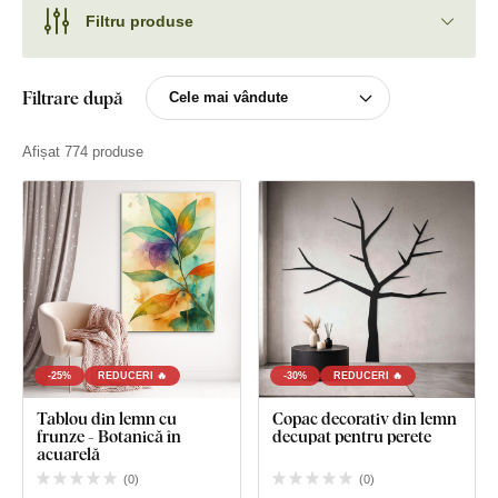
Filtru produse
Filtrare după
Afișat 774 produse
-25%
REDUCERI 🔥
-30%
REDUCERI 🔥
Tablou din lemn cu
Copac decorativ din lemn
frunze - Botanică în
decupat pentru perete
acuarelă
(
0
)
(
0
)