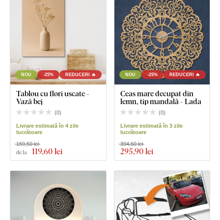
NOU
-25%
REDUCERI 🔥
NOU
-25%
REDUCERI 🔥
Tablou cu flori uscate -
Ceas mare decupat din
Vază bej
lemn, tip mandală - Lada
(
0
)
(
0
)
Livrare estimată în 4 zile
Livrare estimată în 3 zile
lucrătoare
lucrătoare
159,50 lei
394,60 lei
119
,60 lei
295
,90 lei
de la