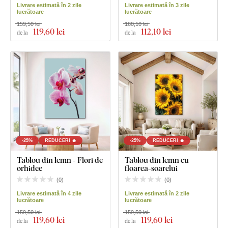
Livrare estimată în 2 zile
Livrare estimată în 3 zile
lucrătoare
lucrătoare
159,50 lei
160,10 lei
119
,60 lei
112
,10 lei
de la
de la
-25%
REDUCERI 🔥
-25%
REDUCERI 🔥
Tablou din lemn - Flori de
Tablou din lemn cu
orhidee
floarea-soarelui
(
0
)
(
0
)
Livrare estimată în 4 zile
Livrare estimată în 2 zile
lucrătoare
lucrătoare
159,50 lei
159,50 lei
119
,60 lei
119
,60 lei
de la
de la