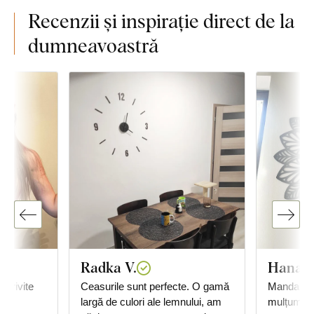
Recenzii și inspirație direct de la
dumneavoastră
Radka V.
Hana B
potrivite
Ceasurile sunt perfecte. O gamă
Mandala e
largă de culori ale lemnului, am
mulțumim,