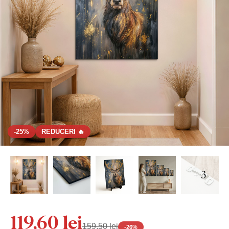
-25%
REDUCERI 🔥
+ 3
119,60 lei
159,50 lei
-
26
%