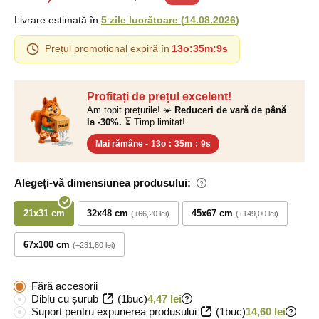
Livrare estimată în
5 zile lucrătoare
(
14.08.2026
)
Prețul promoțional expiră în
13o
:
35m
:
8s
Profitați de prețul excelent!
Am topit prețurile! ☀️
Reduceri de vară de până
la -30%.
⏳ Timp limitat!
Mai rămâne -
13o
:
35m
:
8s
Alegeți-vă dimensiunea produsului:
21x31 cm
32x48 cm
45x67 cm
+66,20 lei
+149,00 lei
67x100 cm
+231,80 lei
Fără accesorii
Diblu cu șurub
(1buc)
4,47 lei
Suport pentru expunerea produsului
(1buc)
14,60 lei