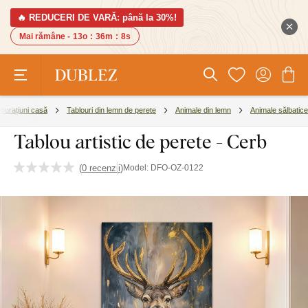
🔥 REDUCERI DE VARĂ: până la 30%!
Mai rămâne -
13o
:
36m
:
8s
corațiuni casă
Tablouri din lemn de perete
Animale din lemn
Animale sălbatice
Tablou artistic de perete - Cerb
(
0 recenzii
)
Model:
DFO-OZ-0122