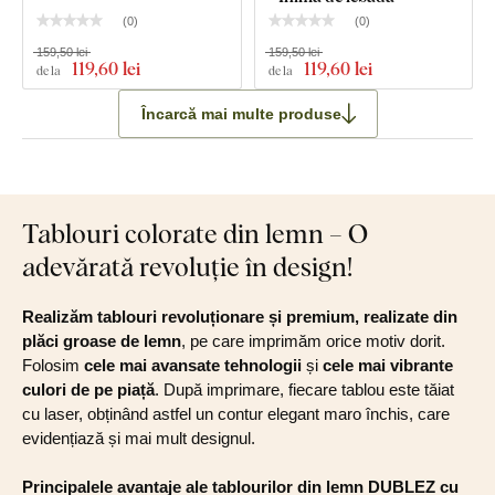
(
0
)
(
0
)
159,50 lei
159,50 lei
119
,60 lei
119
,60 lei
de la
de la
Încarcă mai multe produse
Tablouri colorate din lemn – O
adevărată revoluție în design!
Realizăm tablouri revoluționare și premium, realizate din
plăci groase de lemn
, pe care imprimăm orice motiv dorit.
Folosim
cele mai avansate tehnologii
și
cele mai vibrante
culori de pe piață
. După imprimare, fiecare tablou este tăiat
cu laser, obținând astfel un contur elegant maro închis, care
evidențiază și mai mult designul.
Principalele avantaje ale tablourilor din lemn DUBLEZ cu