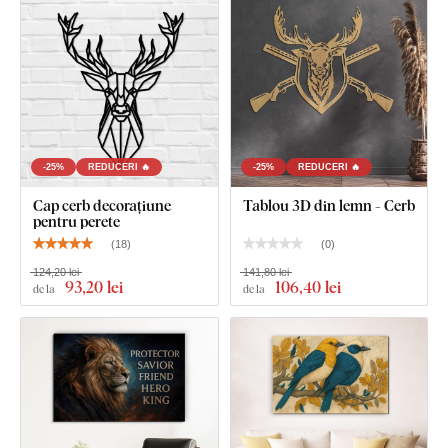
-25%
REDUCERI 🔥
-25%
REDUCERI 🔥
Cap cerb decorațiune
Tablou 3D din lemn - Cerb
pentru perete
(
18
)
(
0
)
124,20 lei
141,80 lei
93
,20 lei
106
,40 lei
de la
de la