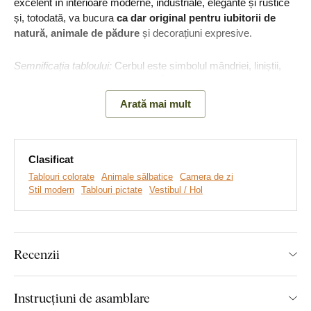
excelent în interioare moderne, industriale, elegante și rustice
și, totodată, va bucura
ca dar original pentru iubitorii de
natură, animale de pădure
și decorațiuni expresive.
Semnificația tabloului:
Cerbul este simbolul mândriei, liniștii,
autorității naturale și respectului. În interior, un astfel de tablou
aduce o senzație de stabilitate și demnitate.
Arată mai mult
Clasificat
Tablouri colorate
Animale sălbatice
Camera de zi
Stil modern
Tablouri pictate
Vestibul / Hol
Recenzii
Realizăm tablouri premium, revoluționare din plăci
Instrucțiuni de asamblare
groase de lemn
pe care imprimăm orice model. Folosim
cea