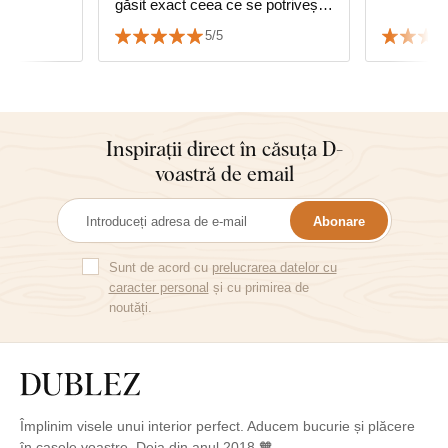
găsit exact ceea ce se potrivește
cu mobilierul. Montaj ușor în doi
5/5
😊
Inspirații direct în căsuța D-
voastră de email
Abonare
Sunt de acord cu
prelucrarea datelor cu
caracter personal
și cu primirea de
noutăți.
Împlinim visele unui interior perfect. Aducem bucurie și plăcere
în casele voastre. Deja din anul 2018 🧡