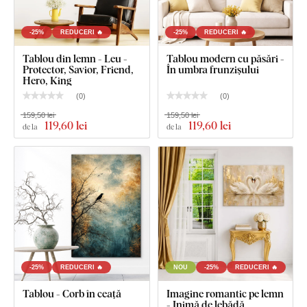
-25%
REDUCERI 🔥
-25%
REDUCERI 🔥
Tablou din lemn - Leu -
Tablou modern cu păsări -
Protector, Savior, Friend,
În umbra frunzișului
Hero, King
(
0
)
(
0
)
159,50 lei
159,50 lei
119
,60 lei
119
,60 lei
de la
de la
-25%
REDUCERI 🔥
NOU
-25%
REDUCERI 🔥
Tablou - Corb în ceață
Imagine romantic pe lemn
- Inimă de lebădă