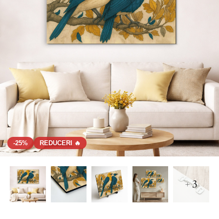
-25%
REDUCERI 🔥
+ 3