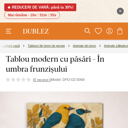
🔥 REDUCERI DE VARĂ: până la 30%!
Mai rămâne -
10o
:
51m
:
55s
corațiuni casă
Tablouri din lemn de perete
Animale din lemn
Animale sălbatice
Tablou modern cu păsări - În
umbra frunzișului
(
0 recenzii
)
Model:
DFO-OZ-0068