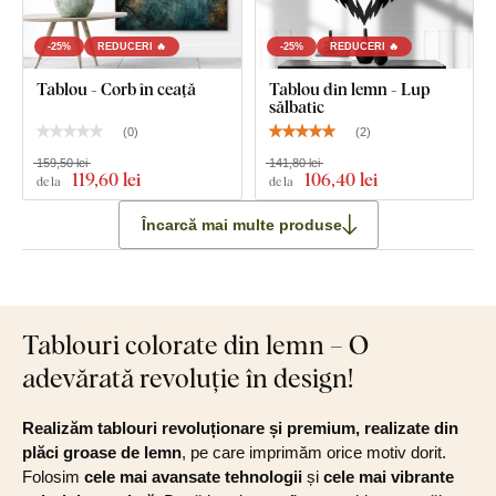
-25%
REDUCERI 🔥
-25%
REDUCERI 🔥
Tablou - Corb în ceață
Tablou din lemn - Lup
sălbatic
(
0
)
(
2
)
159,50 lei
141,80 lei
119
,60 lei
106
,40 lei
de la
de la
Încarcă mai multe produse
Tablouri colorate din lemn – O
adevărată revoluție în design!
Realizăm tablouri revoluționare și premium, realizate din
plăci groase de lemn
, pe care imprimăm orice motiv dorit.
Folosim
cele mai avansate tehnologii
și
cele mai vibrante