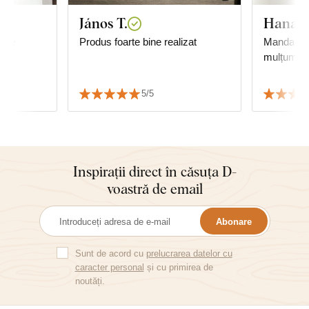
János T.
Hana B
gine
Produs foarte bine realizat
Mandala e
mulțumim,
5/5
Inspirații direct în căsuța D-
voastră de email
Abonare
Sunt de acord cu
prelucrarea datelor cu
caracter personal
și cu primirea de
noutăți.