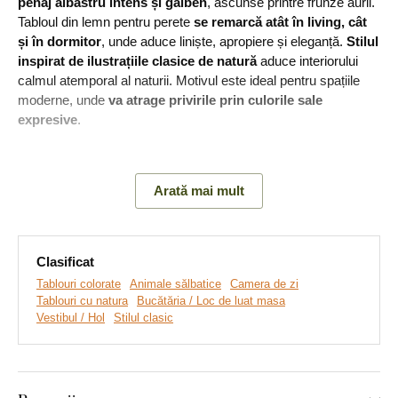
penaj albastru intens și galben
, ascunse printre frunze aurii.
Tabloul din lemn pentru perete
se remarcă atât în living, cât
și în dormitor
, unde aduce liniște, apropiere și eleganță.
Stilul
inspirat de ilustrațiile clasice de natură
aduce interiorului
calmul atemporal al naturii. Motivul este ideal pentru spațiile
moderne, unde
va atrage privirile prin culorile sale
expresive
.
Semnificația tabloului:
Parteneriatul, fidelitatea și sprijinul
reciproc reprezintă esența acestei lucrări, iar coloritul vibrant al
Arată mai mult
păsărilor evidențiază frumusețea individualității în orice decor.
Clasificat
Tablouri colorate
Animale sălbatice
Camera de zi
Tablouri cu natura
Bucătăria / Loc de luat masa
Vestibul / Hol
Stilul clasic