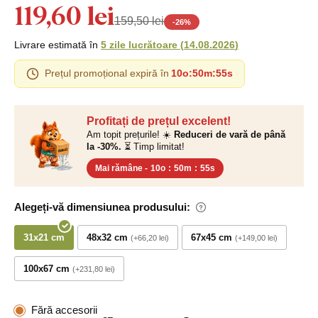
119,60 lei
159,50 lei
-
26
%
Livrare estimată în
5 zile lucrătoare
(
14.08.2026
)
Prețul promoțional expiră în
10o
:
50m
:
55s
Profitați de prețul excelent!
Am topit prețurile! ☀️
Reduceri de vară de până
la -30%.
⏳ Timp limitat!
Mai rămâne -
10o
:
50m
:
55s
Alegeți-vă dimensiunea produsului:
31x21 cm
48x32 cm
67x45 cm
+66,20 lei
+149,00 lei
100x67 cm
+231,80 lei
Fără accesorii