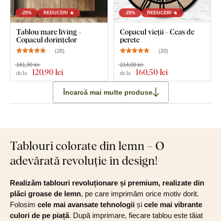
-25%
REDUCERI 🔥
-25%
REDUCERI 🔥
Tablou mare living -
Copacul vieții - Ceas de
Copacul dorințelor
perete
(
28
)
(
20
)
161,30 lei
214,00 lei
120
,90 lei
160
,50 lei
de la
de la
Încarcă mai multe produse
Tablouri colorate din lemn – O
adevărată revoluție în design!
Realizăm tablouri revoluționare și premium, realizate din
plăci groase de lemn
, pe care imprimăm orice motiv dorit.
Folosim
cele mai avansate tehnologii
și
cele mai vibrante
culori de pe piață
. După imprimare, fiecare tablou este tăiat