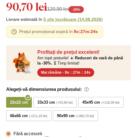
90,70 lei
120,90 lei
-
25
%
Livrare estimată în
5 zile lucrătoare
(
14.08.2026
)
Prețul promoțional expiră în
9o
:
27m
:
24s
Profitați de prețul excelent!
Am topit prețurile! ☀️
Reduceri de vară de până
la -30%.
⏳ Timp limitat!
Mai rămâne -
9o
:
27m
:
24s
Alegeți-vă dimensiunea produsului:
22x22 cm
33x33 cm
45x45 cm
+53,80 lei
+116,00 lei
66x66 cm
90x90 cm
+211,20 lei
+360,70 lei
Fără accesorii