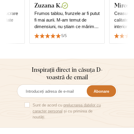
Zuzana K.
Mirosla
prelucrare
Frumos tablou, frunzele ar fi putut
Ceasurile 
calitate
fi mai aurii. M-am temut de
calitate, i
dimensiuni, nu știam ce mărime
interior ar
de tablou să aleg, dar se
reușit să 
5/5
potrivește perfect și se asortează
decorul po
cu mobilierul.
Inspirații direct în căsuța D-
voastră de email
Abonare
Sunt de acord cu
prelucrarea datelor cu
caracter personal
și cu primirea de
noutăți.