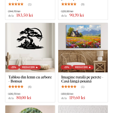
(
1
)
(
9
)
Dimensiunea de 22x22 cm, 33x33 cm și 45x45 cm:
Tabloul are un cârlig.
244,70 lei
120,90 lei
183
,50 lei
90
,70 lei
de la
de la
Dimensiunea de 66x66 cm și 90x90 cm: Tabloul are
două cârlige.
-25%
REDUCERI 🔥
-25%
REDUCERI 🔥
Tablou din lemn cu arbore
Imagine rurală pe perete -
- Bonsai
Casă lângă poiană
(
6
)
(
1
)
106,70 lei
159,50 lei
80
,00 lei
119
,60 lei
de la
de la