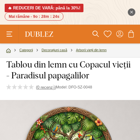
🔥 REDUCERI DE VARĂ: până la 30%!
Mai rămâne -
9o
:
28m
:
23s
Categorii
Decorațiuni casă
Arborii vieții din lemn
Tablou din lemn cu Copacul vieții
- Paradisul papagalilor
(
0 recenzii
)
Model:
DFO-SZ-0048