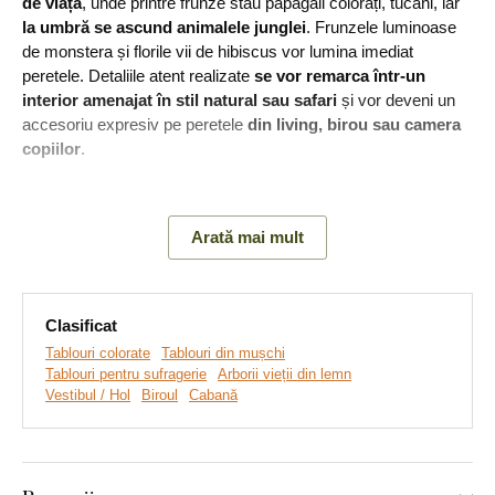
de viață
, unde printre frunze stau papagali colorați, tucani, iar
la umbră se ascund animalele junglei
. Frunzele luminoase
de monstera și florile vii de hibiscus vor lumina imediat
peretele. Detaliile atent realizate
se vor remarca într-un
interior amenajat în stil natural sau safari
și vor deveni un
accesoriu expresiv pe peretele
din living, birou sau camera
copiilor
.
Semnificația tabloului:
Diferitele specii de animale care împart
în liniște același copac simbolizează pacea și capacitatea
Arată mai mult
ființelor diferite de a trăi într-un spațiu comun.
Clasificat
Tablouri colorate
Tablouri din mușchi
Tablouri pentru sufragerie
Arborii vieții din lemn
Vestibul / Hol
Biroul
Cabană