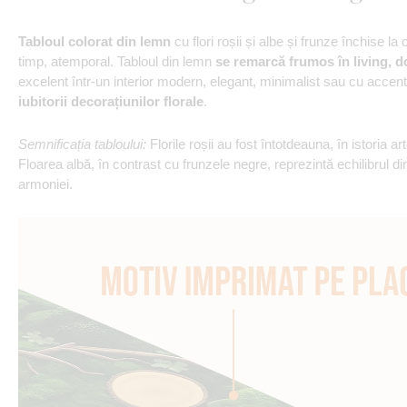
Tabloul colorat din lemn
cu flori roșii și albe și frunze închise l
timp, atemporal. Tabloul din lemn
se remarcă frumos în living, d
excelent într-un interior modern, elegant, minimalist sau cu accen
iubitorii decorațiunilor florale
.
Semnificația tabloului:
Florile roșii au fost întotdeauna, în istoria arte
Floarea albă, în contrast cu frunzele negre, reprezintă echilibrul d
armoniei.