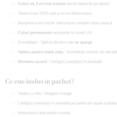
Culori de 3 ori mai intense
decât tablourile pe pânză
Tabloul este 100% plat și nu se deformează
Marginea maro închis înlocuiește complet rama clasică
Culori permanente
rezistente la razele UV
Durabilitate - Tabloul din lemn
nu se sparge
Tablou pentru toată viața
- Durabilitate extrem de ridicat
Montare ușoară
- Cârlig(e) montat(e) în prealabil
Ce este inclus în pachet?
Tablou cu flori - Atingere vintage
Cârlig(e) montat(e) în prealabil pe partea din spate a tablou
Instrucțiuni clare pentru montaj