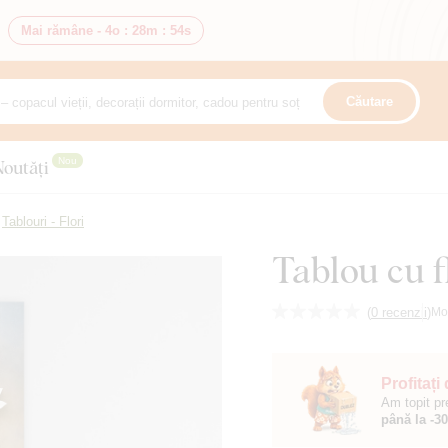
Mai rămâne -
4o
:
28m
:
53s
Căutare
Nou
Noutăți
Tablouri - Flori
Tablou cu f
(
0 recenzii
)
Mo
Profitați
Am topit pr
până la -3