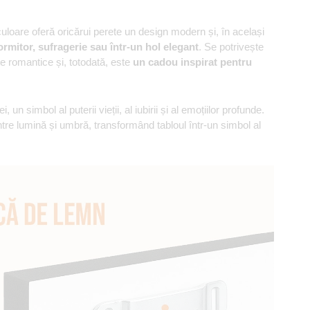
a culoare oferă oricărui perete un design modern și, în același
ormitor, sufragerie sau într-un hol elegant
. Se potrivește
te romantice și, totodată, este
un cadou inspirat pentru
i, un simbol al puterii vieții, al iubirii și al emoțiilor profunde.
intre lumină și umbră, transformând tabloul într-un simbol al