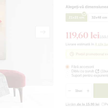
Alegeți-vă dimensiunea
21x31 cm
32x48 cm
119,60 lei
159,5
Livrare estimată în
4 zile l
Prețul promoțional ex
Fără accesorii
Diblu cu șurub
(1bu
Suport pentru expunere
Livrăm
de la 15
,90 lei
Pe