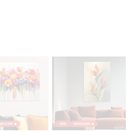
DUCERI 🔥
-25%
REDUCERI 🔥