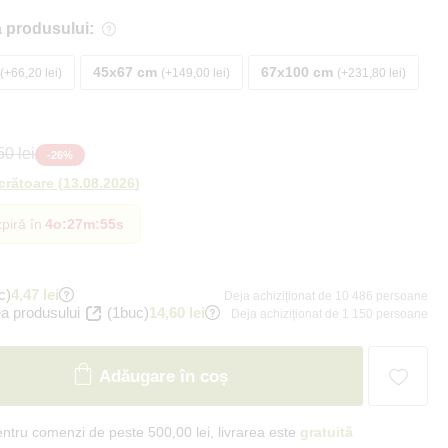
 produsului:
45x67 cm
67x100 cm
+66,20 lei
+149,00 lei
+231,80 lei
0 lei
-
26
%
ucrătoare
(
13.08.2026
)
piră în
4o
:
27m
:
53s
c)
4,47 lei
Deja achiziționat de 10 486 persoane
a produsului
(1buc)
14,60 lei
Deja achiziționat de 1 150 persoane
Adăugare în coș
ntru comenzi de peste 500,00 lei, livrarea este
gratuită