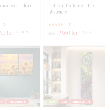
modern - Flori
Tablou din lemn - Flori
abstracte
(
0
)
(
1
)
,60 lei
119
,60 lei
159,50 lei
159,50 lei
de la
5%
REDUCERI 🔥
NOU
-25%
REDUCERI 🔥