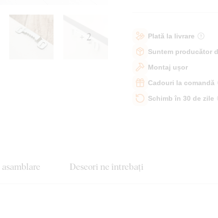
+ 2
Plată la livrare
Suntem producător d
Montaj ușor
Cadouri la comandă
Schimb în 30 de zile
e asamblare
Deseori ne întrebați