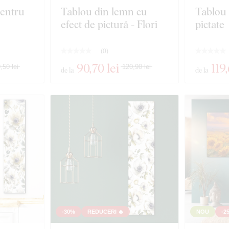
pentru
Tablou din lemn cu
Tablou 
efect de pictură - Flori
pictate
(
0
)
90
,70 lei
119
,50 lei
120,90 lei
de la
de la
-30%
REDUCERI 🔥
NOU
-2