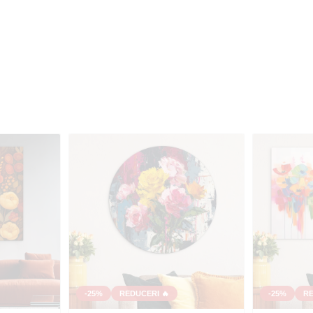
-25%
REDUCERI 🔥
-25%
RE