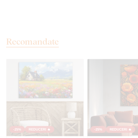
Recomandate
-25%
REDUCERI 🔥
-25%
REDUCERI 🔥