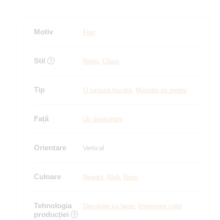
Motiv
Flori
Stil
Retro
,
Clasic
Tip
O singură bucată
,
Montate pe perete
Față
Un dreptunghi
Orientare
Vertical
Culoare
Neagră
,
Albă
,
Roșu
Tehnologia
Decupare cu laser
,
Imprimare color
producției