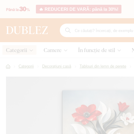
🔥 REDUCERI DE VARĂ: până la 30%!
Categorii
Camere
În funcție de stil
Categorii
Decorațiuni casă
Tablouri din lemn de perete