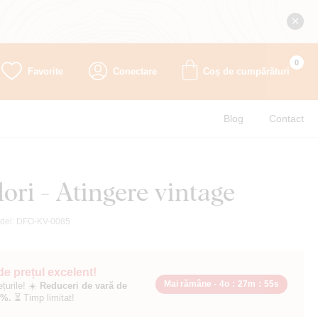
0
Favorite
Conectare
Coș de cumpărături
Blog
Contact
lori - Atingere vintage
del:
DFO-KV-0085
 de prețul excelent!
Mai rămâne -
4o
:
27m
:
53s
ețurile! ☀️
Reduceri de vară de
0%.
⏳ Timp limitat!