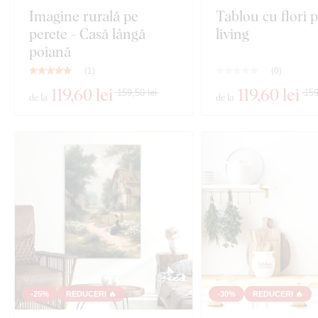
Imagine rurală pe
Tablou cu flori 
perete - Casă lângă
living
poiană
(
1
)
(
0
)
119
,60 lei
119
,60 lei
159,50 lei
159
de la
de la
-25%
REDUCERI 🔥
-30%
REDUCERI 🔥