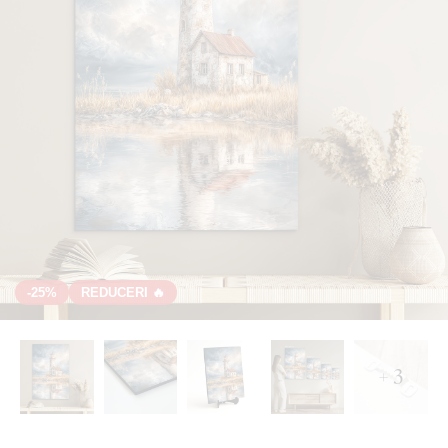
-25%
REDUCERI 🔥
+ 3