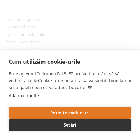
Satisfacție garantată
Livrarea și plata
Condiții de reclamație
Condiții comerciale
Cum să comandați?
Protejarea confidențialității dvs.
Cum utilizăm cookie-urile
Setați cookie-urile
Bine ați venit în lumea DUBLEZ! 🏡 Ne bucurăm să vă
vedem aici. 🍪Cookie-urile ne ajută să vă simțiți bine la noi
și să găsiți ceea ce vă aduce bucurie. 🧡
Află mai multe
Copyright © DUBLEZ 2026 | Toate drepturile rezervate
Permite cookie-uri
Crearea magazinelor online performante de către
RIESENIA
Setări
Acest site este protejat de reCAPTCHA, iar Google aplică
Politica de
confidențialitate
și
Termenii și condițiile
.