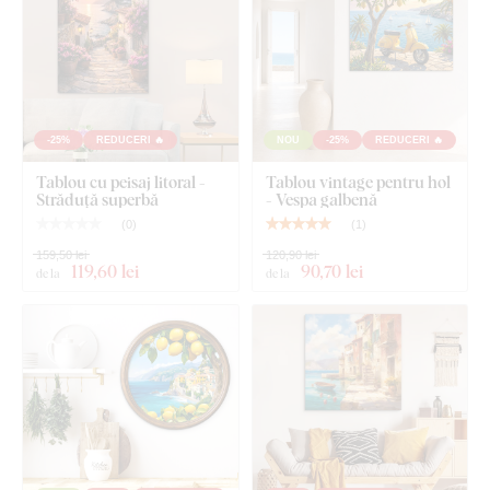
-25%
REDUCERI 🔥
NOU
-25%
REDUCERI 🔥
Tablou cu peisaj litoral -
Tablou vintage pentru hol
Străduță superbă
- Vespa galbenă
(
0
)
(
1
)
159,50 lei
120,90 lei
119
,60 lei
90
,70 lei
de la
de la