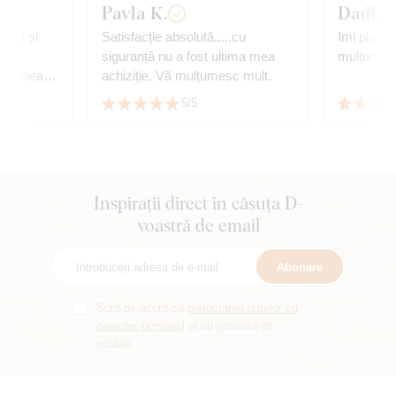
Pavla K.
Dadka
loul și
Satisfacție absolută.....cu
Imi place 
ste
siguranță nu a fost ultima mea
mulțumită 
achiziție. Vă mulțumesc mult.
 de la
5/5
ră. Vă mulțumesc
Inspirații direct în căsuța D-
voastră de email
Abonare
Sunt de acord cu
prelucrarea datelor cu
caracter personal
și cu primirea de
noutăți.