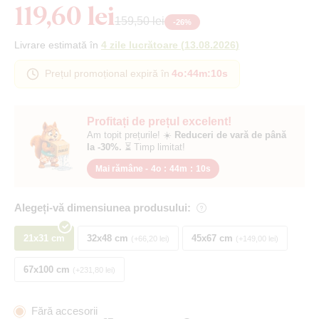
119,60 lei
159,50 lei
-
26
%
Livrare estimată în
4 zile lucrătoare
(
13.08.2026
)
Prețul promoțional expiră în
4o
:
44m
:
9s
Profitați de prețul excelent!
Am topit prețurile! ☀️
Reduceri de vară de până
la -30%.
⏳ Timp limitat!
Mai rămâne -
4o
:
44m
:
9s
Alegeți-vă dimensiunea produsului:
21x31 cm
32x48 cm
45x67 cm
+66,20 lei
+149,00 lei
67x100 cm
+231,80 lei
Fără accesorii