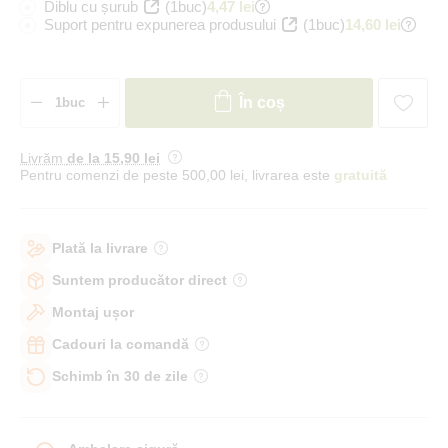
Diblu cu șurub
(1buc)
4,47 lei
Suport pentru expunerea produsului
(1buc)
14,60 lei
În coș
Livrăm
de la 15
,90 lei
Pentru comenzi de peste 500,00 lei, livrarea este
gratuită
Plată la livrare
Suntem producător direct
Montaj ușor
Cadouri la comandă
Schimb în 30 de zile