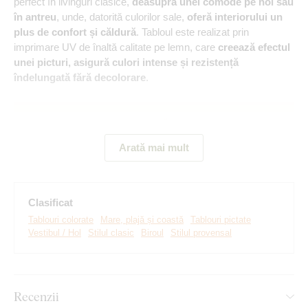
perfect în livinguri clasice,
deasupra unei comode pe hol sau
în antreu
, unde, datorită culorilor sale,
oferă interiorului un
plus de confort și căldură
. Tabloul este realizat prin
imprimare UV de înaltă calitate pe lemn, care
creează efectul
unei picturi, asigură culori intense și rezistență
îndelungată fără decolorare
.
Arată mai mult
Clasificat
Tablouri colorate
Mare, plajă și coastă
Tablouri pictate
Vestibul / Hol
Stilul clasic
Biroul
Stilul provensal
Realizăm tablouri premium, revoluționare din plăci
groase de lemn
pe care imprimăm orice model. Folosim
cea
Recenzii
mai avansată tehnologie și vopsele de calitate superioară
.