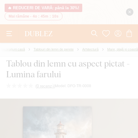
🔥 REDUCERI DE VARĂ: până la 30%!
Mai rămâne -
4o
:
45m
:
9s
Decorațiuni casă
Tablouri din lemn de perete
Arhitectură
Mare, plajă și coastă
Tablou din lemn cu aspect pictat -
Lumina farului
(
0 recenzii
)
Model:
DFO-TR-0008