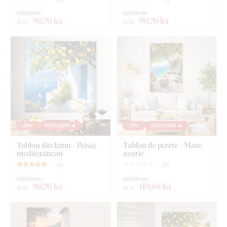
120,90 lei
120,90 lei
90
,70 lei
90
,70 lei
de la
de la
-25%
REDUCERI 🔥
-25%
REDUCERI 🔥
Tablou din lemn - Peisaj
Tablou de perete - Mare
mediteranean
azurie
(
4
)
(
0
)
120,90 lei
159,50 lei
90
,70 lei
119
,60 lei
de la
de la