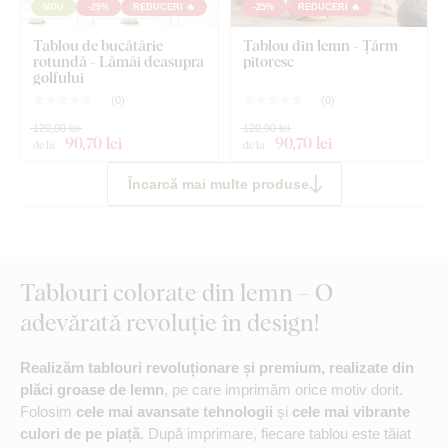
NOU
-25%
REDUCERI 🔥
-25%
REDUCERI 🔥
Tablou de bucătărie
Tablou din lemn - Țărm
rotundă - Lămâi deasupra
pitoresc
golfului
(
0
)
(
0
)
120,90 lei
120,90 lei
90
,70 lei
90
,70 lei
de la
de la
Încarcă mai multe produse
Tablouri colorate din lemn – O
adevărată revoluție în design!
Realizăm tablouri revoluționare și premium, realizate din
plăci groase de lemn
, pe care imprimăm orice motiv dorit.
Folosim
cele mai avansate tehnologii
și
cele mai vibrante
culori de pe piață
. După imprimare, fiecare tablou este tăiat