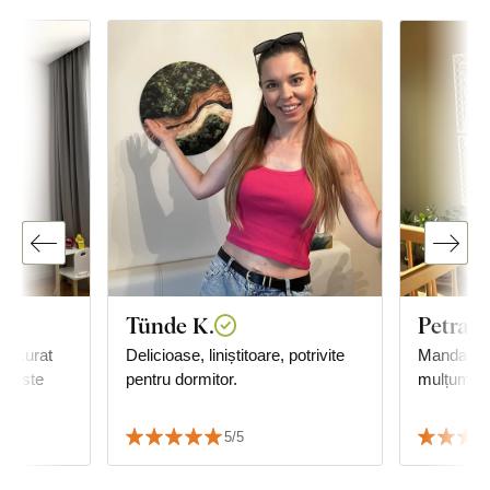
Tünde K.
Petra S
 bucurat
Delicioase, liniștitoare, potrivite
Mandala e
u, este
pentru dormitor.
mulțumim!
5/5