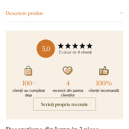
Descriere produs
5,0
Evaluat de
4 clienți
100+
4
100%
clienții au cumpărat
recenzii din partea
clienții recomandă
deja
clienților
Scrieți propria recenzie