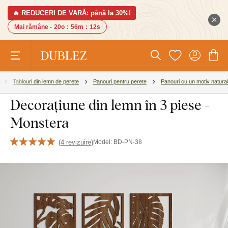
🔥 REDUCERI DE VARĂ: până la 30%!
Mai rămâne -
20o
:
56m
:
11s
Tablouri din lemn de perete
Panouri pentru perete
Panouri cu un motiv natural
Decorațiune din lemn în 3 piese -
Monstera
(
4 revizuire
)
Model:
BD-PN-38