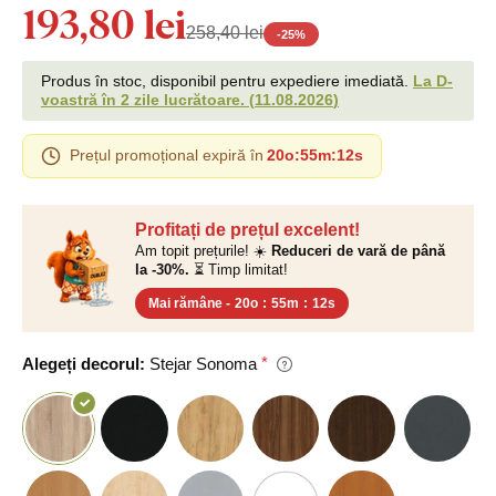
193,80 lei
258,40 lei
-
25
%
Produs în stoc, disponibil pentru expediere imediată.
La D-
voastră în 2 zile lucrătoare.
(
11.08.2026
)
Prețul promoțional expiră în
20o
:
55m
:
11s
Profitați de prețul excelent!
Am topit prețurile! ☀️
Reduceri de vară de până
la -30%.
⏳ Timp limitat!
Mai rămâne -
20o
:
55m
:
11s
Alegeți decorul:
Stejar Sonoma