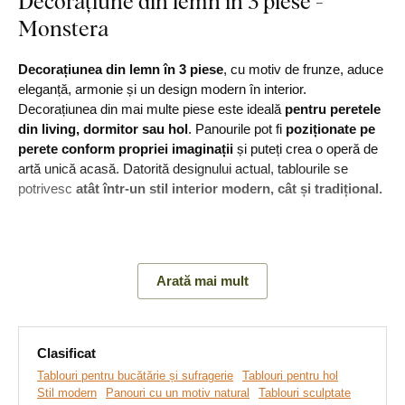
Decorațiune din lemn în 3 piese -
Monstera
Decorațiunea din lemn în 3 piese
, cu motiv de frunze, aduce
eleganță, armonie și un design modern în interior.
Decorațiunea din mai multe piese este ideală
pentru peretele
din living, dormitor sau hol
. Panourile pot fi
poziționate pe
perete conform propriei imaginații
și puteți crea o operă de
artă unică acasă. Datorită designului actual, tablourile se
potrivesc
atât într-un stil interior modern, cât și tradițional.
Principalele avantaje ale produsului:
Arată mai mult
Decorațiune originală sculptată
Fabricat ecologic din lemn
Clasificat
Efect 3D datorită materialului de 3 mm grosime
Tablouri pentru bucătărie și sufragerie
Tablouri pentru hol
Stil modern
Panouri cu un motiv natural
Tablouri sculptate
Disponibil în diverse finisaje