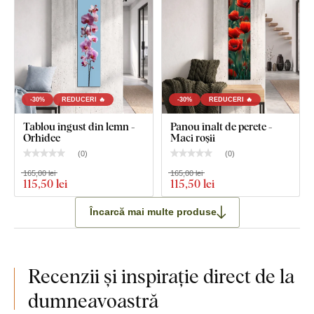
-30%
REDUCERI 🔥
-30%
REDUCERI 🔥
Tablou îngust din lemn -
Panou înalt de perete -
Orhidee
Maci roșii
(
0
)
(
0
)
165,00 lei
165,00 lei
115
,50 lei
115
,50 lei
Încarcă mai multe produse
Recenzii și inspirație direct de la
dumneavoastră