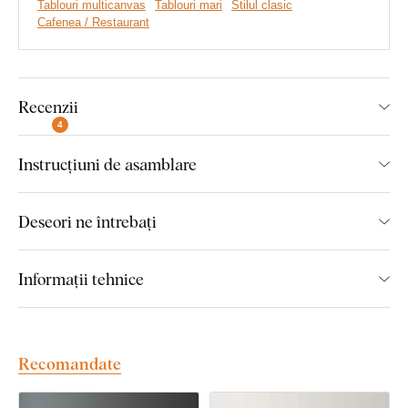
Tablouri multicanvas
Tablouri mari
Stilul clasic
Cafenea / Restaurant
Montare simplă pe perete
Dimensiunile fiecărei piese a produsului:
Recenzii
Pentru varianta de dimensiune 70x47 cm, dimensiunea
4
unei piese a tabloului este de 21x47 cm.
Instrucțiuni de asamblare
Pentru varianta de dimensiune 100x68 cm,
dimensiunea unei piese a tabloului este de 30,5x68 cm.
Deseori ne întrebați
Pentru varianta de dimensiune 150x100 cm,
dimensiunea unei piese a tabloului este de 45x100 cm.
Informații tehnice
Montaj pe care îl poate realiza
oricine:
Recomandate
Montajul produsului este foarte simplu :) Pentru agățarea
produsului recomandăm utilizarea unei benzi din spumă sau a