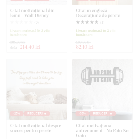
Citat motivațional din
Citat în engleză -
lemn - Walt Disney
Decorațiune de perete
(
0
)
(
1
)
Livrare estimată în 3 zile
Livrare estimată în 3 zile
lucrătoare
lucrătoare
285,90 lei
109,50 lei
214
,40 lei
82
,10 lei
de la
-25%
REDUCERI 🔥
-30%
REDUCERI 🔥
Citat motivațional despre
Citat motivațional
succes pentru perete
antrenament - No Pain No
Gain