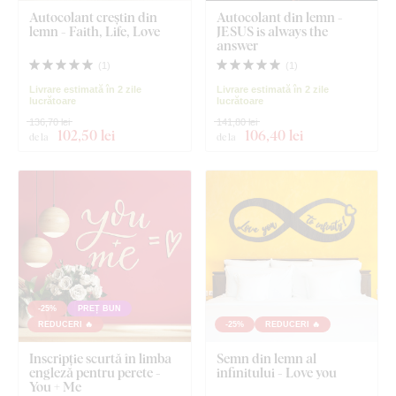
Autocolant creștin din
Autocolant din lemn -
lemn - Faith, Life, Love
JESUS is always the
answer
(
1
)
(
1
)
Livrare estimată în 2 zile
Livrare estimată în 2 zile
lucrătoare
lucrătoare
136,70 lei
141,80 lei
102
,50 lei
106
,40 lei
de la
de la
-25%
PREȚ BUN
REDUCERI 🔥
-25%
REDUCERI 🔥
Inscripție scurtă în limba
Semn din lemn al
engleză pentru perete -
infinitului - Love you
You + Me