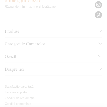
dublez@dublez.ro
Răspundem în maxim o zi lucrătoare
Produse
Categoriile Camerelor
Ocazii
Despre noi
Satisfacție garantată
Livrarea și plata
Condiții de reclamație
Condiții comerciale