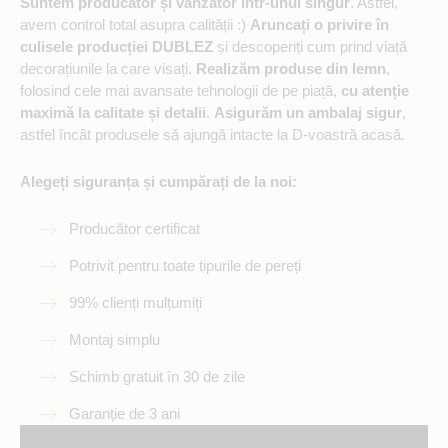
Suntem producător și vânzător într-unul singur
. Astfel,
avem control total asupra calității :)
Aruncați o privire în
culisele producției DUBLEZ
și descoperiți cum prind viață
decorațiunile la care visați.
Realizăm produse din lemn
,
folosind cele mai avansate tehnologii de pe piață,
cu atenție
maximă la calitate și detalii
.
Asigurăm un ambalaj sigur
,
astfel încât produsele să ajungă intacte la D-voastră acasă.
Alegeți siguranța și cumpărați de la noi:
Producător certificat
Potrivit pentru toate tipurile de pereți
99% clienți mulțumiți
Montaj simplu
Schimb gratuit în 30 de zile
Garanție de 3 ani