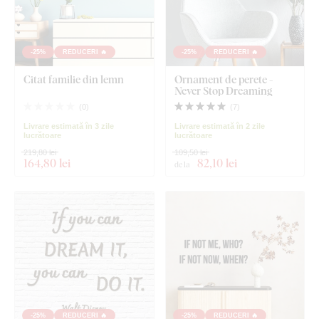
-25%
REDUCERI 🔥
-25%
REDUCERI 🔥
Citat familie din lemn
Ornament de perete -
Never Stop Dreaming
(
0
)
(
7
)
Livrare estimată în 3 zile
Livrare estimată în 2 zile
lucrătoare
lucrătoare
219,80 lei
109,50 lei
164
,80 lei
82
,10 lei
de la
-25%
REDUCERI 🔥
-25%
REDUCERI 🔥