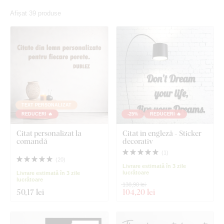
Afișat 39 produse
TEXT PERSONALIZAT
REDUCERI 🔥
-25%
REDUCERI 🔥
Citat personalizat la
Citat în engleză - Sticker
comandă
decorativ
(
1
)
(
20
)
Livrare estimată în 3 zile
lucrătoare
Livrare estimată în 3 zile
lucrătoare
138,90 lei
50
,17 lei
104
,20 lei