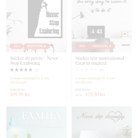
-25%
REDUCERI 🔥
-25%
REDUCERI 🔥
Sticker de perete - Never
Sticker text motivațional -
Stop Exploring
Citat în engleză
(
1
)
(
0
)
Livrare estimată în 2 zile
Livrare estimată în 3 zile
lucrătoare
lucrătoare
146,30 lei
212,40 lei
109
,70 lei
159
,30 lei
de la