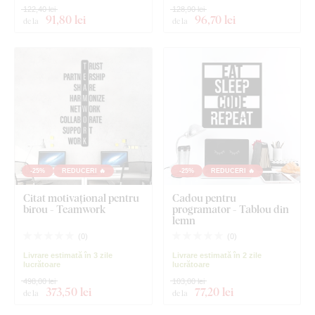
122,40 lei
128,90 lei
91
,80 lei
96
,70 lei
de la
de la
-25%
REDUCERI 🔥
-25%
REDUCERI 🔥
Citat motivațional pentru
Cadou pentru
birou - Teamwork
programator - Tablou din
lemn
(
0
)
(
0
)
Livrare estimată în 3 zile
Livrare estimată în 2 zile
lucrătoare
lucrătoare
498,00 lei
103,00 lei
373
,50 lei
77
,20 lei
de la
de la