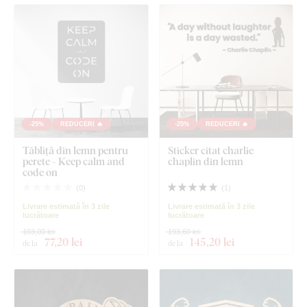
-25%
REDUCERI 🔥
-25%
REDUCERI 🔥
Tăbliță din lemn pentru
Sticker citat charlie
perete - Keep calm and
chaplin din lemn
code on
(
0
)
(
1
)
Livrare estimată în 3 zile
Livrare estimată în 3 zile
lucrătoare
lucrătoare
103,00 lei
193,60 lei
77
,20 lei
145
,20 lei
de la
de la