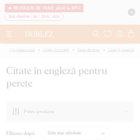
🔥 REDUCERI DE VARĂ: până la 30%!
Mai rămâne -
4o
:
33m
:
42s
i
Decorațiuni casă
Citate și inscripții
Citate din lemn
Citate în engleză
Citate în engleză pentru
perete
Filtru produse
Filtrare după