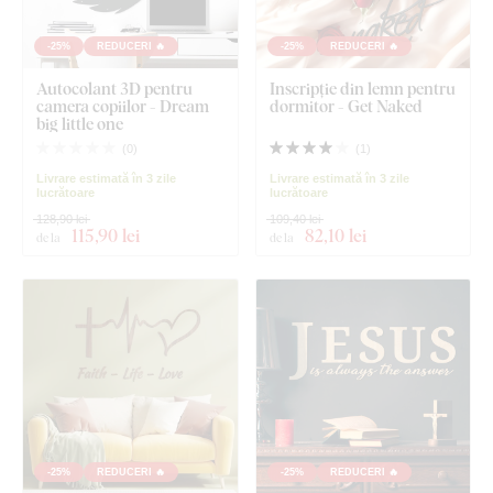
-25%
REDUCERI 🔥
-25%
REDUCERI 🔥
Autocolant 3D pentru
Inscripție din lemn pentru
camera copiilor - Dream
dormitor - Get Naked
big little one
(
0
)
(
1
)
Livrare estimată în 3 zile
Livrare estimată în 3 zile
lucrătoare
lucrătoare
128,90 lei
109,40 lei
115
,90 lei
82
,10 lei
de la
de la
-25%
REDUCERI 🔥
-25%
REDUCERI 🔥