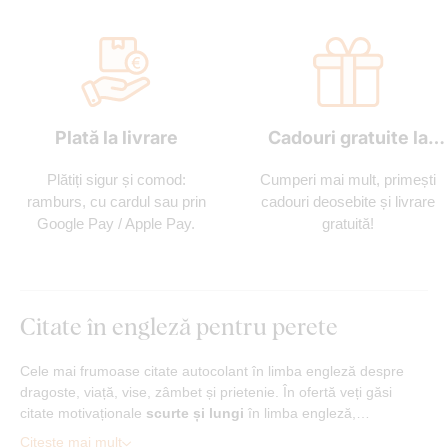
Plată la livrare
Cadouri gratuite la
fiecare comandă
Plătiți sigur și comod:
Cumperi mai mult, primești
ramburs, cu cardul sau prin
cadouri deosebite și livrare
Google Pay / Apple Pay.
gratuită!
Citate în engleză pentru perete
Cele mai frumoase citate autocolant în limba engleză despre
dragoste, viață, vise, zâmbet și prietenie. În ofertă veți găsi
citate motivaționale
scurte și lungi
în limba engleză,…
Citește mai mult