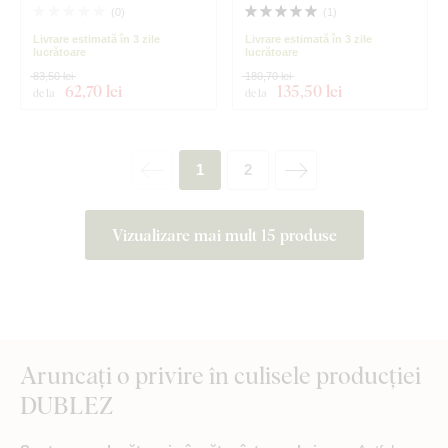
(
0
)
(
1
)
Livrare estimată în 3 zile
Livrare estimată în 3 zile
lucrătoare
lucrătoare
83,50 lei
180,70 lei
62
,70 lei
135
,50 lei
de la
de la
1
2
Vizualizare mai mult 15 produse
Aruncați o privire în culisele producției
DUBLEZ