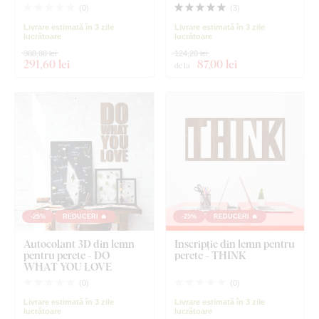
(
0
)
(
3
)
Livrare estimată în 3 zile
Livrare estimată în 3 zile
lucrătoare
lucrătoare
388,80 lei
124,20 lei
291
,60 lei
87
,00 lei
de la
-25%
REDUCERI 🔥
-25%
REDUCERI 🔥
Autocolant 3D din lemn
Inscripție din lemn pentru
pentru perete - DO
perete - THINK
WHAT YOU LOVE
(
0
)
(
0
)
Livrare estimată în 3 zile
Livrare estimată în 3 zile
lucrătoare
lucrătoare