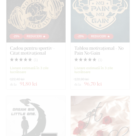
-25%
REDUCERI 🔥
-25%
REDUCERI 🔥
Cadou pentru sportiv -
Tablou motivațional - No
Citat motivațional
Pain No Gain
(
1
)
(
1
)
Livrare estimată în 3 zile
Livrare estimată în 3 zile
lucrătoare
lucrătoare
122,40 lei
128,90 lei
91
,80 lei
96
,70 lei
de la
de la