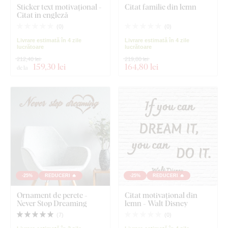
Sticker text motivațional -
Citat familie din lemn
Citat în engleză
(
0
)
(
0
)
Livrare estimată în 4 zile
Livrare estimată în 4 zile
lucrătoare
lucrătoare
212,40 lei
219,80 lei
159
,30 lei
164
,80 lei
de la
-25%
REDUCERI 🔥
-25%
REDUCERI 🔥
Ornament de perete -
Citat motivațional din
Never Stop Dreaming
lemn - Walt Disney
(
7
)
(
0
)