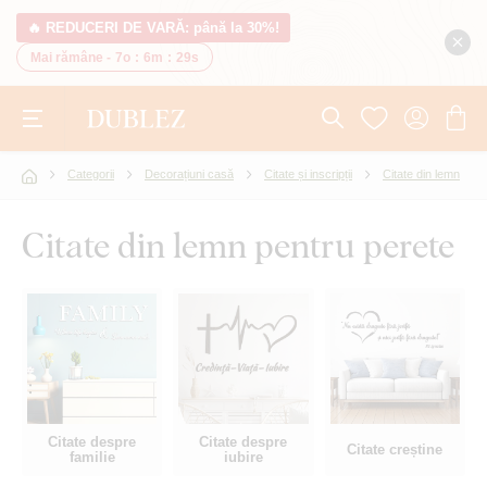
🔥 REDUCERI DE VARĂ: până la 30%!
Mai rămâne -
7o
:
6m
:
28s
Categorii
Decorațiuni casă
Citate și inscripții
Citate din lemn
Citate din lemn pentru perete
Citate despre
Citate despre
Citate creștine
familie
iubire