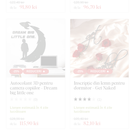
122,40 lei
128,90 lei
91
,80 lei
96
,70 lei
de la
de la
-25%
REDUCERI 🔥
-25%
REDUCERI 🔥
Autocolant 3D pentru
Inscripție din lemn pentru
camera copiilor - Dream
dormitor - Get Naked
big little one
(
0
)
(
1
)
Livrare estimată în 4 zile
Livrare estimată în 4 zile
lucrătoare
lucrătoare
128,90 lei
109,40 lei
115
,90 lei
82
,10 lei
de la
de la