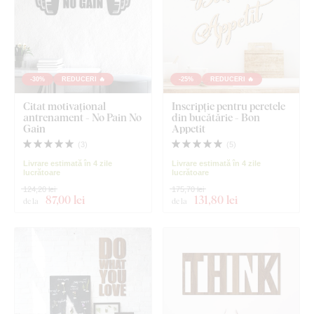
-30%
REDUCERI 🔥
-25%
REDUCERI 🔥
Citat motivațional
Inscripție pentru peretele
antrenament - No Pain No
din bucătărie - Bon
Gain
Appetit
(
3
)
(
5
)
Livrare estimată în 4 zile
Livrare estimată în 4 zile
lucrătoare
lucrătoare
124,20 lei
175,70 lei
87
,00 lei
131
,80 lei
de la
de la