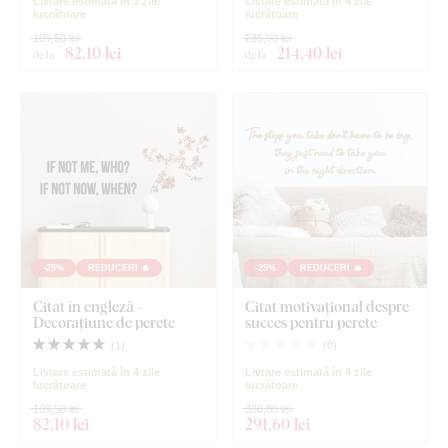
Livrare estimată în 3 zile
Livrare estimată în 4 zile
lucrătoare
lucrătoare
109,50 lei
285,90 lei
82
,10 lei
214
,40 lei
de la
de la
-25%
REDUCERI 🔥
-25%
REDUCERI 🔥
Citat în engleză -
Citat motivațional despre
Decorațiune de perete
succes pentru perete
(
1
)
(
0
)
Livrare estimată în 4 zile
Livrare estimată în 4 zile
lucrătoare
lucrătoare
109,50 lei
388,80 lei
82
,10 lei
291
,60 lei