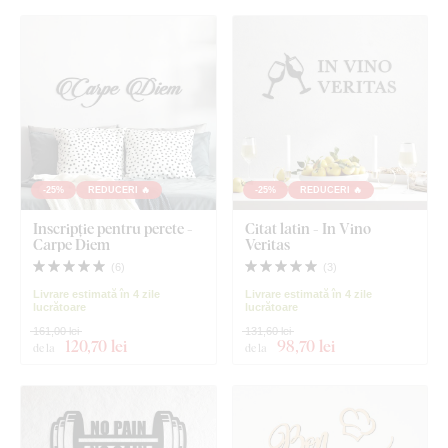
-25%
REDUCERI 🔥
-25%
REDUCERI 🔥
Inscripție pentru perete -
Citat latin - In Vino
Carpe Diem
Veritas
(
6
)
(
3
)
Livrare estimată în 4 zile
Livrare estimată în 4 zile
lucrătoare
lucrătoare
161,00 lei
131,60 lei
120
,70 lei
98
,70 lei
de la
de la