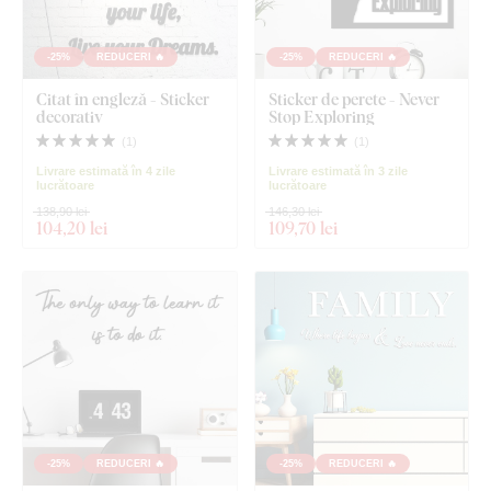
-25%
REDUCERI 🔥
-25%
REDUCERI 🔥
Citat în engleză - Sticker
Sticker de perete - Never
decorativ
Stop Exploring
(
1
)
(
1
)
Livrare estimată în 4 zile
Livrare estimată în 3 zile
lucrătoare
lucrătoare
138,90 lei
146,30 lei
104
,20 lei
109
,70 lei
-25%
REDUCERI 🔥
-25%
REDUCERI 🔥