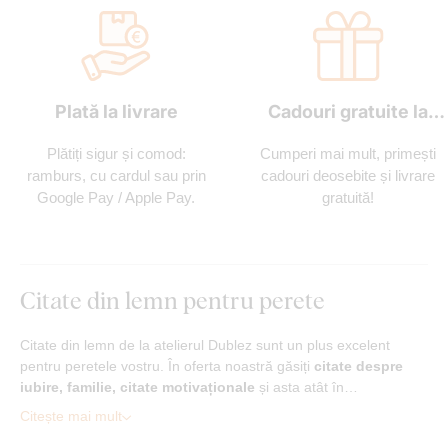
Plată la livrare
Cadouri gratuite la
fiecare comandă
Plătiți sigur și comod:
Cumperi mai mult, primești
ramburs, cu cardul sau prin
cadouri deosebite și livrare
Google Pay / Apple Pay.
gratuită!
Citate din lemn pentru perete
Citate din lemn de la atelierul Dublez sunt un plus excelent
pentru peretele vostru. În oferta noastră găsiți
citate despre
iubire, familie, citate motivaționale
și asta atât în…
Citește mai mult