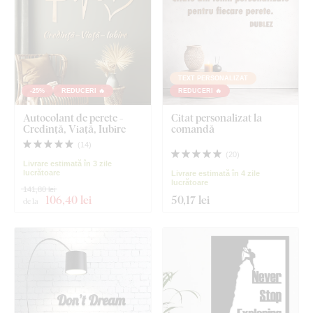
TEXT PERSONALIZAT
-25%
REDUCERI 🔥
REDUCERI 🔥
Autocolant de perete -
Citat personalizat la
Credință, Viață, Iubire
comandă
(
14
)
(
20
)
Livrare estimată în 3 zile
lucrătoare
Livrare estimată în 4 zile
lucrătoare
141,80 lei
106
,40 lei
50
,17 lei
de la