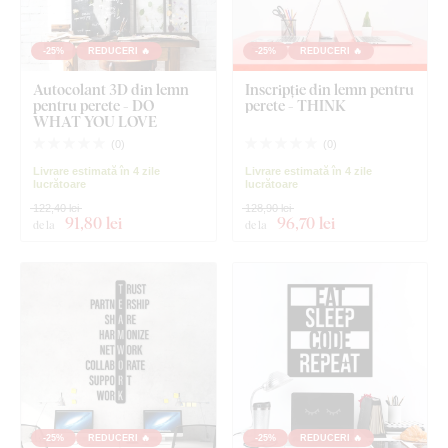
-25%
REDUCERI 🔥
-25%
REDUCERI 🔥
Autocolant 3D din lemn
Inscripție din lemn pentru
pentru perete - DO
perete - THINK
WHAT YOU LOVE
(
0
)
(
0
)
Livrare estimată în 4 zile
Livrare estimată în 4 zile
lucrătoare
lucrătoare
122,40 lei
128,90 lei
91
,80 lei
96
,70 lei
de la
de la
-25%
REDUCERI 🔥
-25%
REDUCERI 🔥