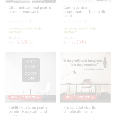
Citat motivațional pentru
Cadou pentru
birou - Teamwork
programator - Tablou din
lemn
(
0
)
(
0
)
Livrare estimată în 4 zile
Livrare estimată în 3 zile
lucrătoare
lucrătoare
498,00 lei
103,00 lei
373
,50 lei
77
,20 lei
de la
de la
-25%
REDUCERI 🔥
-25%
REDUCERI 🔥
Tăbliță din lemn pentru
Sticker citat charlie
perete - Keep calm and
chaplin din lemn
code on