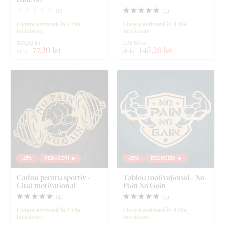
(
0
)
(
1
)
Livrare estimată în 4 zile
Livrare estimată în 4 zile
lucrătoare
lucrătoare
103,00 lei
193,60 lei
77
,20 lei
145
,20 lei
de la
de la
-25%
REDUCERI 🔥
-25%
REDUCERI 🔥
Cadou pentru sportiv -
Tablou motivațional - No
Citat motivațional
Pain No Gain
(
1
)
(
1
)
Livrare estimată în 4 zile
Livrare estimată în 4 zile
lucrătoare
lucrătoare