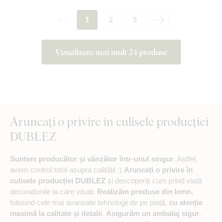
1
2
3
Vizualizare mai mult 24 produse
Aruncați o privire în culisele producției
DUBLEZ
Suntem producător și vânzător într-unul singur
. Astfel,
avem control total asupra calității :)
Aruncați o privire în
culisele producției DUBLEZ
și descoperiți cum prind viață
decorațiunile la care visați.
Realizăm produse din lemn
,
folosind cele mai avansate tehnologii de pe piață,
cu atenție
maximă la calitate și detalii
.
Asigurăm un ambalaj sigur
,