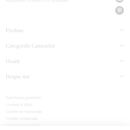
Răspundem în maxim o zi lucrătoare
Produse
Categoriile Camerelor
Ocazii
Despre noi
Satisfacție garantată
Livrarea și plata
Condiții de reclamație
Condiții comerciale
Cum să comandați?