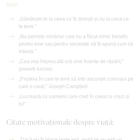
dream
„Gândește-te la ceea ce îți dorești și nu la ceea ce
te temi.”
„Nu permite nimănui care nu a făcut nimic benefic
pentru sine sau pentru societate să îți spună cum să
trăiești.”
„Cea mai întunecată oră vine înainte de răsărit.”
proverb turcesc
„Peștera în care te temi să intri ascunde comoara pe
care o cauți.” Joseph Campbell
„Lucrează cu oamenii care cred în ceea ce crezi și
tu!”
Citate motivaționale despre viață:
„Dacă nu îți place unde ești, mută-te; nu ești un