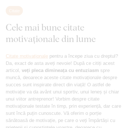
Citate
Cele mai bune citate
motivaționale din lume
Citate motivaționale
pentru a începe ziua cu dreptul?
Da, exact de asta aveți nevoie! După ce citiți acest
articol,
veți pleca dimineața cu entuziasm
spre
muncă, deoarece aceste citate motivaționale despre
succes sunt inspirate direct din viață! O astfel de
motivație va da avânt unui sportiv, unui leneș și chiar
unui viitor antreprenor! Vorbim despre citate
motivaționale testate în timp, prin experiență, dar care
sunt încă puțin cunoscute. Vă oferim o porție
sănătoasă de motivație, pe care o veți împărtăși cu
prietenii și cunoștințele voastre, deoarece cu