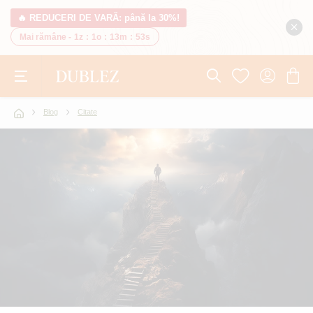
🔥 REDUCERI DE VARĂ: până la 30%!
Mai rămâne -
1z
:
1o
:
13m
:
53s
Blog
Citate