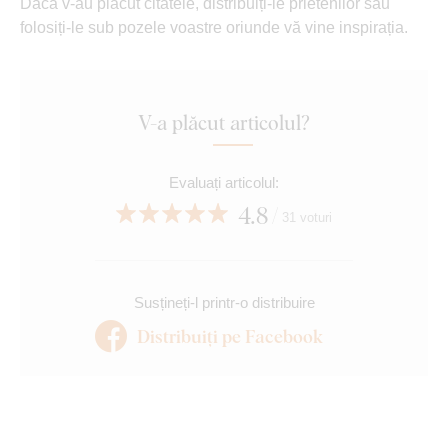
Dacă v-au plăcut citatele, distribuiți-le prietenilor sau
folosiți-le sub pozele voastre oriunde vă vine inspirația.
V-a plăcut articolul?
Evaluați articolul:
4.8
31 voturi
Susțineți-l printr-o distribuire
Distribuiți pe Facebook