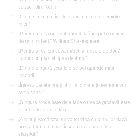
copac.” Jim Rohn
„Chiar și cei mai înalți copaci cresc din semințe
mici.”
„Pentru a urca un deal abrupt, la început e nevoie
de un ritm lent.” William Shakespeare
„Pentru a realiza ceva măreț, ai nevoie de două
lucruri: un plan și lipsa de timp.”
„Dintr-o singură scânteie se pot aprinde mari
incendii.”
„Într-o zi, acele nopți târzii și dimine ți devreme vor
avea sens.”
„Singura modalitate de a face o treabă grozavă este
să iubești ceea ce faci.”
„Amintiți-vă că totul se va termina cu bine. Iar dacă
nu s-a terminat bine, înseamnă că nu e încă
sfârșitul.”