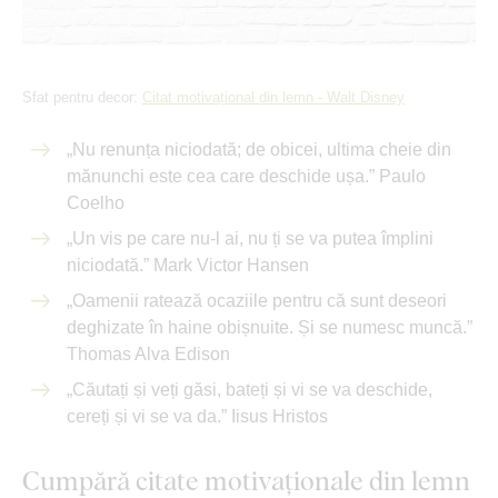
Sfat pentru decor:
Citat motivațional din lemn - Walt Disney
„Nu renunța niciodată; de obicei, ultima cheie din
mănunchi este cea care deschide ușa.” Paulo
Coelho
„Un vis pe care nu-l ai, nu ți se va putea împlini
niciodată.” Mark Victor Hansen
„Oamenii ratează ocaziile pentru că sunt deseori
deghizate în haine obișnuite. Și se numesc muncă.”
Thomas Alva Edison
„Căutați și veți găsi, bateți și vi se va deschide,
cereți și vi se va da.” Iisus Hristos
Cumpără citate motivaționale din lemn