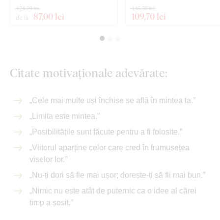
124,20 lei
146,30 lei
87
,00 lei
109
,70 lei
de la
Citate motivaționale adevărate:
„Cele mai multe uși închise se află în mintea ta.”
„Limita este mintea.”
„Posibilitățile sunt făcute pentru a fi folosite.”
„Viitorul aparține celor care cred în frumusețea
viselor lor.”
„Nu-ți dori să fie mai ușor; dorește-ți să fii mai bun.”
„Nimic nu este atât de puternic ca o idee al cărei
timp a sosit.”