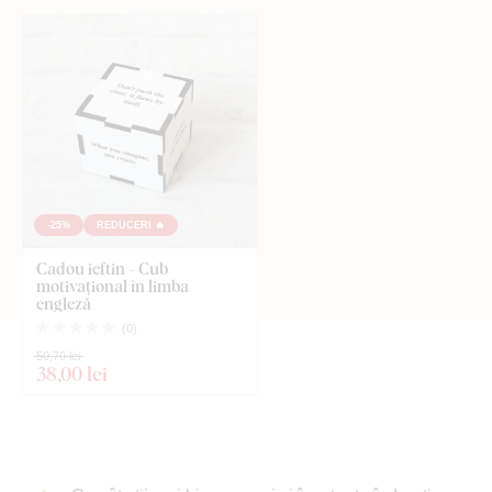
-25%
REDUCERI 🔥
Cadou ieftin - Cub
motivațional în limba
engleză
(
0
)
50,70 lei
38
,00 lei