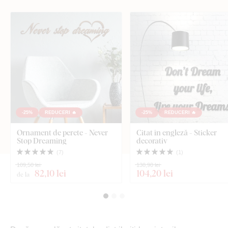
-25%
REDUCERI 🔥
-25%
REDUCERI 🔥
Ornament de perete - Never
Citat în engleză - Sticker
Stop Dreaming
decorativ
(
7
)
(
1
)
109,50 lei
138,90 lei
82
,10 lei
104
,20 lei
de la