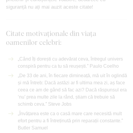
siguranță nu ați mai auzit aceste citate!
Citate motivaționale din viața
oamenilor celebri:
„Când îți dorești cu adevărat ceva, întregul univers
conspiră pentru ca tu să reușești.” Paulo Coelho
„De 33 de ani, în fiecare dimineață, mă uit în oglindă
și mă întreb: Dacă astăzi ar fi ultima mea zi, aș face
ceea ce am de gând să fac azi? Dacă răspunsul era
‘nu’ prea multe zile la rând, știam că trebuie să
schimb ceva.” Steve Jobs
„Învățarea este ca o casă mare care necesită mult
efort pentru a fi întreținută prin reparații constante.”
Butler Samuel