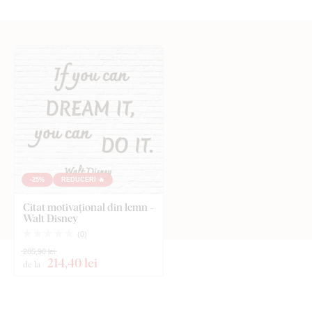
-25%
REDUCERI 🔥
Citat motivațional din lemn -
Walt Disney
(
0
)
285,90 lei
214
,40 lei
de la