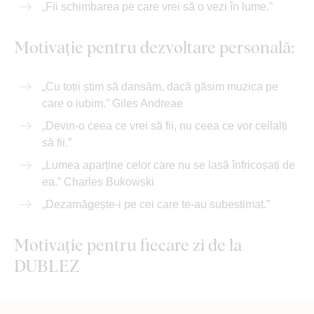
„Fii schimbarea pe care vrei să o vezi în lume.”
Motivație pentru dezvoltare personală:
„Cu toții știm să dansăm, dacă găsim muzica pe
care o iubim.” Giles Andreae
„Devin-o ceea ce vrei să fii, nu ceea ce vor ceilalți
să fii.”
„Lumea aparține celor care nu se lasă înfricoșați de
ea.” Charles Bukowski
„Dezamăgește-i pe cei care te-au subestimat.”
Motivație pentru fiecare zi de la
DUBLEZ