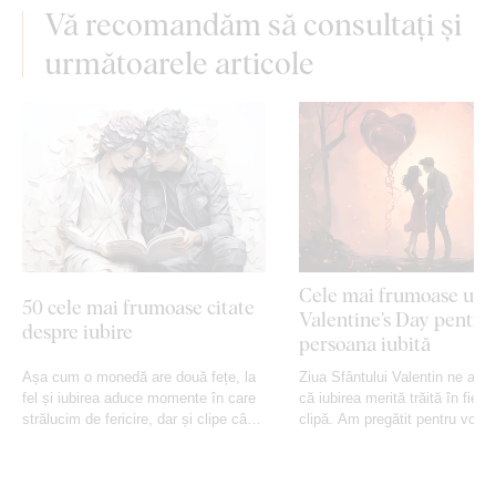
Vă recomandăm să consultați și
următoarele articole
Cele mai frumoase urăr
50 cele mai frumoase citate
Valentine’s Day pentru
despre iubire
persoana iubită
Așa cum o monedă are două fețe, la
Ziua Sfântului Valentin ne ami
fel și iubirea aduce momente în care
că iubirea merită trăită în fieca
strălucim de fericire, dar și clipe când
clipă. Am pregătit pentru voi c
trăim tristețea în singurătate. S-au
frumoase declarații...
scris deja multe citate despre iubire,
dar...