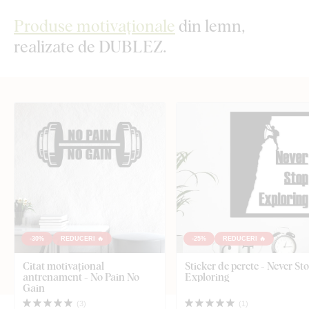
Produse motivaționale
din lemn,
realizate de DUBLEZ.
-30%
REDUCERI 🔥
-25%
REDUCERI 🔥
Citat motivațional
Sticker de perete - Never St
antrenament - No Pain No
Exploring
Gain
(
3
)
(
1
)