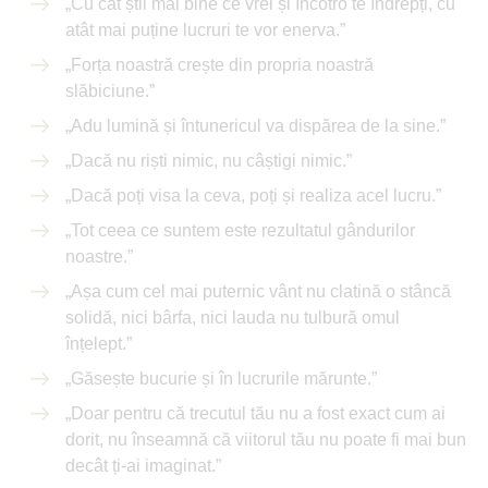
„Cu cât știi mai bine ce vrei și încotro te îndrepți, cu
atât mai puține lucruri te vor enerva.”
„Forța noastră crește din propria noastră
slăbiciune.”
„Adu lumină și întunericul va dispărea de la sine.”
„Dacă nu riști nimic, nu câștigi nimic.”
„Dacă poți visa la ceva, poți și realiza acel lucru.”
„Tot ceea ce suntem este rezultatul gândurilor
noastre.”
„Așa cum cel mai puternic vânt nu clatină o stâncă
solidă, nici bârfa, nici lauda nu tulbură omul
înțelept.”
„Găsește bucurie și în lucrurile mărunte.”
„Doar pentru că trecutul tău nu a fost exact cum ai
dorit, nu înseamnă că viitorul tău nu poate fi mai bun
decât ți-ai imaginat.”