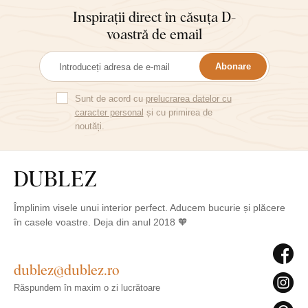
Inspirații direct în căsuța D-
voastră de email
Abonare
Sunt de acord cu
prelucrarea datelor cu
caracter personal
și cu primirea de
noutăți.
Împlinim visele unui interior perfect. Aducem bucurie și plăcere
în casele voastre. Deja din anul 2018 🧡
dublez@dublez.ro
Răspundem în maxim o zi lucrătoare