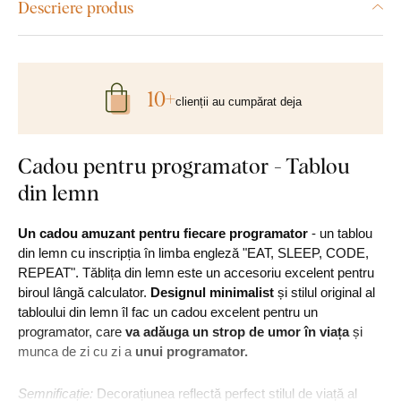
Descriere produs
10+
clienții au cumpărat deja
Cadou pentru programator - Tablou
din lemn
Un cadou amuzant pentru fiecare programator
- un tablou
din lemn cu inscripția în limba engleză "EAT, SLEEP, CODE,
REPEAT". Tăblița din lemn este un accesoriu excelent pentru
biroul lângă calculator.
Designul minimalist
și stilul original al
tabloului din lemn îl fac un cadou excelent pentru un
programator, care
va adăuga un strop de umor în
viața
și
munca de zi cu zi a
unui programator.
Semnificație:
Decorațiunea reflectă perfect stilul de viață al