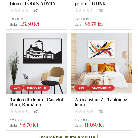
birou - LOGIN ADMIN
perete - THINK
(
0
)
(
0
)
183,40 lei
128,90 lei
137
,50 lei
96
,70 lei
de la
de la
-25%
REDUCERI 🔥
-25%
REDUCERI 🔥
Tablou din lemn - Castelul
Artă abstractă - Tablou pe
Bran, România
lemn
(
0
)
(
0
)
128,90 lei
159,50 lei
96
,70 lei
119
,60 lei
de la
de la
Încarcă mai multe produse