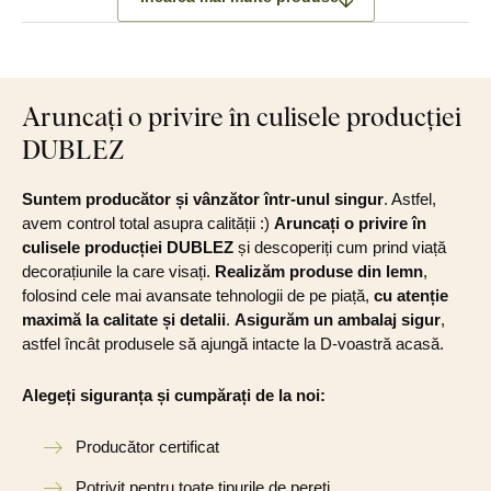
Aruncați o privire în culisele producției
DUBLEZ
Suntem producător și vânzător într-unul singur
. Astfel,
avem control total asupra calității :)
Aruncați o privire în
culisele producției DUBLEZ
și descoperiți cum prind viață
decorațiunile la care visați.
Realizăm produse din lemn
,
folosind cele mai avansate tehnologii de pe piață,
cu atenție
maximă la calitate și detalii
.
Asigurăm un ambalaj sigur
,
astfel încât produsele să ajungă intacte la D-voastră acasă.
Alegeți siguranța și cumpărați de la noi:
Producător certificat
Potrivit pentru toate tipurile de pereți