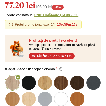
77,20 lei
103,00 lei
-
26
%
Livrare estimată în
4 zile lucrătoare
(
13.08.2026
)
Prețul promoțional expiră în
13o
:
59m
:
12s
Profitați de prețul excelent!
Am topit prețurile! ☀️
Reduceri de vară de până
la -30%.
⏳ Timp limitat!
Mai rămâne -
13o
:
59m
:
12s
Alegeți decorul:
Stejar Sonoma