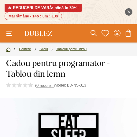
🔥 REDUCERI DE VARĂ: până la 30%!
Mai rămâne -
14o
:
0m
:
12s
Camere
Biroul
Tablouri pentru birou
Cadou pentru programator -
Tablou din lemn
(
0 recenzii
)
Model:
BD-NS-313