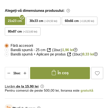
Alegeți-vă dimensiunea produsului:
21x23 cm
30x33 cm
60x66 cm
+24,50 lei
+116,80 lei
80x87 cm
+213,60 lei
Fără accesorii
Bandă spumă - 25 cm
(1buc)
1,96 lei
Bandă spumă + Aplicare pe produs
(1buc)
9,33 lei
În coș
Livrăm
de la 15
,90 lei
Pentru comenzi de peste 500,00 lei, livrarea este
gratuită