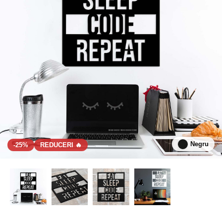
Negru
-25%
REDUCERI 🔥