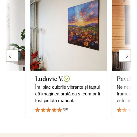
Ludovic V.
Pavel 
gine
Îmi plac culorile vibrante și faptul
Ne ne plac
că imaginea arată ca și cum ar fi
frumos rea
fost pictată manual.
este absol
Apreciem
5/5
de livrare 