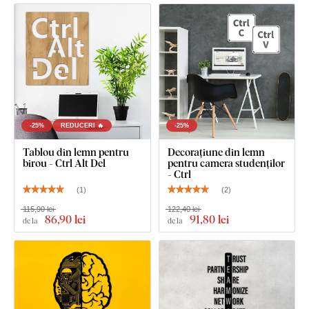
zile
Produsul este tăiat cu
tehnologie laser
din placă de
HDF -
placă din fibre de lemn cu densitate mare
, care se obține
prin presarea fibrelor de lemn și a rășinii sub presiune.
Materialul este
solid
(grosime 3 mm),
stabil ca formă și cu
suprafață netedă
. Datorită rezistenței, putem tăia și
detalii
fine și subțiri
.
-25%
REDUCERI 🔥
-25%
Tablou din lemn pentru
Decorațiune din lemn
birou - Ctrl Alt Del
pentru camera studenților
- Ctrl
(
1
)
(
2
)
115,90 lei
122,40 lei
86
,90 lei
91
,80 lei
de la
de la
Puteți alege dintre
12 decorațiuni
cu lac semi-mat, care