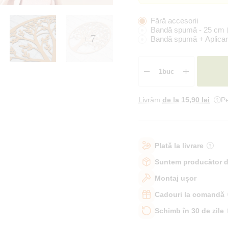
Fără accesorii
Bandă spumă - 25 cm
+ 7
Bandă spumă + Aplicar
Livrăm
de la 15
,90 lei
Pe
Plată la livrare
Suntem producător d
Montaj ușor
Cadouri la comandă
Schimb în 30 de zile