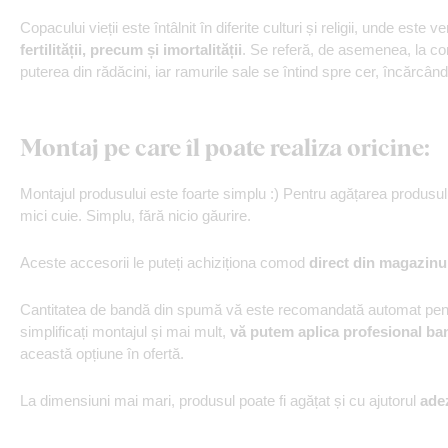
Copacului vieții este întâlnit în diferite culturi și religii, unde este 
fertilității, precum și imortalității
. Se referă, de asemenea, la con
puterea din rădăcini, iar ramurile sale se întind spre cer, încărcâ
Montaj pe care îl poate realiza oricine:
Montajul produsului este foarte simplu :) Pentru agățarea produs
mici cuie. Simplu, fără nicio găurire.
Aceste accesorii le puteți achiziționa comod
direct din magazinu
Cantitatea de bandă din spumă vă este recomandată automat pentr
simplificați montajul și mai mult,
vă putem aplica profesional ba
această opțiune în ofertă.
La dimensiuni mai mari, produsul poate fi agățat și cu ajutorul
ade