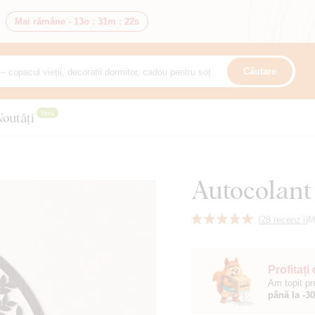
Mai rămâne -
13o
:
31m
:
21s
Căutare
Nou
Noutăți
Autocolant 
(
28 recenzii
)
M
Profitați
Am topit pr
până la -3