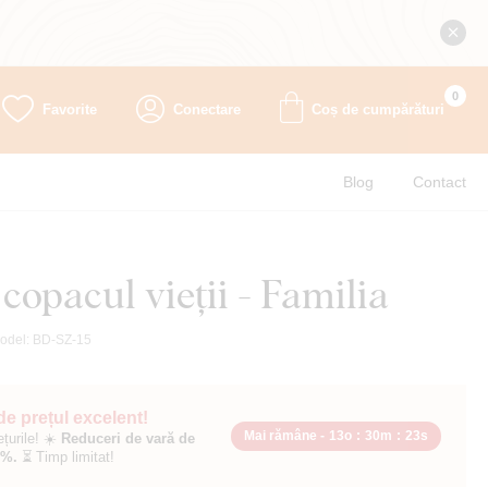
0
Favorite
Conectare
Coș de cumpărături
Blog
Contact
copacul vieții - Familia
odel:
BD-SZ-15
 de prețul excelent!
Mai rămâne -
13o
:
30m
:
21s
ețurile! ☀️
Reduceri de vară de
0%.
⏳ Timp limitat!