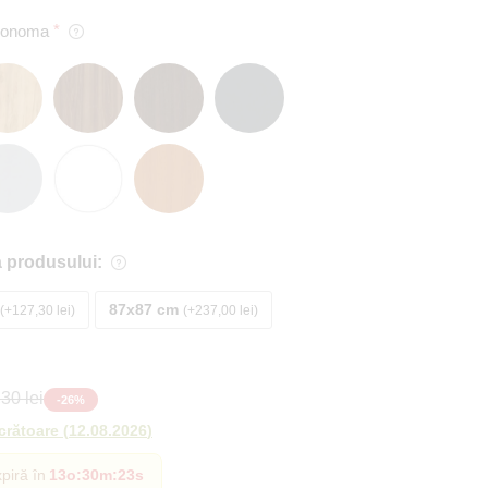
 Sonoma
 produsului:
87x87 cm
+127,30 lei
+237,00 lei
30 lei
-
26
%
ucrătoare
(
12.08.2026
)
piră în
13o
:
30m
:
21s