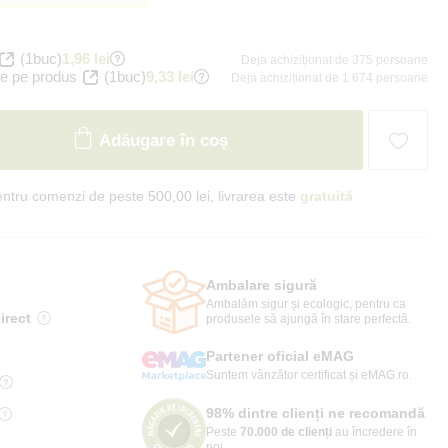
(1buc)
1,96 lei
Deja achiziționat de 375 persoane
e pe produs
(1buc)
9,33 lei
Deja achiziționat de 1 674 persoane
Adăugare în coș
ntru comenzi de peste 500,00 lei, livrarea este
gratuită
Ambalare sigură
Ambalăm sigur și ecologic, pentru ca
irect
produsele să ajungă în stare perfectă.
Partener oficial eMAG
Suntem vânzător certificat și eMAG.ro.
98% dintre clienți ne recomandă
Peste
70.000 de clienți
au încredere în
noi.