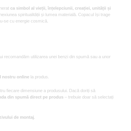
venerat
ca simbol al vieții, înțelepciunii, creației, unității și
exiunea spiritualității și lumea materială. Copacul își trage
ndu-se cu energie cosmică.
ului recomandăm utilizarea unei benzi din spumă sau a unor
l nostru online
la produs.
u fiecare dimensiune a produsului. Dacă doriți să
nda din spumă direct pe produs
– trebuie doar să selectați
zivului de montaj
.