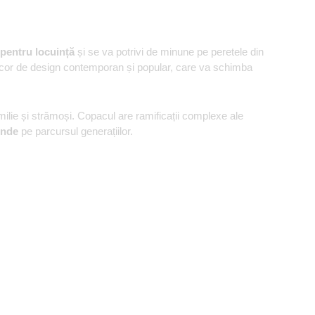
pentru locuință
și se va potrivi de minune pe peretele din
ll decor de design contemporan și popular, care va schimba
amilie și strămoși. Copacul are ramificații complexe ale
inde
pe parcursul generațiilor.