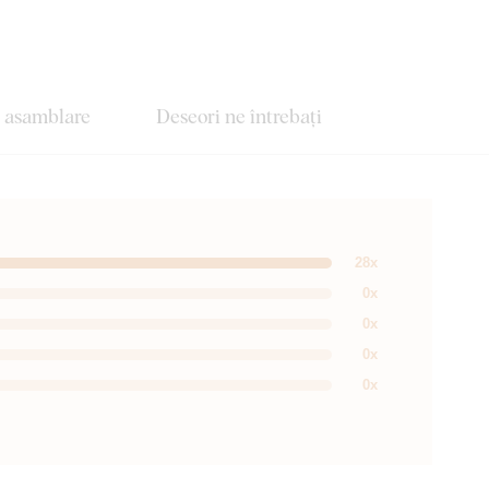
e asamblare
Deseori ne întrebați
28x
0x
0x
0x
0x