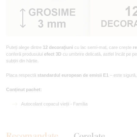
Puteți alege dintre
12 decorațiuni
cu lac semi-mat, care crește
re
conferă produsului
efect 3D
cu umbrire delicată, astfel încât pe p
subțiri din hârtie.
Placa respectă
standardul european de emisii E1
– este sigură
Conținut pachet:
Autocolant copacul vieții - Familia
Recomandate
Corelate