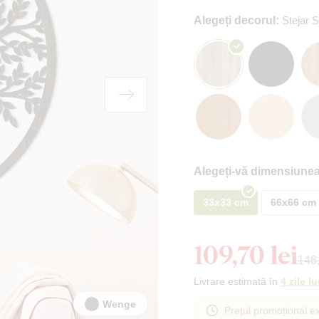
Alegeți decorul:
Stejar
Alegeți-vă dimensiunea
33x33 cm
66x66 cm
109,70 lei
146,
Livrare estimată în
4 zile l
Wenge
Prețul promoțional ex