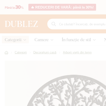
🔥 REDUCERI DE VARĂ: până la 30%!
Categorii
Camere
În funcție de stil
Categorii
Decorațiuni casă
Arborii vieții din lemn