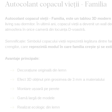
Autocolant copacul vieții - Familia
Autocolant copacul vieții - Familia,
este un tablou 3D modern 
living sau dormitor. În ultimii ani, copacul vieții a devenit un wa
atmosfera în orice cameră din locuința D-voastră.
Semnificație:
Simbolul copacului vieții reprezintă legătura dintre f
crengilor, care
reprezintă modul în care familia crește și se ext
Avantaje principale:
Decorațiune originală din lemn
Efect 3D obținut prin grosimea de 3 mm a materialului
Montare ușoară pe perete
Gamă largă de modele
Realizat ecologic din lemn