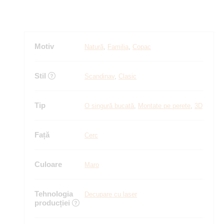
Motiv
Natură
,
Familia
,
Copac
Stil
Scandinav
,
Clasic
Tip
O singură bucată
,
Montate pe perete
,
3D
Față
Cerc
Culoare
Maro
Tehnologia
Decupare cu laser
producției