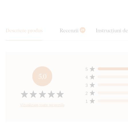
Descriere produs
Recenzii
Instrucțiuni d
28
5
5,0
4
3
2
1
Vizualizare toate recenziile