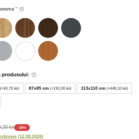
 Sonoma
 produsului:
87x85 cm
113x110 cm
+93,70 lei
+193,30 lei
+448,10 lei
,20 lei
-
26
%
ucrătoare
(
12.08.2026
)