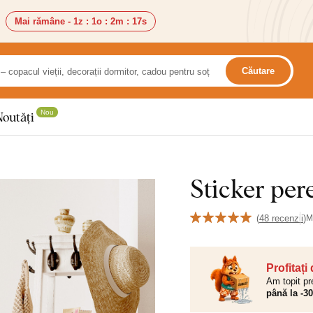
Mai rămâne -
1z
:
1o
:
2m
:
16s
Căutare
Nou
Noutăți
Sticker per
(
48 recenzii
)
M
Profitați
Am topit pr
până la -3