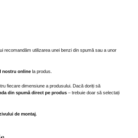
ului recomandăm utilizarea unei benzi din spumă sau a unor
l nostru online
la produs.
u fiecare dimensiune a produsului. Dacă doriți să
nda din spumă direct pe produs
– trebuie doar să selectați
zivului de montaj
.
le