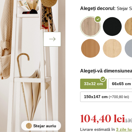
Alegeți decorul:
Stejar
Alegeți-vă dimensiunea
33x32 cm
66x65 cm
150x147 cm
+700,80 lei
104,40 lei
139
Stejar auriu
Livrare estimată în
3 zile l