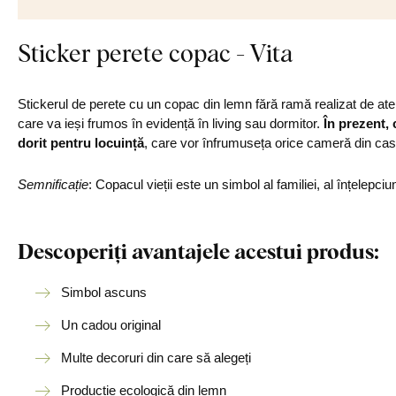
Sticker perete copac - Vita
Stickerul de perete cu un copac din lemn fără ramă realizat de a
care va ieși frumos în evidență în living sau dormitor.
În prezent, 
dorit pentru locuință
, care vor înfrumuseța orice cameră din ca
Semnificație
: Copacul vieții este un simbol al familiei, al înțelepciunii
Descoperiți avantajele acestui produs:
Simbol ascuns
Un cadou original
Multe decoruri din care să alegeți
Producție ecologică din lemn