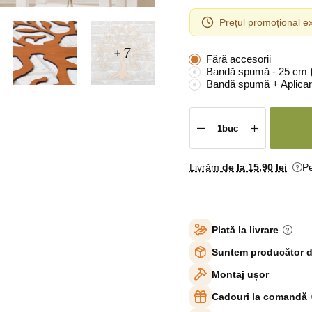
Prețul promoțional ex
+ 7
Fără accesorii
Bandă spumă - 25 cm
Bandă spumă + Aplicar
Livrăm
de la 15
,90 lei
Pe
Plată la livrare
Suntem producător d
Montaj ușor
Cadouri la comandă