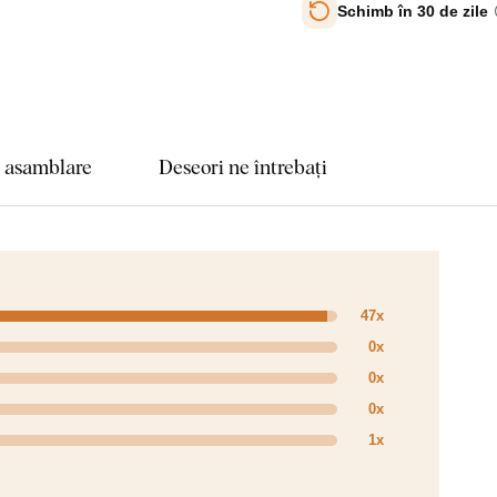
Schimb în 30 de zile
e asamblare
Deseori ne întrebați
47x
0x
0x
0x
1x