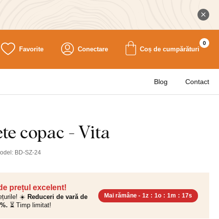
0
Favorite
Conectare
Coș de cumpărături
Blog
Contact
ete copac - Vita
odel:
BD-SZ-24
 de prețul excelent!
Mai rămâne -
1z
:
1o
:
1m
:
16s
ețurile! ☀️
Reduceri de vară de
0%.
⏳ Timp limitat!