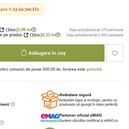
piră în
1z
:
1o
:
1m
:
16s
(1buc)
1,96 lei
Deja achiziționat de 375 persoane
e pe produs
(1buc)
9,33 lei
Deja achiziționat de 1 683 persoane
Adăugare în coș
ntru comenzi de peste 500,00 lei, livrarea este
gratuită
Ambalare sigură
Ambalăm sigur și ecologic, pentru ca
irect
produsele să ajungă în stare perfectă.
Partener oficial eMAG
Suntem vânzător certificat și eMAG.ro.