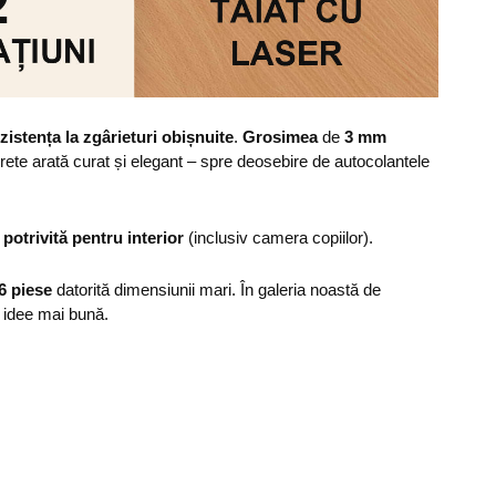
zistența la zgârieturi obișnuite
.
Grosimea
de
3 mm
erete arată curat și elegant – spre deosebire de autocolantele
,
potrivită pentru interior
(inclusiv camera copiilor).
 6 piese
datorită dimensiunii mari. În galeria noastă de
o idee mai bună.