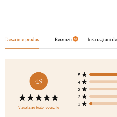
Descriere produs
Recenzii
Instrucțiuni d
48
5
4,9
4
3
2
1
Vizualizare toate recenziile