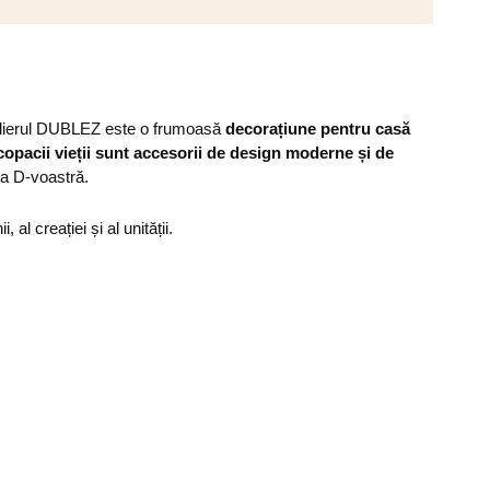
telierul DUBLEZ este o frumoasă
decorațiune pentru casă
copacii vieții sunt accesorii de design moderne și de
sa D-voastră.
, al creației și al unității.