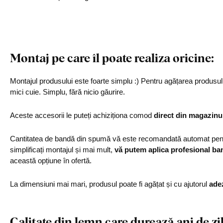
Montaj pe care îl poate realiza oricine:
Montajul produsului este foarte simplu :) Pentru agățarea produs
mici cuie. Simplu, fără nicio găurire.
Aceste accesorii le puteți achiziționa comod
direct din magazinu
Cantitatea de bandă din spumă vă este recomandată automat pentr
simplificați montajul și mai mult,
vă putem aplica profesional ba
această opțiune în ofertă.
La dimensiuni mai mari, produsul poate fi agățat și cu ajutorul
ade
Calitate din lemn care durează ani de zi