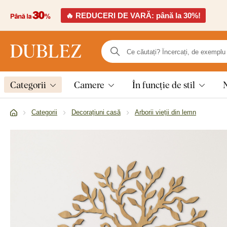
🔥 REDUCERI DE VARĂ: până la 30%!
Categorii
Camere
În funcție de stil
Categorii
Decorațiuni casă
Arborii vieții din lemn