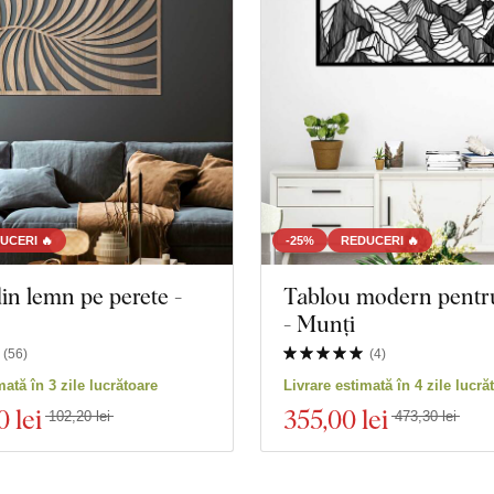
UCERI 🔥
-25%
REDUCERI 🔥
in lemn pe perete -
Tablou modern pentr
- Munți
(
56
)
(
4
)
mată în 3 zile lucrătoare
Livrare estimată în 4 zile lucră
0 lei
355
,00 lei
102,20 lei
473,30 lei