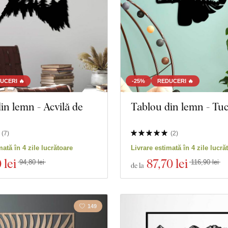
UCERI 🔥
-25%
REDUCERI 🔥
in lemn - Acvilă de
Tablou din lemn - Tu
(
7
)
(
2
)
mată în 4 zile lucrătoare
Livrare estimată în 4 zile lucră
 lei
87
,70 lei
94,80 lei
116,90 lei
de la
149