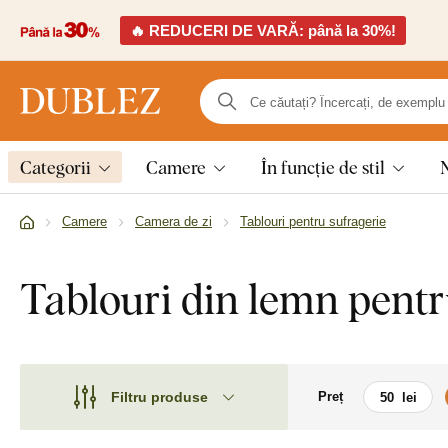
🔥 REDUCERI DE VARĂ: până la 30%!
Categorii
Camere
În funcție de stil
Camere
Camera de zi
Tablouri pentru sufragerie
Tablouri din lemn pentru
Filtru produse
Preț
Motiv
Motiv