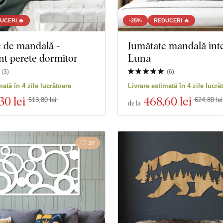
UCERI 🔥
-25%
REDUCERI 🔥
 de mandală -
Jumătate mandală inte
t perete dormitor
Luna
(
3
)
(
6
)
mată în 4 zile lucrătoare
Livrare estimată în 4 zile lucră
30 lei
468
,60 lei
513,80 lei
624,80 lei
de la
37