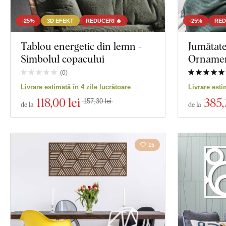
-25%
3D EFEKT
REDUCERI 🔥
-25%
RED
Tablou energetic din lemn -
Jumătate
Simbolul copacului
Ornamen
(
0
)
Livrare estimată în 4 zile lucrătoare
Livrare esti
118
,00 lei
385
,
157,30 lei
de la
de la
15