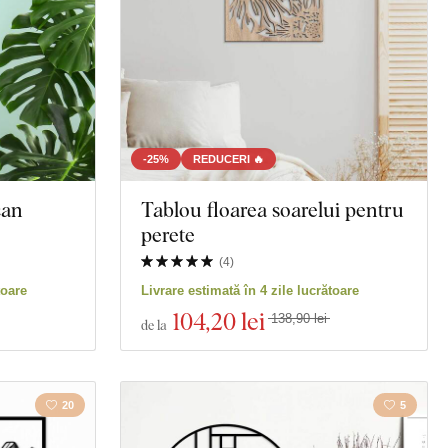
-25%
REDUCERI 🔥
can
Tablou floarea soarelui pentru
perete
(
4
)
toare
Livrare estimată în 4 zile lucrătoare
104
,20 lei
138,90 lei
de la
20
5