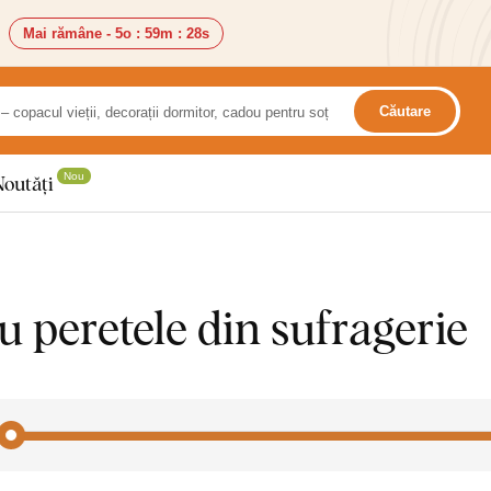
Mai rămâne -
5o
:
59m
:
26s
Căutare
Nou
Noutăți
 peretele din sufragerie