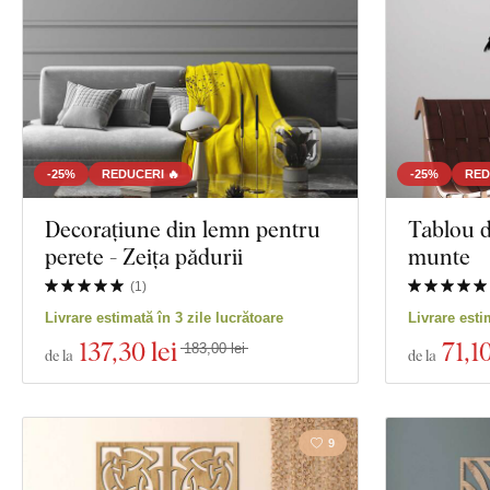
-25%
REDUCERI 🔥
-25%
RED
Decorațiune din lemn pentru
Tablou d
perete - Zeița pădurii
munte
(
1
)
Livrare estimată în 3 zile lucrătoare
Livrare esti
137
,30 lei
71
,10
183,00 lei
de la
de la
9