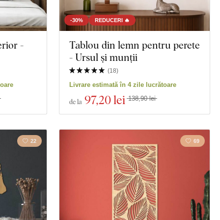
-30%
REDUCERI 🔥
rior -
Tablou din lemn pentru perete
- Ursul și munții
(
18
)
toare
Livrare estimată în 4 zile lucrătoare
97
,20 lei
138,90 lei
de la
22
69