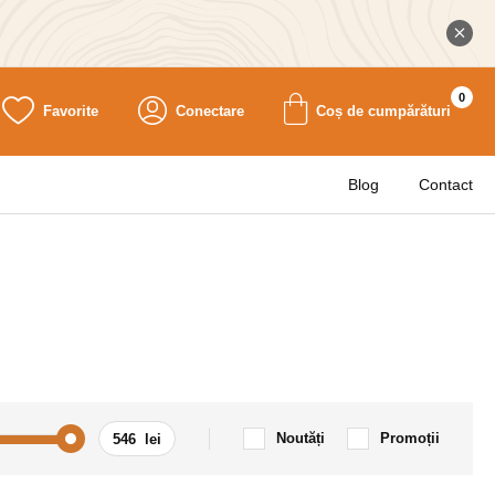
0
Favorite
Conectare
Coș de cumpărături
Blog
Contact
Noutăți
Promoții