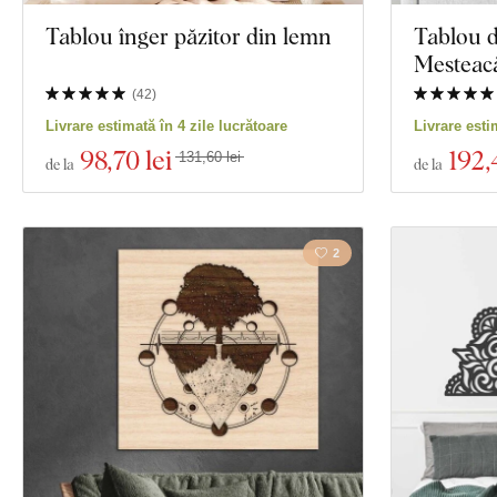
Tablou înger păzitor din lemn
Tablou d
Mesteac
(
42
)
Livrare estimată în 4 zile lucrătoare
Livrare esti
98
,70 lei
192
,
131,60 lei
de la
de la
2