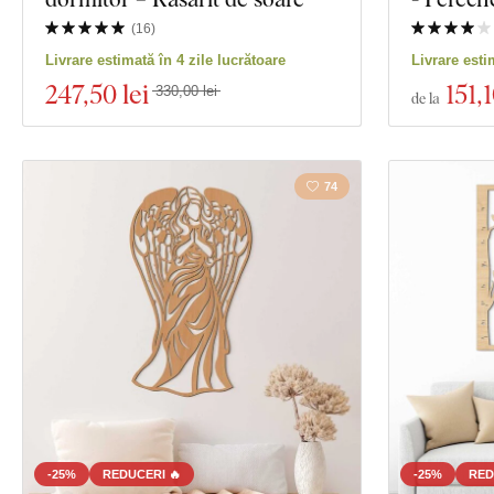
Material
Spiritualitate
(
16
)
Livrare estimată în 4 zile lucrătoare
Livrare esti
Adâncime
247
,50 lei
151
,1
Vizualizare 514
330,00 lei
de la
74
-25%
REDUCERI 🔥
-25%
RED