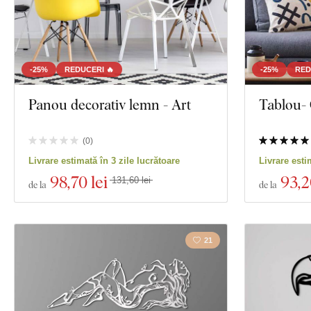
-25%
REDUCERI 🔥
-25%
RED
Panou decorativ lemn - Art
Tablou- 
(
0
)
Livrare estimată în 3 zile lucrătoare
Livrare esti
98
,70 lei
93
,2
131,60 lei
de la
de la
21