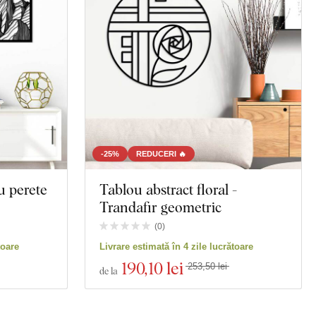
-25%
REDUCERI 🔥
u perete
Tablou abstract floral -
Trandafir geometric
(
0
)
toare
Livrare estimată în 4 zile lucrătoare
190
,10 lei
253,50 lei
de la