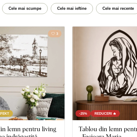
Abstract
Acte
Cele mai scumpe
Cele mai ieftine
Cele mai recente
Budism
Citat / 
3
Flori
Țară
Cal
Dragos
Hartă
Orașul
Poligonal
Famili
Față
Natură
Marină
Motoci
EFEKT
-25%
REDUCERI 🔥
in lemn pentru living
Tablou din lemn pent
Educație
Film
ea îndrăgostită
- Fecioara Maria