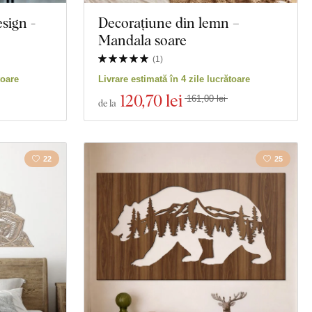
sign -
Decorațiune din lemn –
Mandala soare
(
1
)
toare
Livrare estimată în 4 zile lucrătoare
120
,70 lei
161,00 lei
de la
22
25