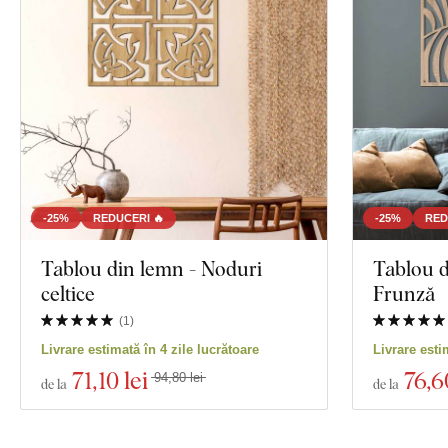
-25%
REDUCERI 🔥
-25%
RED
Tablou din lemn - Noduri
Tablou d
celtice
Frunză
(
1
)
Livrare estimată în 4 zile lucrătoare
Livrare esti
71
,10 lei
76
,6
94,80 lei
de la
de la