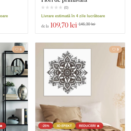
lități
(
0
)
toare
Livrare estimată în 4 zile lucrătoare
109
,70 lei
146,30 lei
de la
6
9
🔥
-25%
3D EFEKT
REDUCERI 🔥