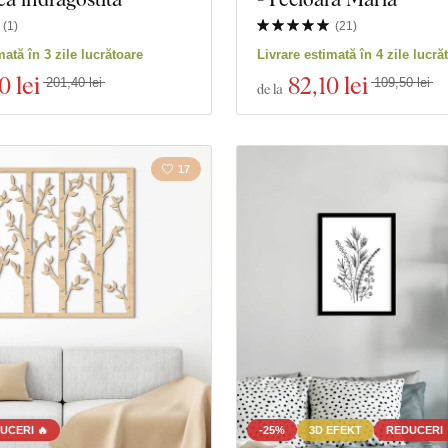
Mâncare și băuturi
Persona
(
1
)
(
21
)
mată în 3 zile lucrătoare
Livrare estimată în 4 zile lucră
0 lei
82
,10 lei
 produse
Închidere filtrul
201,40 lei
109,50 lei
de la
17
UCERI 🔥
-25%
3D EFEKT
REDUCERI 