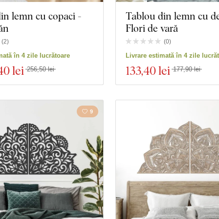
in lemn cu copaci -
Tablou din lemn cu de
ăn
Flori de vară
(
2
)
(
0
)
mată în 4 zile lucrătoare
Livrare estimată în 4 zile lucră
40 lei
133
,40 lei
256,50 lei
177,90 lei
9