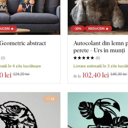
UCERI 🔥
-30%
REDUCERI 🔥
Geometric abstract
Autocolant din lemn 
perete - Urs în munți
(
2
)
(
6
)
mată în 4 zile lucrătoare
Livrare estimată în 3 zile lucră
0 lei
102
,40 lei
124,20 lei
146,30 lei
de la
12