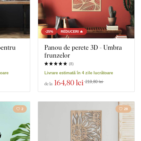
-25%
REDUCERI 🔥
pentru
Panou de perete 3D - Umbra
frunzelor
(
8
)
toare
Livrare estimată în 4 zile lucrătoare
164
,80 lei
219,80 lei
de la
2
28