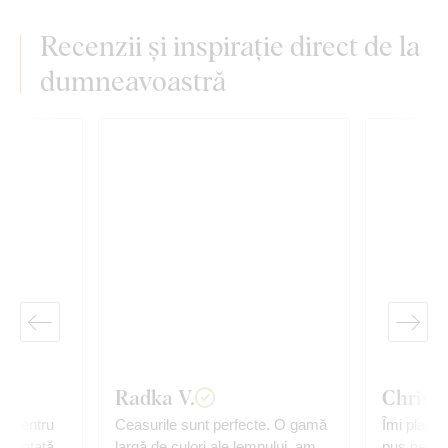
Recenzii și inspirație direct de la
dumneavoastră
Radka V.
Christi
lt pentru
Ceasurile sunt perfecte. O gamă
Îmi place,
încântată
largă de culori ale lemnului, am
pus pe per