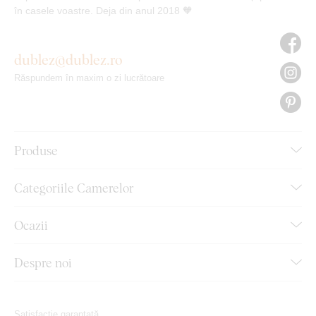
în casele voastre. Deja din anul 2018 🧡
dublez@dublez.ro
Răspundem în maxim o zi lucrătoare
Produse
Categoriile Camerelor
Ocazii
Despre noi
Satisfacție garantată