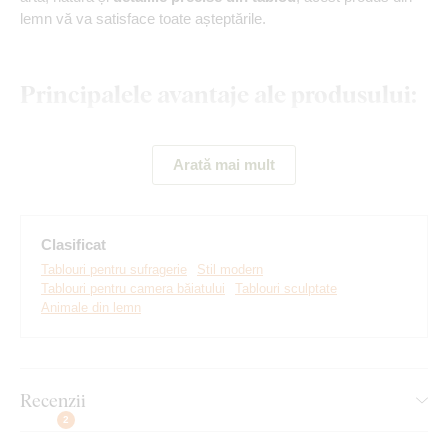
lemn vă va satisface toate așteptările.
Principalele avantaje ale produsului:
Tablou modern pentru perete
Arată mai mult
Decorațiune din lemn sculptată
Multe decoruri din care să alegeți
Clasificat
Montare simplă pe perete
Tablouri pentru sufragerie
Stil modern
Potrivit ca și cadou
Tablouri pentru camera băiatului
Tablouri sculptate
Animale din lemn
Montaj pe care îl poate realiza
oricine:
Recenzii
2
Montajul produsului este foarte simplu :) Pentru agățarea