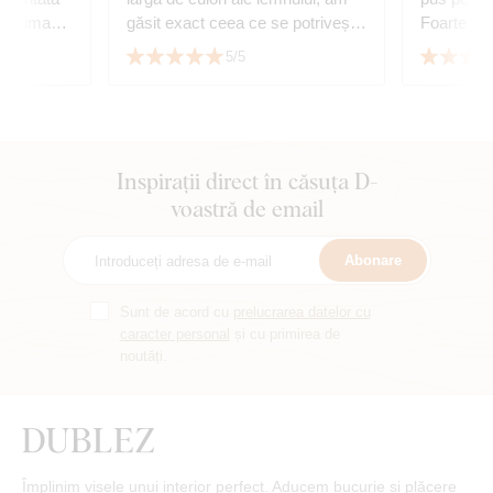
t ultima
găsit exact ceea ce se potrivește
Foarte mu
nd cu
cu mobilierul. Montaj ușor în doi
5/5
😊
Inspirații direct în căsuța D-
voastră de email
Abonare
Sunt de acord cu
prelucrarea datelor cu
caracter personal
și cu primirea de
noutăți.
Împlinim visele unui interior perfect. Aducem bucurie și plăcere