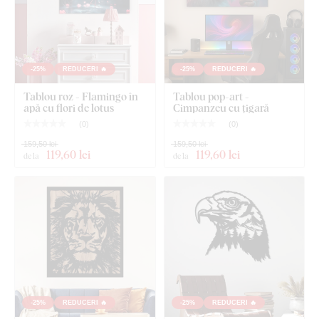
-25%
REDUCERI 🔥
-25%
REDUCERI 🔥
Tablou roz - Flamingo în
Tablou pop-art -
apă cu flori de lotus
Cimpanzeu cu țigară
(
0
)
(
0
)
159,50 lei
159,50 lei
119
,60 lei
119
,60 lei
de la
de la
-25%
REDUCERI 🔥
-25%
REDUCERI 🔥