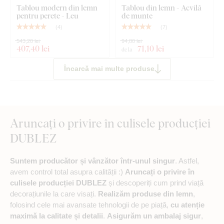
Tablou modern din lemn
Tablou din lemn - Acvilă
pentru perete - Leu
de munte
(
4
)
(
7
)
543,20 lei
94,80 lei
407
,40 lei
71
,10 lei
de la
Încarcă mai multe produse
Aruncați o privire în culisele producției
DUBLEZ
Suntem producător și vânzător într-unul singur
. Astfel,
avem control total asupra calității :)
Aruncați o privire în
culisele producției DUBLEZ
și descoperiți cum prind viață
decorațiunile la care visați.
Realizăm produse din lemn
,
folosind cele mai avansate tehnologii de pe piață,
cu atenție
maximă la calitate și detalii
.
Asigurăm un ambalaj sigur
,