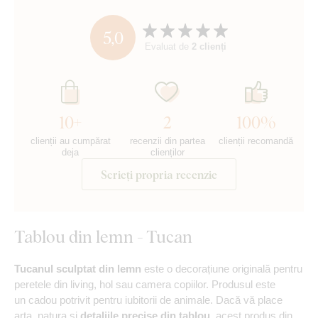
5,0
Evaluat de
2 clienți
10+
2
100%
clienții au cumpărat
recenzii din partea
clienții recomandă
deja
clienților
Scrieți propria recenzie
Tablou din lemn - Tucan
Tucanul sculptat din lemn
este o decorațiune originală pentru
peretele din living, hol sau camera copiilor. Produsul este
un cadou potrivit pentru iubitorii de animale. Dacă vă place
arta, natura și
detaliile precise din tablou
, acest produs din