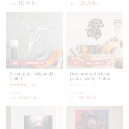
112
,80 lei
128
,30 lei
de la
de la
perete arată curat și elegant – spre deosebire de autocolantele
subțiri din hârtie.
Placa respectă
standardul european de emisii E1
– este
sigură,
potrivită pentru interior
(inclusiv camera copiilor).
Ce este inclus în pachet?
-25%
REDUCERI 🔥
-25%
REDUCERI 🔥
Tablou din lemn - Tucan
Decorațiune poligonală -
Decorațiune din lemn
Colibri
pentru perete - Vultur
(
6
)
(
0
)
87,50 lei
128,90 lei
65
,60 lei
96
,70 lei
de la
de la