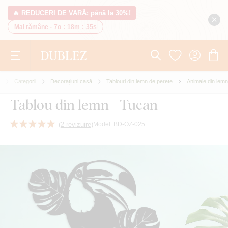
🔥 REDUCERI DE VARĂ: până la 30%!
Mai rămâne -
7o
:
18m
:
34s
Categorii
Decorațiuni casă
Tablouri din lemn de perete
Animale din lemn
Tablou din lemn - Tucan
(
2 revizuire
)
Model:
BD-OZ-025