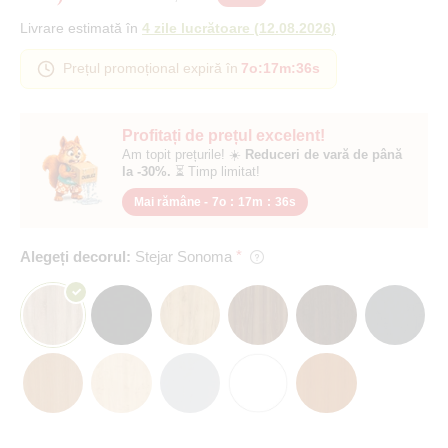
Livrare estimată în
4 zile lucrătoare
(
12.08.2026
)
Prețul promoțional expiră în
7o
:
17m
:
35s
Profitați de prețul excelent!
Am topit prețurile! ☀️
Reduceri de vară de până
la -30%.
⏳ Timp limitat!
Mai rămâne -
7o
:
17m
:
35s
Alegeți decorul:
Stejar Sonoma