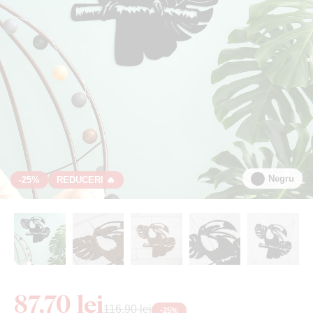
Negru
-25%
REDUCERI 🔥
87,70 lei
116,90 lei
-
25
%