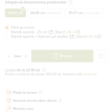
Alegeți-vă dimensiunea produsului:
24x21 cm
66x58 cm
87x77 cm
+104,80 lei
+187,50 lei
Fără accesorii
Bandă spumă - 25 cm
(1buc)
1,96 lei
Bandă spumă + Aplicare pe produs
(1buc)
9,33 lei
În coș
Livrăm
de la 15
,90 lei
Pentru comenzi de peste 500,00 lei, livrarea este
gratuită
Plată la livrare
Suntem producător direct
Montaj ușor