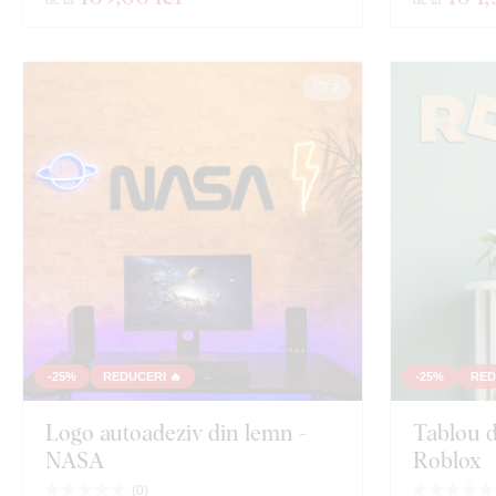
2
-25%
REDUCERI 🔥
-25%
RED
Logo autoadeziv din lemn -
Tablou d
NASA
Roblox
(
0
)