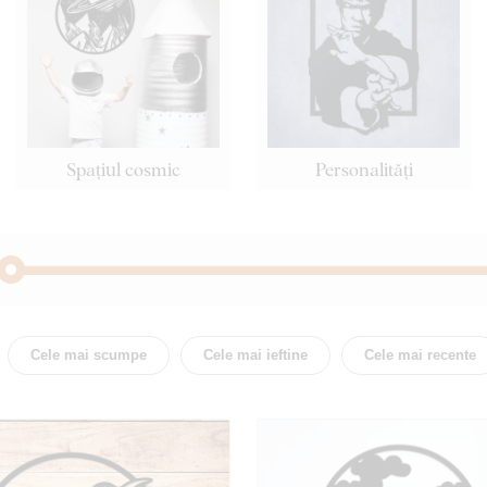
Spațiul cosmic
Personalități
Abstract
Acte
Cele mai scumpe
Cele mai ieftine
Cele mai recente
Budism
Citat / 
Flori
Țară