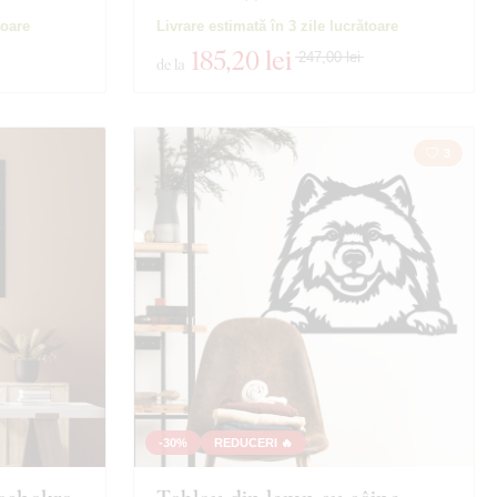
toare
Livrare estimată în 3 zile lucrătoare
185
,20 lei
247,00 lei
de la
3
-30%
REDUCERI 🔥