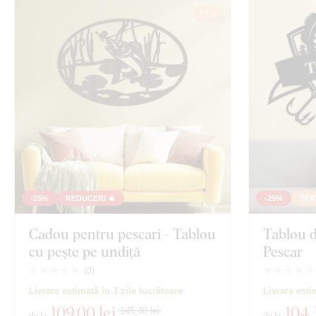
4
Vizualizare 212
-25%
REDUCERI 🔥
-25%
TEX
Cadou pentru pescari - Tablou
Tablou d
cu pește pe undiță
Pescar
(
0
)
Livrare estimată în 3 zile lucrătoare
Livrare esti
109
,00 lei
104
,
145,40 lei
de la
de la