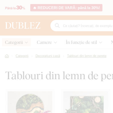
🔥 REDUCERI DE VARĂ: până la 30%!
Categorii
Camere
În funcție de stil
Categorii
Decorațiuni casă
Tablouri din lemn de perete
Tablouri din lemn de pe