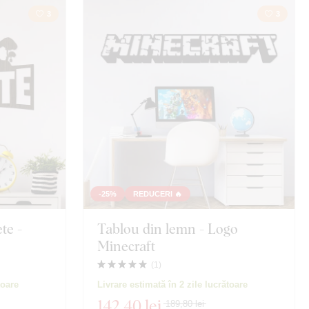
3
3
-25%
REDUCERI 🔥
te -
Tablou din lemn - Logo
Minecraft
(
1
)
toare
Livrare estimată în 2 zile lucrătoare
142
,40 lei
189,80 lei