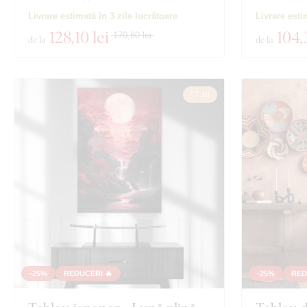
Livrare estimată în 3 zile lucrătoare
Livrare esti
128
,10 lei
104
,
170,80 lei
de la
de la
10
-25%
REDUCERI 🔥
-25%
RED