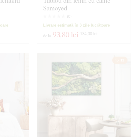
lachakra
Tablou din lemn cu câine -
Samoyed
(
0
)
toare
Livrare estimată în 3 zile lucrătoare
93
,80 lei
134,00 lei
de la
12