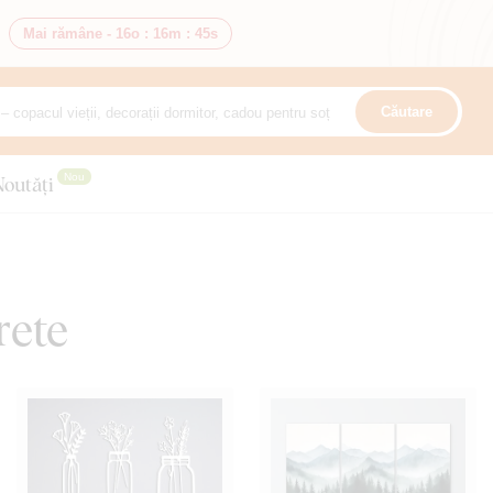
Mai rămâne -
16o
:
16m
:
43s
Căutare
Nou
Noutăți
rete