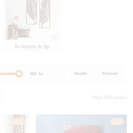
În funcție de tip
Noutăți
Promoții
Mașină / Motocicletă
Afișat 2128 produse
Inscripție
Călătorie
2
4
Creştinism