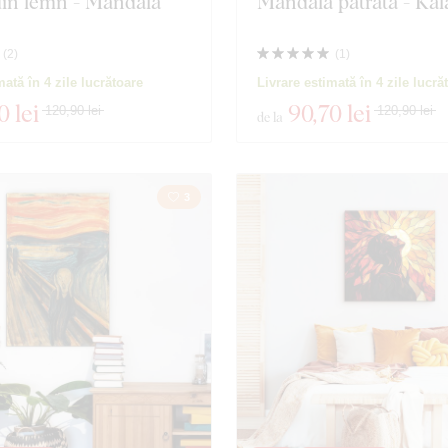
din lemn - Mandala
Mandala pătrată - Ka
(
2
)
(
1
)
mată în 4 zile lucrătoare
Livrare estimată în 4 zile lucră
0 lei
90
,70 lei
120,90 lei
120,90 lei
de la
3