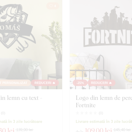
4
8 produse
Închidere filtrul
T PERSONALIZAT
REDUCERI 🔥
-25%
REDUCERI 🔥
in lemn cu text -
Logo din lemn de pere
Fortnite
(
0
)
(
0
)
mată în 3 zile lucrătoare
Livrare estimată în 3 zile lucră
30 lei
109
,00 lei
139,00 lei
145,40 lei
de la