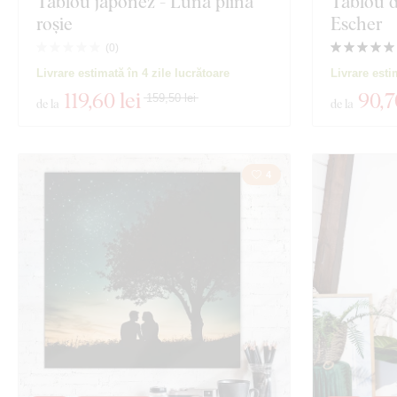
Tablou japonez - Lună plină
Tablou 
roșie
Escher
(
0
)
Livrare estimată în 4 zile lucrătoare
Livrare esti
119
,60 lei
90
,7
159,50 lei
de la
de la
4