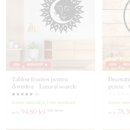
Bucătărie
Orientare
Oameni
Decor
Fluturi
Culoare
Copac
Text propriu
Coroană
Tehnologia producției
-25%
REDUCERI 🔥
-25%
RED
Exclusivitate
Tablou frumos pentru
Decorați
Muzică
dormitor - Luna și soarele
perete -
Material
Spațiu
(
3
)
Livrare estimată în 3 zile lucrătoare
Livrare esti
Adâncime
Jocuri
94
,80 lei
78
,5
126,30 lei
de la
de la
Personalități