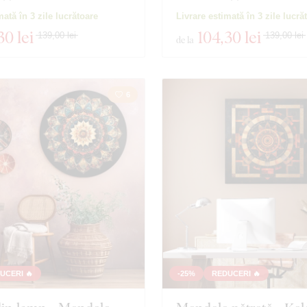
mată în 3 zile lucrătoare
Livrare estimată în 3 zile lucră
30 lei
104
,30 lei
139,00 lei
139,00 lei
de la
6
UCERI 🔥
-25%
REDUCERI 🔥