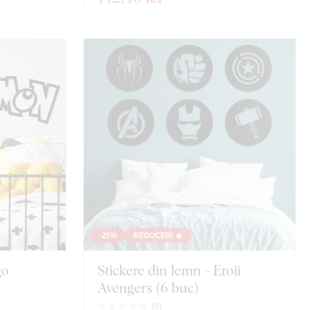
-25%
REDUCERI 🔥
go
Stickere din lemn - Eroii
Avengers (6 buc)
(
0
)