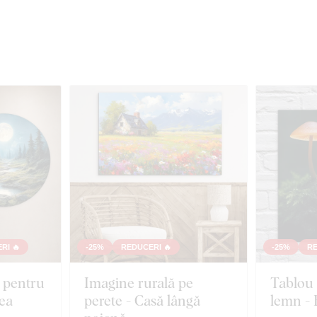
RI 🔥
-25%
REDUCERI 🔥
-25%
RE
 pentru
Imagine rurală pe
Tablou 
tea
perete - Casă lângă
lemn - 