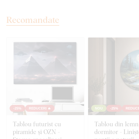
Recomandate
-25%
REDUCERI 🔥
NOU
-25%
REDUCE
Tablou futurist cu
Tablou din lemn
piramide și OZN -
dormitor - Liniș