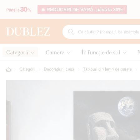
🔥 REDUCERI DE VARĂ: până la 30%!
Categorii
Camere
În funcție de stil
Categorii
Decorațiuni casă
Tablouri din lemn de perete