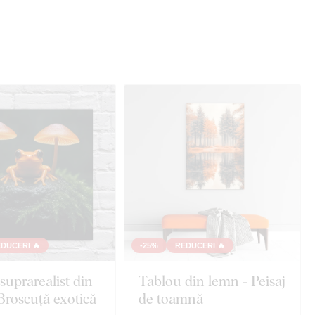
DUCERI 🔥
-25%
REDUCERI 🔥
suprarealist din
Tablou din lemn - Peisaj
Broscuță exotică
de toamnă