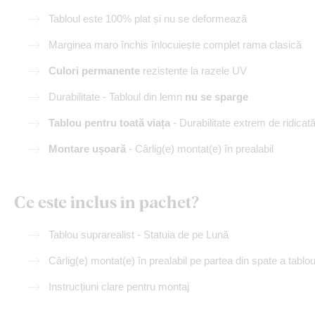
Tabloul este 100% plat și nu se deformează
Marginea maro închis înlocuiește complet rama clasică
Culori permanente
rezistente la razele UV
Durabilitate - Tabloul din lemn
nu se sparge
Tablou pentru toată viața
- Durabilitate extrem de ridicat
Montare ușoară
- Cârlig(e) montat(e) în prealabil
Ce este inclus în pachet?
Tablou suprarealist - Statuia de pe Lună
Cârlig(e) montat(e) în prealabil pe partea din spate a tablou
Instrucțiuni clare pentru montaj