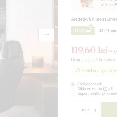
până la -3
Alegeți-vă dimensiunea
21x31 cm
32x48 cm
119,60 lei
159,5
Livrare estimată în
4 zile l
Prețul promoțional ex
Fără accesorii
Diblu cu șurub
(1bu
Suport pentru expunere