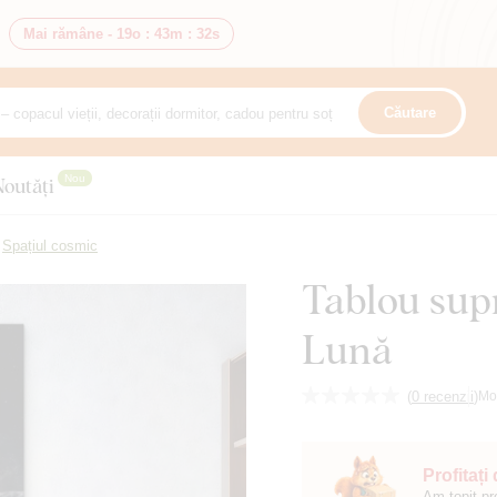
Mai rămâne -
19o
:
43m
:
30s
Căutare
Nou
Noutăți
Spațiul cosmic
Tablou supr
Lună
(
0 recenzii
)
Mo
Profitați
Am topit pr