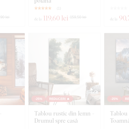
poiană
(
1
)
119
,60 lei
90
,
90 lei
159,50 lei
de la
de la
-25%
REDUCERI 🔥
-25%
RE
-
Tablou rustic din lemn -
Tablou 
Drumul spre casă
Toamnă