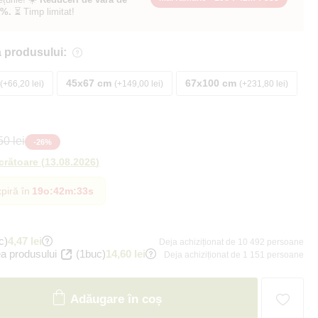
0%.
⏳ Timp limitat!
 produsului:
45x67 cm
67x100 cm
+66,20 lei
+149,00 lei
+231,80 lei
0 lei
-
26
%
ucrătoare
(
13.08.2026
)
piră în
19o
:
42m
:
31s
c)
4,47 lei
Deja achiziționat de 10 492 persoane
a produsului
(1buc)
14,60 lei
Deja achiziționat de 1 151 persoane
Adăugare în coș