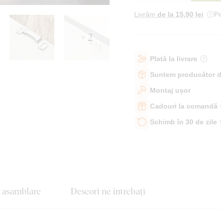
Livrăm
de la 15
,90 lei
Pe
+ 2
Plată la livrare
Suntem producător d
Montaj ușor
Cadouri la comandă
Schimb în 30 de zile
e asamblare
Deseori ne întrebați