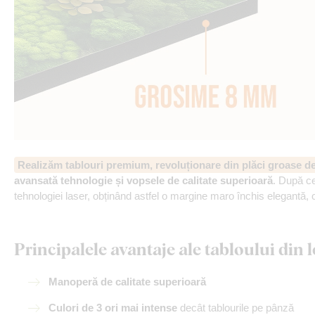
Realizăm tablouri premium, revoluționare din plăci groase 
avansată tehnologie și vopsele de calitate superioară
. După ce
tehnologiei laser, obținând astfel o margine maro închis elegantă, 
Principalele avantaje ale tabloului di
Manoperă de calitate superioară
Culori de 3 ori mai intense
decât tablourile pe pânză