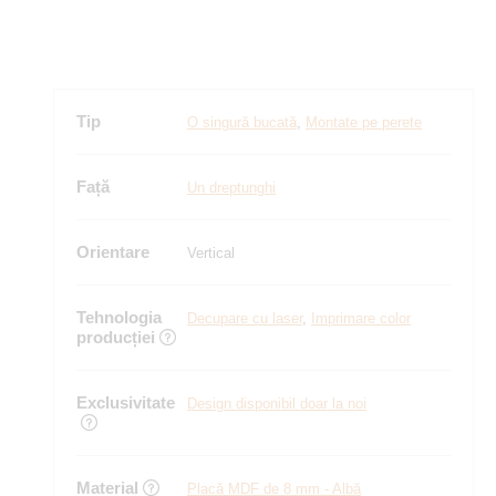
Tip
O singură bucată
,
Montate pe perete
Față
Un dreptunghi
Orientare
Vertical
Tehnologia
Decupare cu laser
,
Imprimare color
producției
Exclusivitate
Design disponibil doar la noi
Material
Placă MDF de 8 mm - Albă