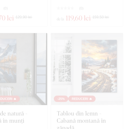
(
0
)
(
0
)
70 lei
119
,60 lei
120,90 lei
159,50 lei
de la
DUCERI 🔥
-25%
REDUCERI 🔥
de natură -
Tablou din lemn -
 în munți
Cabană montană în
zăpadă