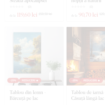
Steaua apocalipsei
nopții a naturii
(
0
)
(
0
)
119
,60 lei
90
,70 lei
159,50 lei
120,
de la
de la
-25%
REDUCERI 🔥
-25%
REDUCERI 🔥
Tablou din lemn -
Tablou de iarnă 
Bărcuță pe lac
Căsuță lângă lac