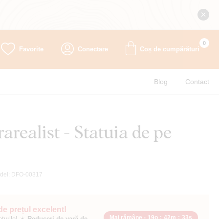
0
Favorite
Conectare
Coș de cumpărături
Blog
Contact
arealist - Statuia de pe
del:
DFO-00317
 de prețul excelent!
Mai rămâne -
19o
:
42m
:
31s
ețurile! ☀️
Reduceri de vară de