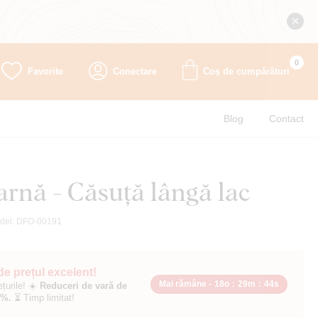
0
Favorite
Conectare
Coș de cumpărături
Blog
Contact
arnă - Căsuță lângă lac
del:
DFO-00191
 de prețul excelent!
Mai rămâne -
18o
:
29m
:
43s
ețurile! ☀️
Reduceri de vară de
0%.
⏳ Timp limitat!