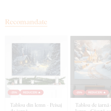
Recomandate
-25%
REDUCERI 🔥
-25%
REDUCERI 🔥
Tablou din lemn - Peisaj
Tablou de iarnă 