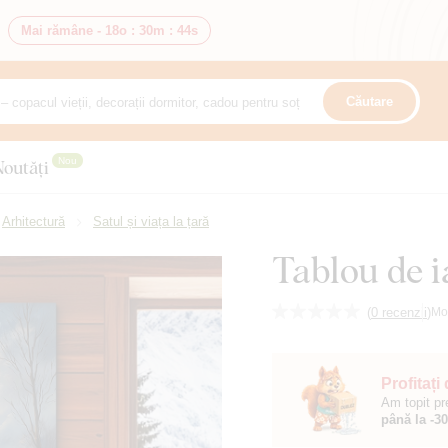
Mai rămâne -
18o
:
30m
:
43s
Căutare
Nou
Noutăți
Arhitectură
Satul și viața la țară
Tablou de i
(
0 recenzii
)
Mo
Profitați
Am topit pr
până la -3