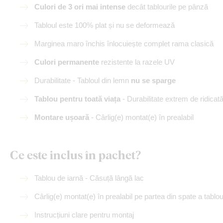
Culori de 3 ori mai intense
decât tablourile pe pânză
Tabloul este 100% plat și nu se deformează
Marginea maro închis înlocuiește complet rama clasică
Culori permanente
rezistente la razele UV
Durabilitate - Tabloul din lemn
nu se sparge
Tablou pentru toată viața
- Durabilitate extrem de ridicat
Montare ușoară
- Cârlig(e) montat(e) în prealabil
Ce este inclus în pachet?
Tablou de iarnă - Căsuță lângă lac
Cârlig(e) montat(e) în prealabil pe partea din spate a tablou
Instrucțiuni clare pentru montaj