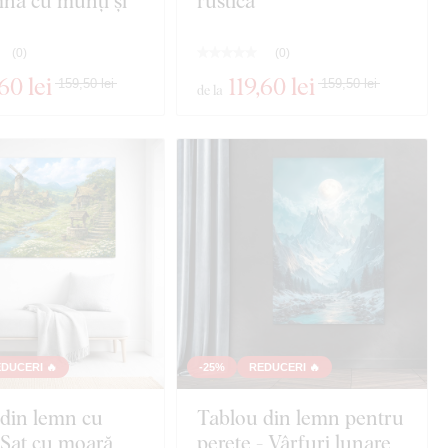
nă cu munți și
rustică
(
0
)
(
0
)
,60 lei
119
,60 lei
159,50 lei
159,50 lei
de la
DUCERI 🔥
-25%
REDUCERI 🔥
din lemn cu
Tablou din lemn pentru
- Sat cu moară
perete - Vârfuri lunare