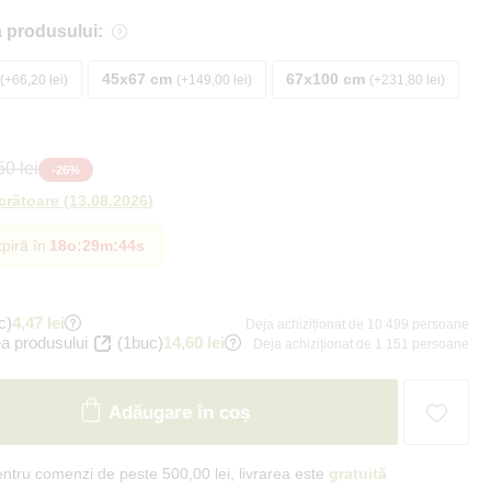
 produsului:
45x67 cm
67x100 cm
+66,20 lei
+149,00 lei
+231,80 lei
0 lei
-
26
%
ucrătoare
(
13.08.2026
)
piră în
18o
:
29m
:
43s
c)
4,47 lei
Deja achiziționat de 10 499 persoane
a produsului
(1buc)
14,60 lei
Deja achiziționat de 1 151 persoane
Adăugare în coș
ntru comenzi de peste 500,00 lei, livrarea este
gratuită