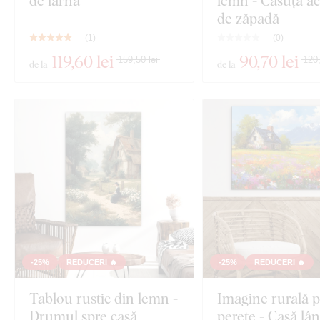
de iarnă
lemn - Căsuță ac
de zăpadă
(
1
)
(
0
)
119
,60 lei
90
,70 lei
159,50 lei
120,
de la
de la
-25%
REDUCERI 🔥
-25%
REDUCERI 🔥
Tablou rustic din lemn -
Imagine rurală 
Drumul spre casă
perete - Casă lâ