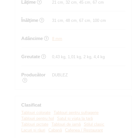
Lăţime
21 cm, 32 cm, 45 cm, 67 cm
Înălţime
31 cm, 48 cm, 67 cm, 100 cm
Adâncime
8 mm
Greutate
0,43 kg, 1,01 kg, 2 kg, 4,4 kg
Producător
DUBLEZ
Clasificat
Tablouri colorate
Tablouri pentru sufragerie
Tablouri pentru hol
Satul și viața la țară
Tablouri pictate
Tablouri de iarnă
Stilul clasic
Lacuri și râuri
Cabană
Cafenea / Restaurant