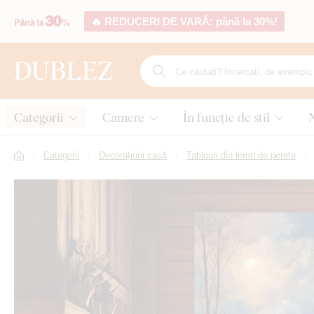
🔥 REDUCERI DE VARĂ: până la 30%!
Categorii
Camere
În funcție de stil
Categorii
Decorațiuni casă
Tablouri din lemn de perete