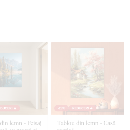
DUCERI 🔥
-25%
REDUCERI 🔥
din lemn - Peisaj
Tablou din lemn - Casă