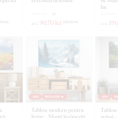
operită
Fereastră deschisă
de toam
lac
(
0
)
90
,70 lei
119
90 lei
120,90 lei
de la
de la
-25%
REDUCERI 🔥
-25%
RE
pe
Tablou modern pentru
Tablou 
ngă
living - Munți înzăpeziți
peisaj 