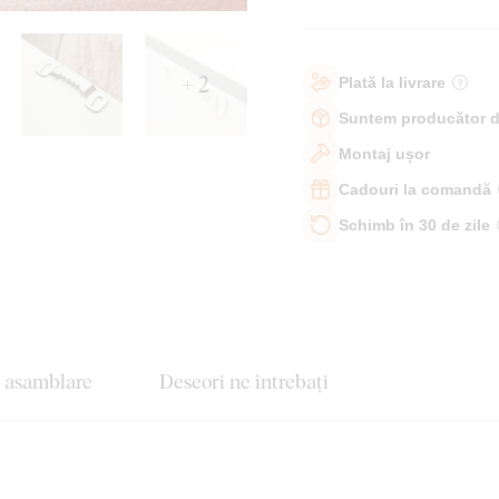
+ 2
Plată la livrare
Suntem producător d
Montaj ușor
Cadouri la comandă
Schimb în 30 de zile
e asamblare
Deseori ne întrebați