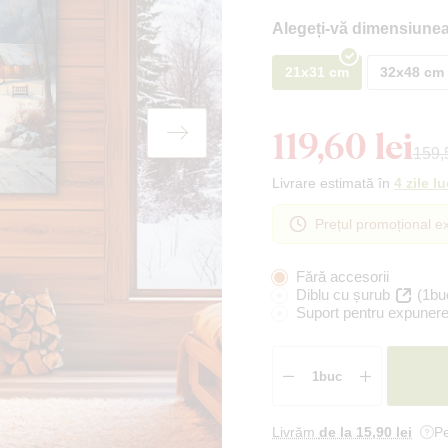
Alegeți-vă dimensiunea
21x31 cm
32x48 cm
119,60 lei
159,5
Livrare estimată în
4 zile l
Prețul promoțional ex
Fără accesorii
Diblu cu șurub
(1bu
Suport pentru expunere
Livrăm
de la 15
,90 lei
Pe