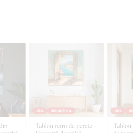
-25%
REDUCERI 🔥
-25%
RE
din
Tablou retro de perete -
Tablou 