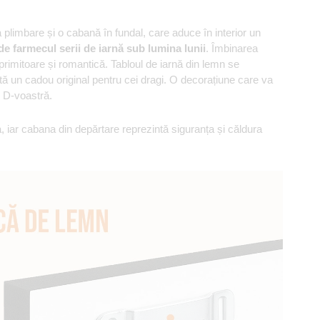
a plimbare și o cabană în fundal, care aduce în interior un
e farmecul serii de iarnă sub lumina lunii
. Îmbinarea
primitoare și romantică. Tabloul de iarnă din lemn se
tă un cadou original pentru cei dragi. O decorațiune care va
l D-voastră.
 iar cabana din depărtare reprezintă siguranța și căldura