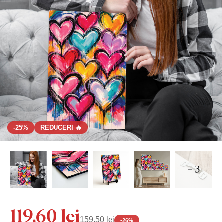
-25%
REDUCERI 🔥
+ 3
119,60 lei
159,50 lei
-
26
%