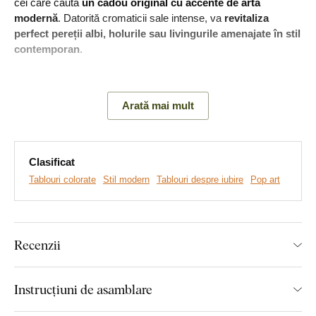
cei care caută
un cadou original cu accente de artă
modernă
. Datorită cromaticii sale intense, va
revitaliza
perfect pereții albi, holurile sau livingurile amenajate în stil
contemporan
.
Semnificația tabloului:
Stilul street-art, evidențiat prin contururi
negre, subliniază faptul că
iubirea este puternică, imposibil
Arată mai mult
de ignorat și oferă vieții noastre ritm și culoare
.
Clasificat
Tablouri colorate
Stil modern
Tablouri despre iubire
Pop art
Recenzii
Instrucțiuni de asamblare
Realizăm tablouri premium, revoluționare din plăci