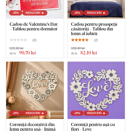
-25%
REDUCERI 🔥
-25%
REDUCERI 🔥
Cadou de Valentine’s Day
Cadou pentru proaspeții
- Tablou pentru dormitor
căsătoriți - Tablou din
lemn al iubirii
(
0
)
(
2
)
120,90 lei
109,40 lei
90
,70 lei
82
,10 lei
de la
de la
-25%
REDUCERI 🔥
-25%
REDUCERI 🔥
Coroniță decorativă din
Coroniță pentru ușă cu
lemn pentru ușă - Inimă
flori - Love