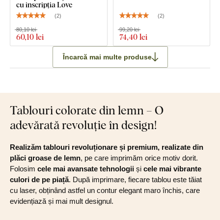
cu inscripția Love
(
2
)
(
2
)
80,10 lei
99,20 lei
60
,10 lei
74
,40 lei
Încarcă mai multe produse
Tablouri colorate din lemn – O
adevărată revoluție în design!
Realizăm tablouri revoluționare și premium, realizate din
plăci groase de lemn
, pe care imprimăm orice motiv dorit.
Folosim
cele mai avansate tehnologii
și
cele mai vibrante
culori de pe piață
. După imprimare, fiecare tablou este tăiat
cu laser, obținând astfel un contur elegant maro închis, care
evidențiază și mai mult designul.