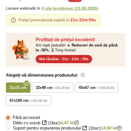
Livrare estimată în
4 zile lucrătoare
(
13.08.2026
)
Prețul promoțional expiră în
21o
:
23m
:
58s
Profitați de prețul excelent!
Am topit prețurile! ☀️
Reduceri de vară de până
la -30%.
⏳ Timp limitat!
Mai rămâne -
21o
:
23m
:
58s
Alegeți-vă dimensiunea produsului:
21x31 cm
32x48 cm
45x67 cm
+66,20 lei
+149,00 lei
67x100 cm
+231,80 lei
Fără accesorii
Diblu cu șurub
(1buc)
4,47 lei
Suport pentru expunerea produsului
(1buc)
14,60 lei