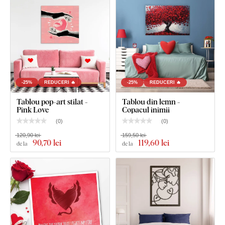
-25%
REDUCERI 🔥
-25%
REDUCERI 🔥
Tablou pop-art stilat -
Tablou din lemn -
Pink Love
Copacul inimii
(
0
)
(
0
)
120,90 lei
159,50 lei
90
,70 lei
119
,60 lei
de la
de la