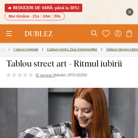
🔥 REDUCERI DE VARĂ: până la 30%!
Mai rămâne -
21o
:
24m
:
58s
orii
Cadouri originale
Cadouri pentru Ziua Îndrăgostiților
Tablouri despre iubire
Tablou street art - Ritmul iubirii
(
0 recenzii
)
Model:
DFO-00260