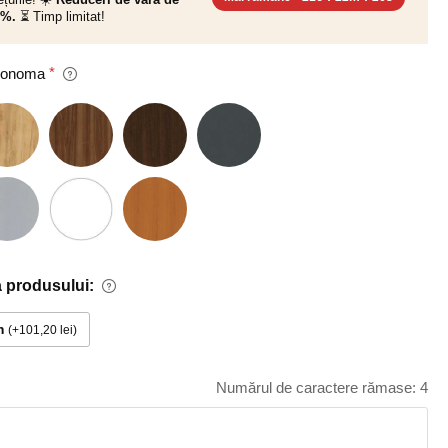
0%.
⏳ Timp limitat!
 Sonoma
 produsului:
m
+101,20 lei
Numărul de caractere rămase: 4