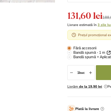
131,60 lei
188,
Livrare estimată în
3 zile l
Prețul promoțional ex
Fără accesorii
Bandă spumă - 1 m
Bandă spumă + Aplicat
Livrăm
de la 19
,90 lei
Pe
Plată la livrare