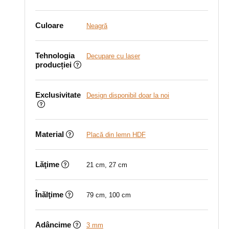
Culoare
Neagră
Tehnologia
Decupare cu laser
producției
Exclusivitate
Design disponibil doar la noi
Material
Placă din lemn HDF
Lăţime
21 cm, 27 cm
Înălţime
79 cm, 100 cm
Adâncime
3 mm