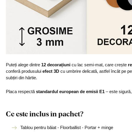
Puteți alege dintre
12 decorațiuni
cu lac semi-mat, care crește
re
conferă produsului
efect 3D
cu umbrire delicată, astfel încât pe p
subțiri din hârtie.
Placa respectă
standardul european de emisii E1
– este sigură
Ce este inclus în pachet?
Tablou pentru băiat - Floorballist - Portar + minge