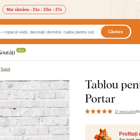
Mai rămâne -
21o
:
23m
:
25s
Căutare
Nou
Noutăți
Sport
Tablou pent
Portar
(
2 revizuire
)
M
Profitați
Am topit pr