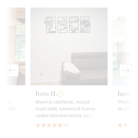
Iveta H.
Jana P.
; este
Maximă satisfacție, muncă
Produs fo
a leului
impecabilă, luminează frumos
de calitate
.
spațiul dumneavoastră, cu
 viteza
siguranță recomand.
5/5
balării.