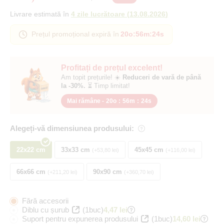
Livrare estimată în
4 zile lucrătoare
(
13.08.2026
)
Prețul promoțional expiră în
20o
:
56m
:
23s
Profitați de prețul excelent!
Am topit prețurile! ☀️
Reduceri de vară de până
la -30%.
⏳ Timp limitat!
Mai rămâne -
20o
:
56m
:
23s
Alegeți-vă dimensiunea produsului:
22x22 cm
33x33 cm
45x45 cm
+53,80 lei
+116,00 lei
66x66 cm
90x90 cm
+211,20 lei
+360,70 lei
Fără accesorii
Diblu cu șurub
(1buc)
4,47 lei
Suport pentru expunerea produsului
(1buc)
14,60 lei