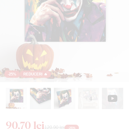
-25%
REDUCERI 🔥
+ 4
90,70 lei
120,90 lei
-
25
%