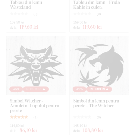
Tablou din lemn -
Tablou din lemn - Frida
Instrucțiuni clare pentru montaj
Wasteland
Kahlo în culori
(
0
)
(
0
)
159,50 lei
159,50 lei
119
,60 lei
119
,60 lei
de la
de la
-25%
REDUCERI 🔥
-25%
REDUCERI 🔥
Simbol Witcher -
Simbol din lemn pentru
Amuletul Lupului pentru
perete - The Witcher
perete
(
1
)
(
0
)
114,80 lei
145,10 lei
86
,10 lei
108
,80 lei
de la
de la