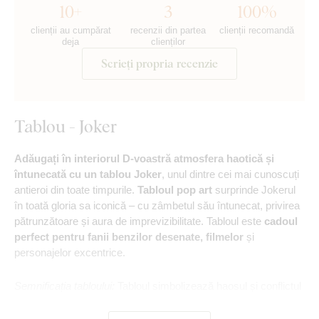
10+
3
100%
clienții au cumpărat
recenzii din partea
clienții recomandă
deja
clienților
Scrieți propria recenzie
Tablou - Joker
Adăugați în interiorul D-voastră atmosfera haotică și
întunecată cu un tablou Joker
, unul dintre cei mai cunoscuți
antieroi din toate timpurile.
Tabloul pop art
surprinde Jokerul
în toată gloria sa iconică – cu zâmbetul său întunecat, privirea
pătrunzătoare și aura de imprevizibilitate. Tabloul este
cadoul
perfect pentru fanii benzilor desenate, filmelor
și
personajelor excentrice.
Semnificația tabloului:
Tabloul simbolizează haosul și conflictul
interior dintre nebunie și tragedie, accentuat de culorile
contrastante care evocă imprevizibilitatea.