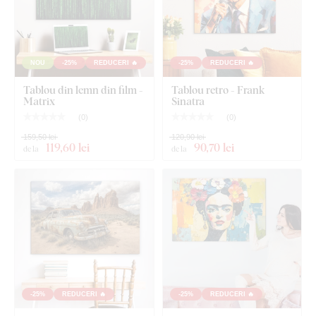
NOU
-25%
REDUCERI 🔥
-25%
REDUCERI 🔥
Tablou din lemn din film -
Tablou retro - Frank
Matrix
Sinatra
(
0
)
(
0
)
159,50 lei
120,90 lei
119
,60 lei
90
,70 lei
de la
de la
Ce este inclus în pachet?
Tablou - Joker
Cârlig(e) montat(e) în prealabil pe parte opusă a
-25%
REDUCERI 🔥
-25%
REDUCERI 🔥
tabloului