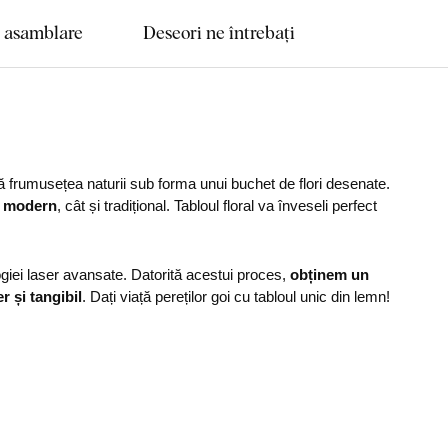
e asamblare
Deseori ne întrebați
ă frumusețea naturii sub forma unui buchet de flori desenate.
il modern
, cât și tradițional. Tabloul floral va înveseli perfect
ogiei laser avansate. Datorită acestui proces,
obținem un
r și tangibil
. Dați viață pereților goi cu tabloul unic din lemn!