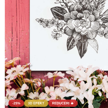
-25%
3D EFEKT
REDUCERI 🔥