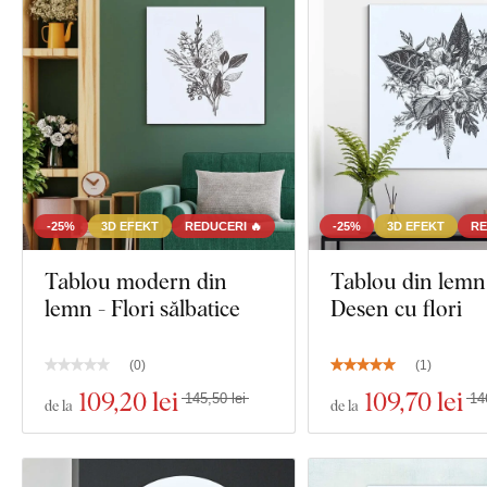
-25%
3D EFEKT
REDUCERI 🔥
-25%
3D EFEKT
RE
Tablou modern din
Tablou din lemn
lemn - Flori sălbatice
Desen cu flori
(
0
)
(
1
)
109
,20 lei
109
,70 lei
145,50 lei
14
de la
de la