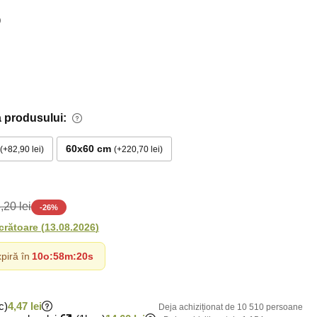
 produsului:
60x60 cm
+82,90 lei
+220,70 lei
,20 lei
-
26
%
ucrătoare
(
13.08.2026
)
piră în
10o
:
58m
:
18s
c)
4,47 lei
Deja achiziționat de 10 510 persoane