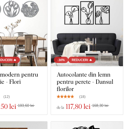
DUCERI 🔥
-30%
REDUCERI 🔥
 modern pentru
Autocolante din lemn
e - Flori
pentru perete - Dansul
florilor
(
12
)
(
18
)
,50 lei
117
,80 lei
193,60 lei
168,30 lei
de la