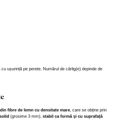
a cu ușurință pe perete. Numărul de cârlig(e) depinde de
le
din fibre de lemn cu densitate mare
, care se obține prin
solid
(grosime 3 mm),
stabil ca formă și cu suprafață