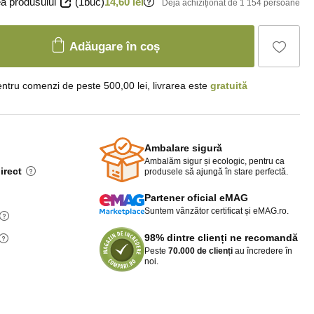
a produsului
(1buc)
14,60 lei
Deja achiziționat de 1 154 persoane
Adăugare în coș
ntru comenzi de peste 500,00 lei, livrarea este
gratuită
Ambalare sigură
Ambalăm sigur și ecologic, pentru ca
irect
produsele să ajungă în stare perfectă.
Partener oficial eMAG
Suntem vânzător certificat și eMAG.ro.
98% dintre clienți ne recomandă
Peste
70.000 de clienți
au încredere în
noi.