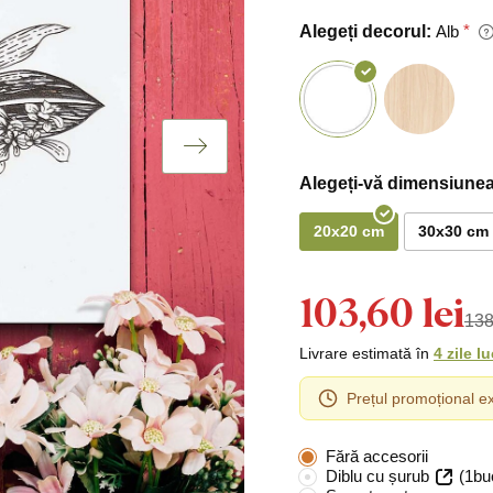
Alegeți decorul:
Alb
Alegeți-vă dimensiunea
20x20 cm
30x30 cm
103,60 lei
138
Livrare estimată în
4 zile l
Prețul promoțional ex
Fără accesorii
Diblu cu șurub
(1bu