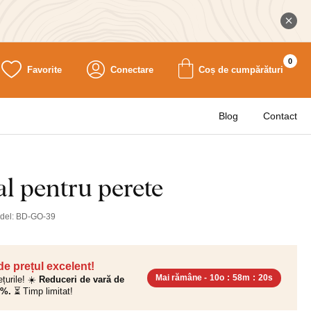
0
Favorite
Conectare
Coș de cumpărături
Blog
Contact
al pentru perete
del:
BD-GO-39
 de prețul excelent!
Mai rămâne -
10o
:
58m
:
18s
ețurile! ☀️
Reduceri de vară de
0%.
⏳ Timp limitat!