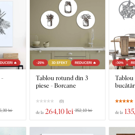
DUCERI 🔥
-25%
3D EFEKT
REDUCERI 🔥
-30%
RE
 -
Tablou rotund din 3
Tablou
piese - Borcane
bucătări
(
0
)
264
,10 lei
135
6,30 lei
352,10 lei
de la
de la