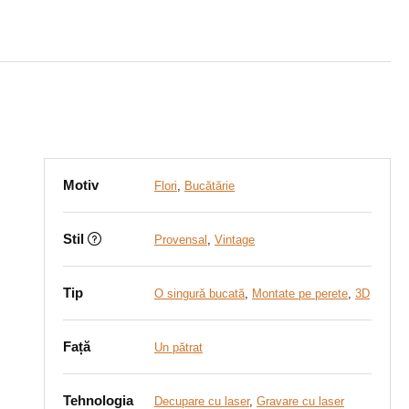
Motiv
Flori
,
Bucătărie
Stil
Provensal
,
Vintage
Tip
O singură bucată
,
Montate pe perete
,
3D
Față
Un pătrat
Tehnologia
Decupare cu laser
,
Gravare cu laser