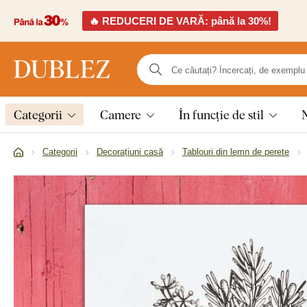
🔥 REDUCERI DE VARĂ: până la 30%!
Categorii
Camere
În funcție de stil
Categorii
Decorațiuni casă
Tablouri din lemn de perete