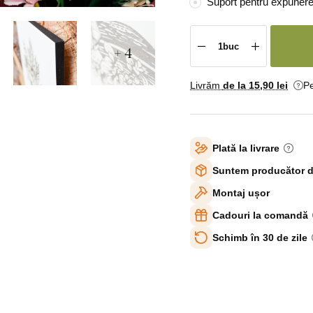
Suport pentru expunere
+ 4
Livrăm
de la 15
,90 lei
Pe
Plată la livrare
Suntem producător d
Montaj ușor
Cadouri la comandă
Schimb în 30 de zile