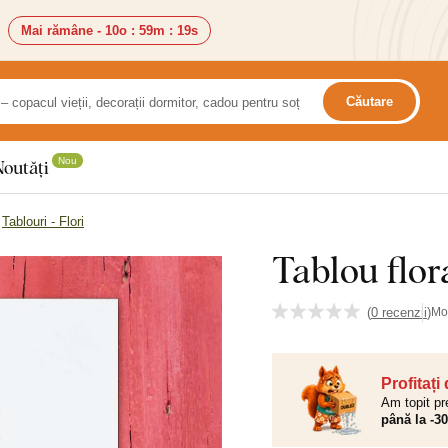
Mai rămâne -
10o
:
59m
:
18s
Căutare
Nou
Noutăți
Tablouri - Flori
Tablou flor
(
0 recenzii
)
Mo
Profitați
Am topit pr
până la -3