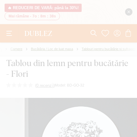
🔥 REDUCERI DE VARĂ: până la 30%!
Mai rămâne -
7o
:
8m
:
37s
Camere
Bucătăria / Loc de luat masa
Tablouri pentru bucătărie și sufrageri
Tablou din lemn pentru bucătărie
- Flori
(
0 recenzii
)
Model:
BD-GO-32