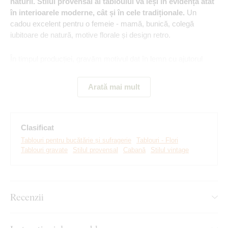
naturii. Stilul provensal al tabloului va ieși în evidență atât
în interioarele moderne, cât și în cele tradiționale.
Un
cadou excelent pentru o femeie - mamă, bunică, colegă
iubitoare de natură, motive florale și design retro.
În timpul producției, gravăm motivul dat în lemn cu ajutorul
tehnologiei laser avansate. Acest lucru ne permite să
obținem
un relief de adâncime 3D pe tablou, vizibil cu ochiul liber
Arată mai mult
și tangibil.
Dați viață pereților goi cu o operă de artă unică.
Principalele avantaje ale produsului:
Clasificat
Tablouri pentru bucătărie și sufragerie
Tablouri - Flori
Tablouri gravate
Stilul provensal
Cabană
Stilul vintage
Tablou retro din lemn
Detalii gravate cu precizie
Cadou excelent pentru bunică
Recenzii
Perfect pentru hol