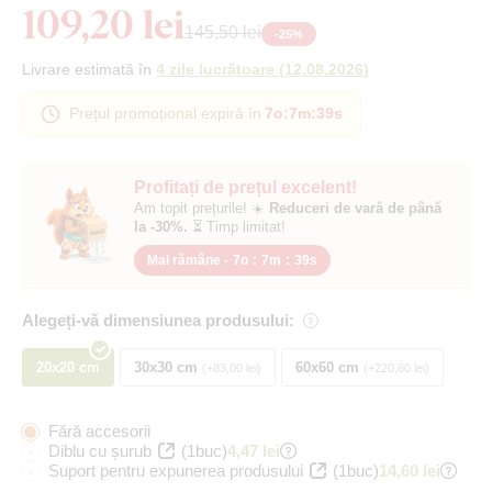
109,20 lei
145,50 lei
-
25
%
Livrare estimată în
4 zile lucrătoare
(
12.08.2026
)
Prețul promoțional expiră în
7o
:
7m
:
38s
Profitați de prețul excelent!
Am topit prețurile! ☀️
Reduceri de vară de până
la -30%.
⏳ Timp limitat!
Mai rămâne -
7o
:
7m
:
38s
Alegeți-vă dimensiunea produsului:
20x20 cm
30x30 cm
60x60 cm
+83,00 lei
+220,60 lei
Fără accesorii
Diblu cu șurub
(1buc)
4,47 lei
Suport pentru expunerea produsului
(1buc)
14,60 lei