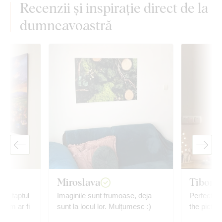
Recenzii și inspirație direct de la
dumneavoastră
Miroslava
Tiborn
e și faptul
Imaginile sunt frumoase, deja
Perfect, ve
 cum ar fi
sunt la locul lor. Mulțumesc :)
the pictur