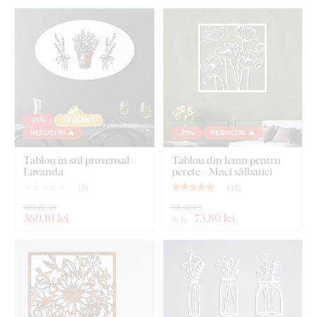
Ce este inclus în pachet?
Tablou din lemn pentru bucătărie - Flori
1-2 cârlige pe partea opusă a tabloului
-25%
3D EFEKT
REDUCERI 🔥
-25%
REDUCERI 🔥
Tablou în stil provensal -
Tablou din lemn pentru
Lavanda
perete - Maci sălbatici
(
0
)
(
19
)
480,20 lei
98,40 lei
360
,10 lei
73
,80 lei
de la