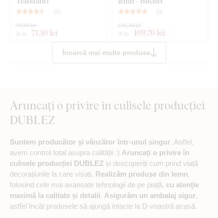
Trandafiri
lemn - Buchet
(
5
)
(
3
)
94,80 lei
146,30 lei
71
,10 lei
109
,70 lei
de la
de la
Încarcă mai multe produse
Aruncați o privire în culisele producției
DUBLEZ
Suntem producător și vânzător într-unul singur
. Astfel,
avem control total asupra calității :)
Aruncați o privire în
culisele producției DUBLEZ
și descoperiți cum prind viață
decorațiunile la care visați.
Realizăm produse din lemn
,
folosind cele mai avansate tehnologii de pe piață,
cu atenție
maximă la calitate și detalii
.
Asigurăm un ambalaj sigur
,
astfel încât produsele să ajungă intacte la D-voastră acasă.