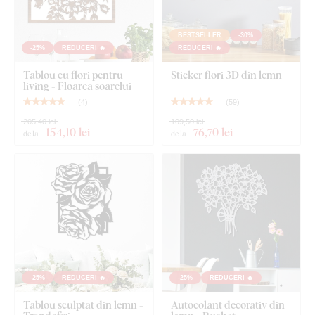
BESTSELLER
-30%
-25%
REDUCERI 🔥
REDUCERI 🔥
Tablou cu flori pentru
Sticker flori 3D din lemn
living - Floarea soarelui
(
4
)
(
59
)
205,40 lei
109,50 lei
154
,10 lei
76
,70 lei
de la
de la
-25%
REDUCERI 🔥
-25%
REDUCERI 🔥
Tablou sculptat din lemn -
Autocolant decorativ din