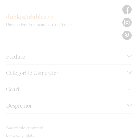
dublez@dublez.ro
Răspundem în maxim o zi lucrătoare
Produse
Categoriile Camerelor
Ocazii
Despre noi
Satisfacție garantată
Livrarea și plata