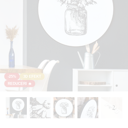
-25%
3D EFEKT
REDUCERI 🔥
+ 2