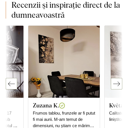
Recenzii și inspirație direct de la
dumneavoastră
Zuzana K.
Květa
tar 17
Frumos tablou, frunzele ar fi putut
Calitate 
m, sub
fi mai aurii. M-am temut de
liniștitoare
, totul ok,
dimensiuni, nu știam ce mărime