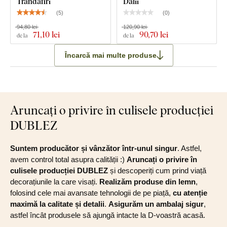
Trandafiri
Dalii
(
5
)
(
0
)
94,80 lei
120,90 lei
71
,10 lei
90
,70 lei
de la
de la
Încarcă mai multe produse
Aruncați o privire în culisele producției
DUBLEZ
Suntem producător și vânzător într-unul singur
. Astfel,
avem control total asupra calității :)
Aruncați o privire în
culisele producției DUBLEZ
și descoperiți cum prind viață
decorațiunile la care visați.
Realizăm produse din lemn
,
folosind cele mai avansate tehnologii de pe piață,
cu atenție
maximă la calitate și detalii
.
Asigurăm un ambalaj sigur
,
astfel încât produsele să ajungă intacte la D-voastră acasă.