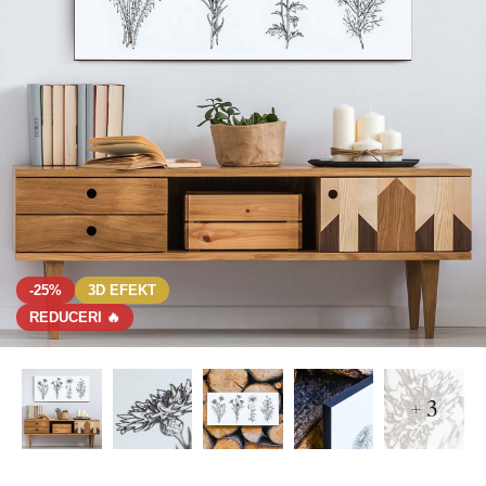
-25%
3D EFEKT
REDUCERI 🔥
+ 3