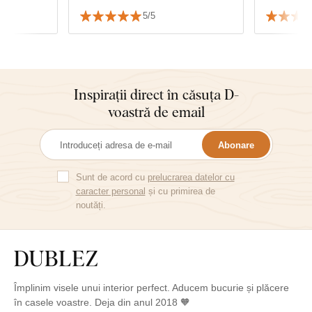
d cu
de tablou să aleg, dar se
5/5
potrivește perfect și se asortează
cu mobilierul.
Inspirații direct în căsuța D-
voastră de email
Abonare
Sunt de acord cu
prelucrarea datelor cu
caracter personal
și cu primirea de
noutăți.
Împlinim visele unui interior perfect. Aducem bucurie și plăcere
în casele voastre. Deja din anul 2018 🧡