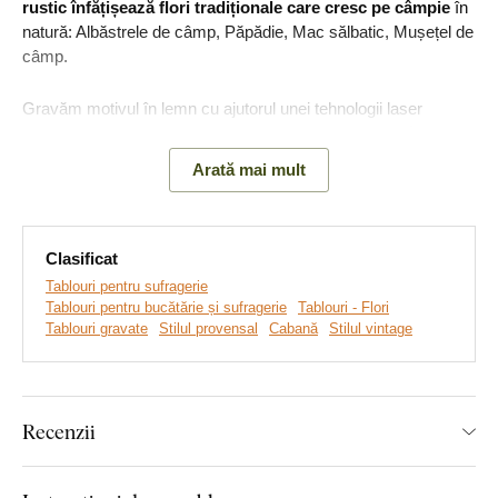
rustic înfățișează flori tradiționale care cresc pe câmpie
în
natură: Albăstrele de câmp, Păpădie, Mac sălbatic, Mușețel de
câmp.
Gravăm motivul în lemn cu ajutorul unei tehnologii laser
avansate. Datorită acesteia,
obținem un relief de adâncime
3D pe tablou, care este vizibil cu ochiul liber și tangibil
.
Arată mai mult
Dați viață pereților goi cu tabloul unic din lemn!
Principalele avantaje ale produsului:
Clasificat
Tablouri pentru sufragerie
Tablouri pentru bucătărie și sufragerie
Tablouri - Flori
Tablou în stil rustic
Tablouri gravate
Stilul provensal
Cabană
Stilul vintage
Detalii gravate cu precizie
Cadou original pentru o femei
Recenzii
Ideal pentru living
Producție ecologică din lemn