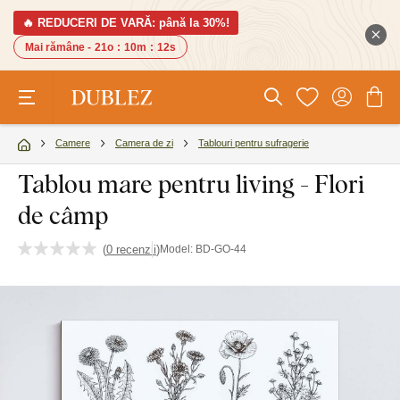
🔥 REDUCERI DE VARĂ: până la 30%!
Mai rămâne -
21o
:
10m
:
11s
Camere
Camera de zi
Tablouri pentru sufragerie
Tablou mare pentru living - Flori
de câmp
(
0 recenzii
)
Model:
BD-GO-44