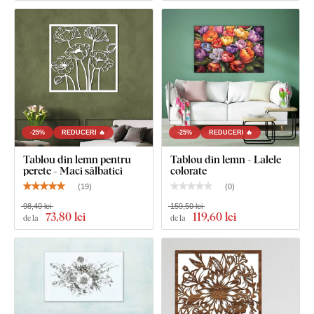
Ce este inclus în pachet?
Tablou mare pentru living - Flori de câmp
1-2 cârlige pe partea opusă a tabloului
-25%
REDUCERI 🔥
-25%
REDUCERI 🔥
Tablou din lemn pentru
Tablou din lemn - Lalele
perete - Maci sălbatici
colorate
(
19
)
(
0
)
98,40 lei
159,50 lei
73
,80 lei
119
,60 lei
de la
de la