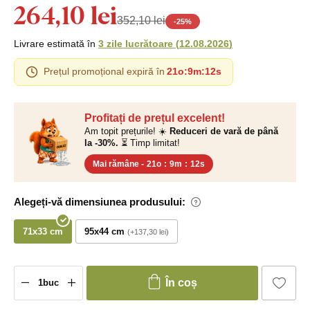
264,10 lei
352,10 lei
-
25
%
Livrare estimată în
3 zile lucrătoare
(
12.08.2026
)
Prețul promoțional expiră în
21o
:
9m
:
11s
Profitați de prețul excelent!
Am topit prețurile! ☀️
Reduceri de vară de până
la -30%.
⏳ Timp limitat!
Mai rămâne -
21o
:
9m
:
11s
Alegeți-vă dimensiunea produsului:
71x33 cm
95x44 cm
+137,30 lei
În coș