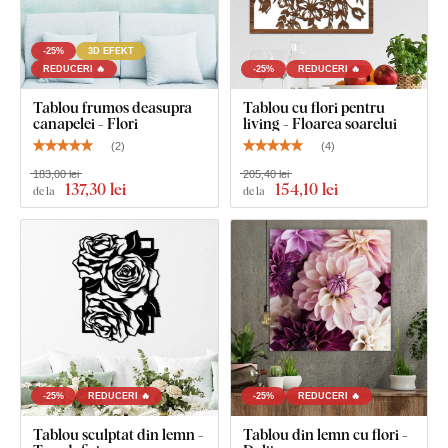
-25%
3D EFEKT
REDUCERI 🔥
-25%
REDUCERI 🔥
Tablou frumos deasupra
Tablou cu flori pentru
canapelei - Flori
living - Floarea soarelui
(
2
)
(
4
)
183,00 lei
205,40 lei
137
,30 lei
154
,10 lei
de la
de la
-25%
REDUCERI 🔥
-25%
REDUCERI 🔥
Tablou sculptat din lemn -
Tablou din lemn cu flori -