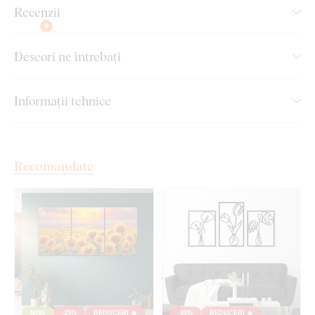
Tabloul este fabricat din
două straturi de lemn
. Straturile de
Recenzii
lemn sunt lipite ferm și creează o combinație frumoasă de
4
culori. Stratul inferior este întotdeauna în decor „Alb”, iar
decorul stratului superior al tabloului îl puteți alege D-voastră.
Deseori ne întrebați
Ce veți găsi în colet?
Informații tehnice
Tablou cu flori pentru living - Floarea soarelui
Cârlige pe partea opusă (pentru dimensiunea 66x66
cm)
Recomandate
NOU
-25%
REDUCERI 🔥
-30%
REDUCERI 🔥