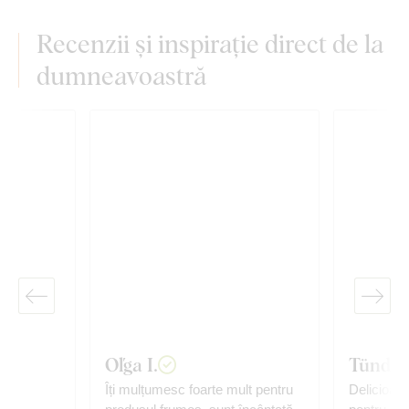
Recenzii și inspirație direct de la
dumneavoastră
Oľga I.
Tünde 
zat
Îți mulțumesc foarte mult pentru
Delicioase,