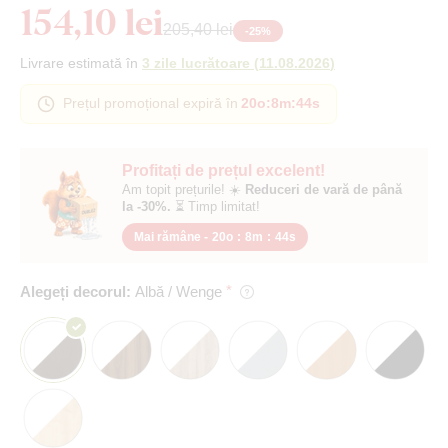
154,10 lei
205,40 lei
-
25
%
Livrare estimată în
3 zile lucrătoare
(
11.08.2026
)
Prețul promoțional expiră în
20o
:
8m
:
43s
Profitați de prețul excelent!
Am topit prețurile! ☀️
Reduceri de vară de până
la -30%.
⏳ Timp limitat!
Mai rămâne -
20o
:
8m
:
43s
Alegeți decorul:
Albă / Wenge