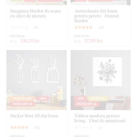
Imaginea florilor de soare
Autocolante din lemn
cu efect de pictură
pentru perete - Dansul
florilor
(
0
)
(
18
)
441,00 lei
168,30 lei
330
,70 lei
117
,80 lei
de la
de la
BESTSELLER
-30%
-25%
3D EFEKT
REDUCERI 🔥
REDUCERI 🔥
Sticker flori 3D din lemn
Tablou modern pentru
living - Flori de primăvară
(
59
)
(
0
)
109,50 lei
146,30 lei