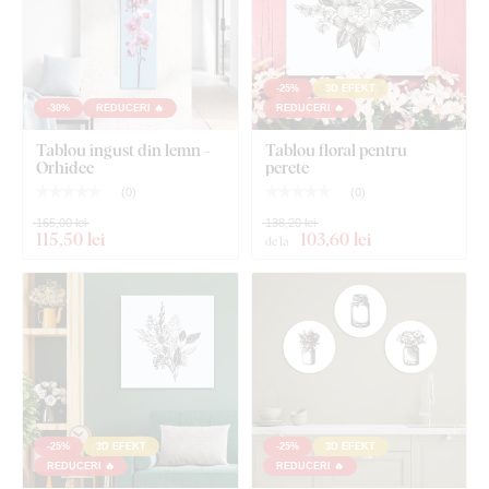
-25%
3D EFEKT
-30%
REDUCERI 🔥
REDUCERI 🔥
Tablou îngust din lemn -
Tablou floral pentru
Orhidee
perete
(
0
)
(
0
)
165,00 lei
138,20 lei
115
,50 lei
103
,60 lei
de la
-25%
3D EFEKT
-25%
3D EFEKT
REDUCERI 🔥
REDUCERI 🔥