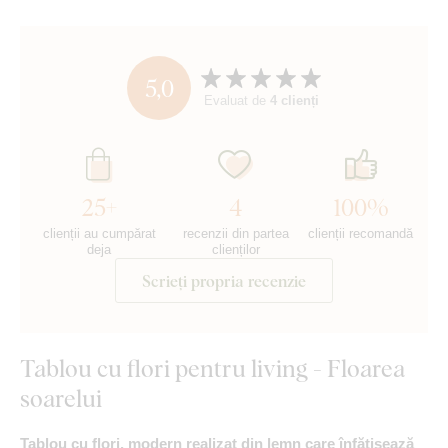
5,0
Evaluat de
4 clienți
25+
4
100%
clienții au cumpărat
recenzii din partea
clienții recomandă
deja
clienților
Scrieți propria recenzie
Tablou cu flori pentru living - Floarea
soarelui
Tablou cu flori, modern realizat din lemn care înfățișează