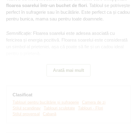
floarea soarelui într-un buchet de flori
. Tabloul se potrivește
perfect în sufragerie sau în bucătărie. Este perfect ca și cadou
pentru bunica, mama sau pentru toate doamnele.
Semnificație:
Floarea soarelui este adesea asociată cu
fericirea și energia pozitivă. Floarea soarelui este considerată
un simbol al prieteniei, așa că poate să fie și un cadou ideal
pentru o prietenă.
Arată mai mult
Principalele avantaje ale produsului:
Tablou unic din lemn
Clasificat
Tabloul este din două straturi
Tablouri pentru bucătărie și sufragerie
Camera de zi
Stilul scandinav
Tablouri sculptate
Tablouri - Flori
Conferă un efect 3D
Stilul provensal
Cabană
Motiv clasic cu flori