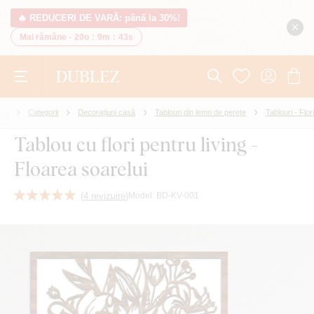
🔥 REDUCERI DE VARĂ: până la 30%!
Mai rămâne -
20o
:
9m
:
42s
Categorii
Decorațiuni casă
Tablouri din lemn de perete
Tablouri - Flori
Tablou cu flori pentru living -
Floarea soarelui
(
4 revizuire
)
Model:
BD-KV-001