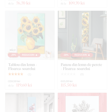
76
,70 lei
109
,70 lei
de la
de la
-25%
REDUCERI 🔥
-30%
REDUCERI 🔥
Tablou din lemn -
Panou din lemn de perete
Floarea-soarelui
- Floarea-soarelui
(
1
)
(
0
)
159,50 lei
165,00 lei
119
,60 lei
115
,50 lei
de la