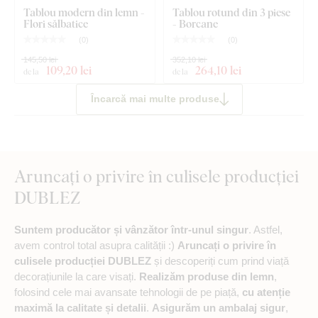
Tablou modern din lemn -
Tablou rotund din 3 piese
Flori sălbatice
- Borcane
(
0
)
(
0
)
145,50 lei
352,10 lei
109
,20 lei
264
,10 lei
de la
de la
Încarcă mai multe produse
Aruncați o privire în culisele producției
DUBLEZ
Suntem producător și vânzător într-unul singur
. Astfel,
avem control total asupra calității :)
Aruncați o privire în
culisele producției DUBLEZ
și descoperiți cum prind viață
decorațiunile la care visați.
Realizăm produse din lemn
,
folosind cele mai avansate tehnologii de pe piață,
cu atenție
maximă la calitate și detalii
.
Asigurăm un ambalaj sigur
,