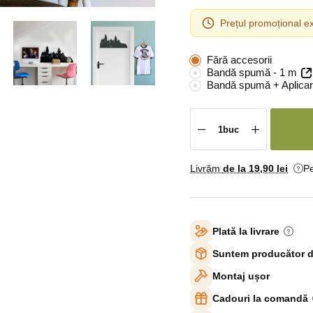
Prețul promoțional ex
Fără accesorii
Bandă spumă - 1 m
Bandă spumă + Aplicar
Livrăm
de la 19
,90 lei
Pe
Plată la livrare
Suntem producător d
Montaj ușor
Cadouri la comandă