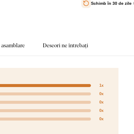
Schimb în 30 de zile
e asamblare
Deseori ne întrebați
1x
0x
0x
0x
0x