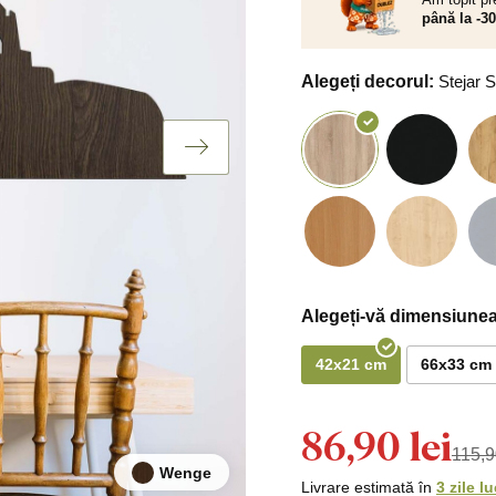
până la -3
Alegeți decorul:
Stejar
Alegeți-vă dimensiunea
42x21 cm
66x33 cm
86,90 lei
115,9
Wenge
Livrare estimată în
3 zile l