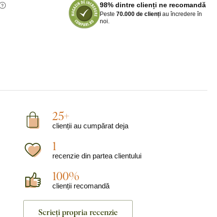
98% dintre clienți ne recomandă
Peste
70.000 de clienți
au încredere în
noi.
25+
clienții au cumpărat deja
1
recenzie din partea clientului
100%
clienții recomandă
Scrieți propria recenzie