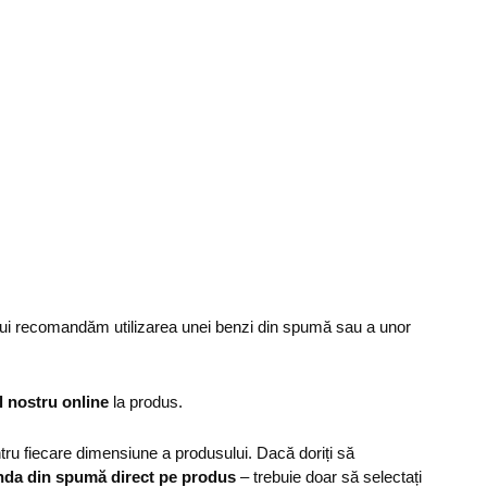
ului recomandăm utilizarea unei benzi din spumă sau a unor
l nostru online
la produs.
u fiecare dimensiune a produsului. Dacă doriți să
nda din spumă direct pe produs
– trebuie doar să selectați