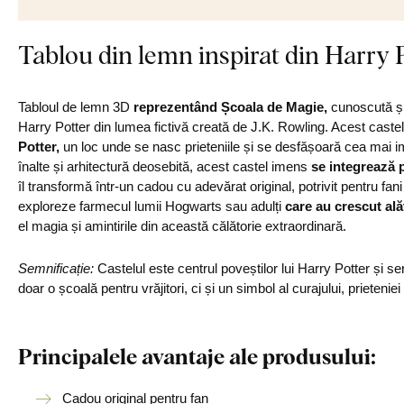
Tablou din lemn inspirat din Harry 
Tabloul de lemn 3D
reprezentând Școala de Magie,
cunoscută și
Harry Potter din lumea fictivă creată de J.K. Rowling. Acest cas
Potter,
un loc unde se nasc prieteniile și se desfășoară cea mai i
înalte și arhitectură deosebită, acest castel imens
se integrează p
îl transformă într-un cadou cu adevărat original, potrivit pentru fan
exploreze farmecul lumii Hogwarts sau adulți
care au crescut ală
el magia și amintirile din această călătorie extraordinară.
Semnificație:
Castelul este centrul poveștilor lui Harry Potter și s
doar o școală pentru vrăjitori, ci și un simbol al curajului, prieteniei
Principalele avantaje ale produsului:
Cadou original pentru fan