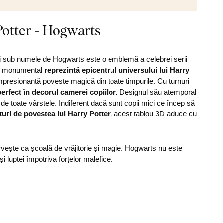
Potter - Hogwarts
 sub numele de Hogwarts este o emblemă a celebrei serii
tel monumental
reprezintă epicentrul universului lui Harry
mpresionantă poveste magică din toate timpurile. Cu turnuri
erfect în decorul camerei copiilor.
Designul său atemporal
i de toate vârstele. Indiferent dacă sunt copii mici ce încep să
turi de povestea lui Harry Potter,
acest tablou 3D aduce cu
ervește ca școală de vrăjitorie și magie. Hogwarts nu este
 și luptei împotriva forțelor malefice.