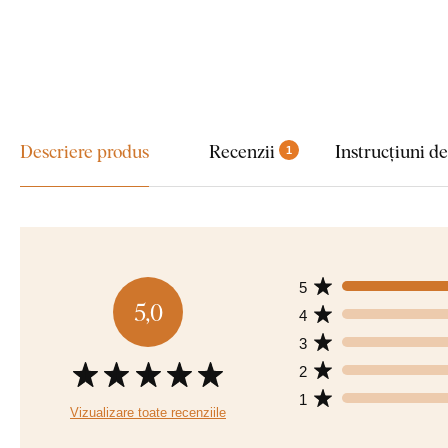
Descriere produs
Recenzii
Instrucțiuni d
1
5
5,0
4
3
2
1
Vizualizare toate recenziile