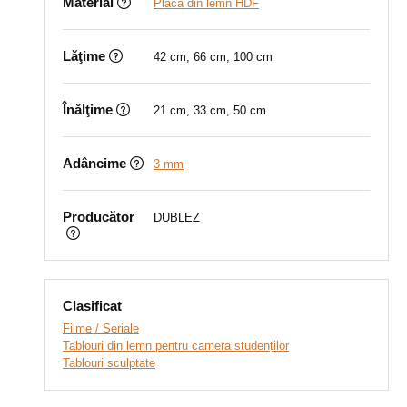
Material
Placă din lemn HDF
Lăţime
42 cm, 66 cm, 100 cm
Înălţime
21 cm, 33 cm, 50 cm
Adâncime
3 mm
Producător
DUBLEZ
Clasificat
Filme / Seriale
Tablouri din lemn pentru camera studenților
Tablouri sculptate