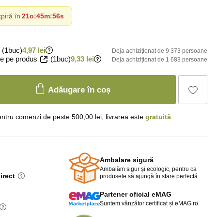
piră în
21o
:
45m
:
55s
(1buc)
4,97 lei
Deja achiziționat de 9 373 persoane
e pe produs
(1buc)
9,33 lei
Deja achiziționat de 1 683 persoane
Adăugare în coș
ntru comenzi de peste 500,00 lei, livrarea este
gratuită
Ambalare sigură
Ambalăm sigur și ecologic, pentru ca
irect
produsele să ajungă în stare perfectă.
Partener oficial eMAG
Suntem vânzător certificat și eMAG.ro.