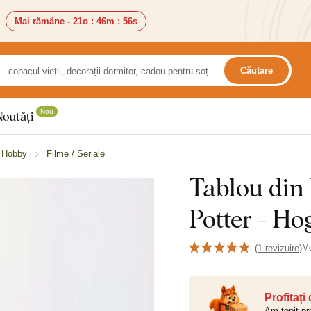
Mai rămâne -
21o
:
46m
:
55s
Căutare
Nou
Noutăți
Hobby
Filme / Seriale
Tablou din 
Potter - Ho
(
1 revizuire
)
M
Profitați
Am topit pr