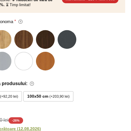
0%.
⏳ Timp limitat!
 Sonoma
 produsului:
100x50 cm
+92,20 lei
+203,90 lei
0 lei
-
26
%
ucrătoare
(
12.08.2026
)