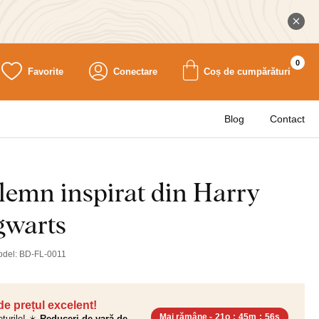
0
Favorite
Conectare
Coș de cumpărături
Blog
Contact
lemn inspirat din Harry
gwarts
odel:
BD-FL-0011
 de prețul excelent!
Mai rămâne -
21o
:
45m
:
55s
ețurile! ☀️
Reduceri de vară de