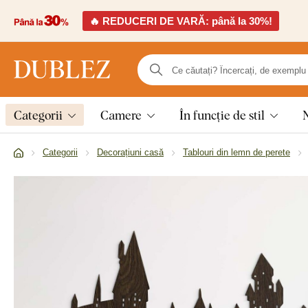
🔥 REDUCERI DE VARĂ: până la 30%!
Categorii
Camere
În funcție de stil
Categorii
Decorațiuni casă
Tablouri din lemn de perete