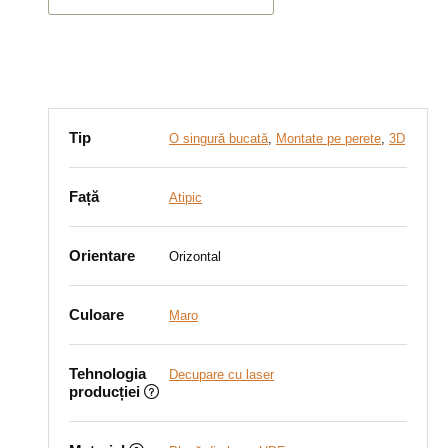
Tip
O singură bucată
,
Montate pe perete
,
3D
Față
Atipic
Orientare
Orizontal
Culoare
Maro
Tehnologia
Decupare cu laser
producției