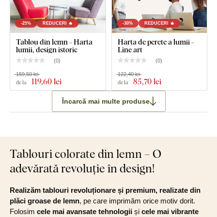
-25%
REDUCERI 🔥
-30%
REDUCERI 🔥
Tablou din lemn - Harta
Harta de perete a lumii -
lumii, design istoric
Line art
(
0
)
(
0
)
159,50 lei
122,40 lei
119
,60 lei
85
,70 lei
de la
de la
Încarcă mai multe produse
Tablouri colorate din lemn – O
adevărată revoluție în design!
Realizăm tablouri revoluționare și premium, realizate din
plăci groase de lemn
, pe care imprimăm orice motiv dorit.
Folosim
cele mai avansate tehnologii
și
cele mai vibrante