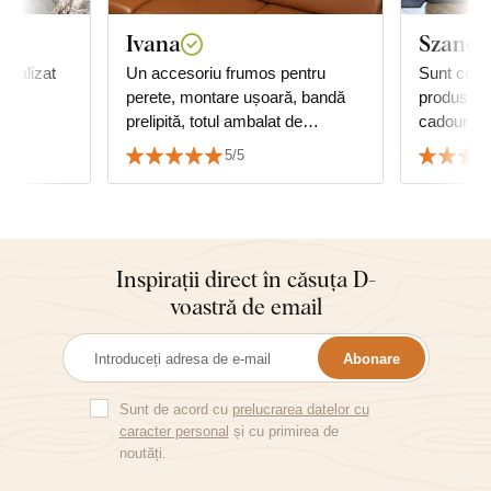
Ivana
Szandr
Un accesoriu frumos pentru
Sunt comp
perete, montare ușoară, bandă
produs. Îți mulțumesc pentru
prelipită, totul ambalat de
ca
calitate...
5/5
Inspirații direct în căsuța D-
voastră de email
Abonare
Sunt de acord cu
prelucrarea datelor cu
caracter personal
și cu primirea de
noutăți.