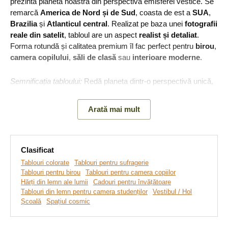
prezintă planeta noastră din perspectiva emisferei vestice. Se
remarcă
America de Nord și de Sud
, coasta de est a
SUA
,
Brazilia
și
Atlanticul central
. Realizat pe baza unei
fotografii
reale din satelit
, tabloul are un aspect
realist și detaliat
.
Forma rotundă și calitatea premium îl fac perfect pentru
birou
,
camera copilului
,
săli de clasă
sau
interioare moderne
.
Semnificația tabloului:
Redă planeta dintr-o perspectivă unică,
cu accent pe continentul american, oferind o reprezentare
exactă și autentică a Pământului.
Arată mai mult
Clasificat
Tablouri colorate
Tablouri pentru sufragerie
Tablouri pentru birou
Tablouri pentru camera copiilor
Hărți din lemn ale lumii
Cadouri pentru învățătoare
Tablouri din lemn pentru camera studenților
Vestibul / Hol
Școală
Spațiul cosmic