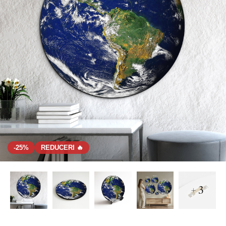
-25%
REDUCERI 🔥
+ 3