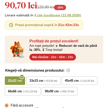
90,70 lei
120,90 lei
-
25
%
Livrare estimată în
4 zile lucrătoare
(
13.08.2026
)
Prețul promoțional expiră în
21o
:
42m
:
22s
Profitați de prețul excelent!
Am topit prețurile! ☀️
Reduceri de vară de până
la -30%.
⏳ Timp limitat!
Mai rămâne -
21o
:
42m
:
22s
Alegeți-vă dimensiunea produsului:
22x22 cm
33x33 cm
45x45 cm
+53,80 lei
+116,00 lei
66x66 cm
90x90 cm
+211,20 lei
+360,70 lei
Fără accesorii