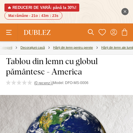
🔥 REDUCERI DE VARĂ: până la 30%!
Mai rămâne -
21o
:
43m
:
22s
Categorii
Decorațiuni casă
Hărți din lemn pentru perete
Hărți din lemn ale lumii
Tablou din lemn cu globul
pământesc - America
(
0 recenzii
)
Model:
DFO-MS-0006