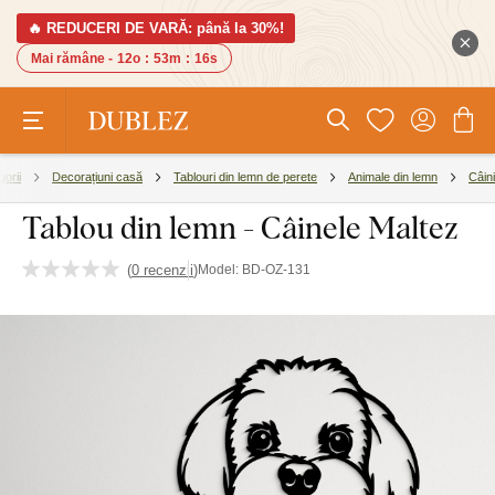
🔥 REDUCERI DE VARĂ: până la 30%!
Mai rămâne -
12o
:
53m
:
15s
orii
Decorațiuni casă
Tablouri din lemn de perete
Animale din lemn
Câini
Tablou din lemn - Câinele Maltez
(
0 recenzii
)
Model:
BD-OZ-131