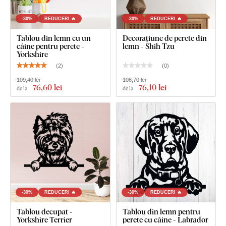
Materialul este
solid
(grosime 3 mm),
stabil ca formă și cu
suprafață netedă
. Datorită rezistenței, putem tăia și
detalii
-30%
REDUCERI 🔥
-30%
REDUCERI 🔥
fine și subțiri
.
Tablou din lemn cu un
Decorațiune de perete din
câine pentru perete -
lemn - Shih Tzu
Yorkshire
(
2
)
(
0
)
109,40 lei
108,70 lei
76
,60 lei
76
,10 lei
de la
de la
Puteți alege dintre
12 decorațiuni
cu lac semi-mat, care
crește
rezistența la zgârieturi obișnuite
.
Grosimea
de
3 mm
conferă produsului
efect 3D
cu umbrire delicată, astfel încât pe
-30%
REDUCERI 🔥
-30%
REDUCERI 🔥
perete arată curat și elegant – spre deosebire de autocolantele
subțiri din hârtie.
Tablou decupat -
Tablou din lemn pentru
Yorkshire Terrier
perete cu câine - Labrador