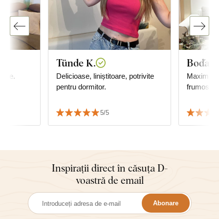
Tünde K.
Boďa
rdine.
Delicioase, liniștitoare, potrivite
Maximă satisfacț
pentru dormitor.
frumos spa
5/5
Inspirații direct în căsuța D-
voastră de email
Abonare