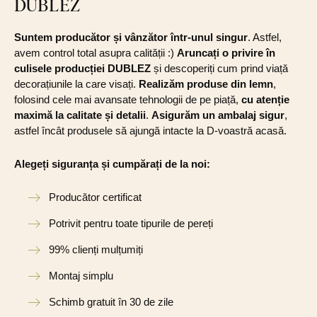
DUBLEZ
Suntem producător și vânzător într-unul singur
. Astfel,
avem control total asupra calității :)
Aruncați o privire în
culisele producției DUBLEZ
și descoperiți cum prind viață
decorațiunile la care visați.
Realizăm produse din lemn
,
folosind cele mai avansate tehnologii de pe piață,
cu atenție
maximă la calitate și detalii
.
Asigurăm un ambalaj sigur
,
astfel încât produsele să ajungă intacte la D-voastră acasă.
Alegeți siguranța și cumpărați de la noi:
Producător certificat
Potrivit pentru toate tipurile de pereți
99% clienți mulțumiți
Montaj simplu
Schimb gratuit în 30 de zile