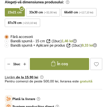
Alegeți-vă dimensiunea produsului:
23x21 cm
33x30 cm
66x60 cm
+32,00 lei
+117,10 lei
87x78 cm
+213,10 lei
Fără accesorii
Bandă spumă - 15 cm
(1buc)
1,46 lei
Bandă spumă + Aplicare pe produs
(1buc)
9,33 lei
În coș
Livrăm
de la 15
,90 lei
Pentru comenzi de peste 500,00 lei, livrarea este
gratuită
Plată la livrare
Suntem producător direct