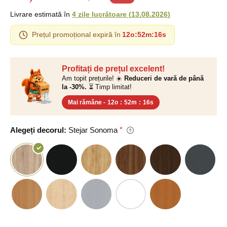
Livrare estimată în
4 zile lucrătoare
(
13.08.2026
)
Prețul promoțional expiră în
12o
:
52m
:
15s
Profitați de prețul excelent!
Am topit prețurile! ☀️
Reduceri de vară de până
la -30%.
⏳ Timp limitat!
Mai rămâne -
12o
:
52m
:
15s
Alegeți decorul:
Stejar Sonoma