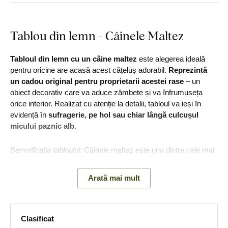
Tablou din lemn - Câinele Maltez
Tabloul din lemn cu un câine maltez
este alegerea ideală
pentru oricine are acasă acest cățeluș adorabil.
Reprezintă
un cadou original pentru proprietarii acestei rase
– un
obiect decorativ care va aduce zâmbete și va înfrumuseța
orice interior. Realizat cu atenție la detalii, tabloul va ieși în
evidență în
sufragerie, pe hol sau chiar lângă culcușul
micului paznic alb
.
Semnificația tabloului:
Câinele maltez este una dintre cele mai
vechi rase de companie și era crescut ca un companion
răsfățat încă din Roma antică.
Arată mai mult
Principalele avantaje ale produsului:
Clasificat