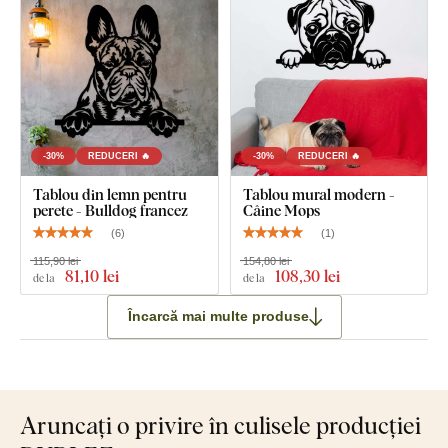
-30%
REDUCERI 🔥
-30%
REDUCERI 🔥
Tablou din lemn pentru
Tablou mural modern -
perete - Bulldog francez
Câine Mops
(
6
)
(
1
)
115,90 lei
154,80 lei
81
,10 lei
108
,30 lei
de la
de la
Încarcă mai multe produse
Aruncați o privire în culisele producției