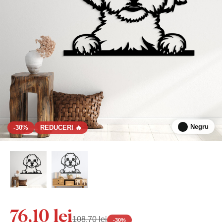
Negru
-30%
REDUCERI 🔥
76,10 lei
108,70 lei
-
30
%