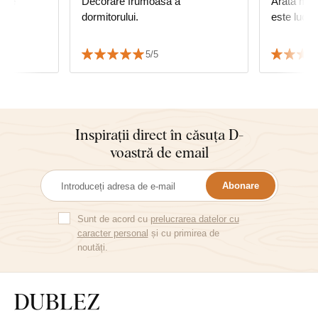
gine
Decorare frumoasă a
Arata min
dormitorului.
este lucrat
5/5
Inspirații direct în căsuța D-
voastră de email
Abonare
Sunt de acord cu
prelucrarea datelor cu
caracter personal
și cu primirea de
noutăți.