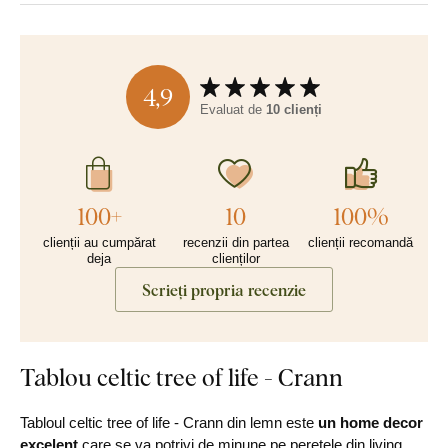
4,9
Evaluat de
10 clienți
100+
10
100%
clienții au cumpărat
recenzii din partea
clienții recomandă
deja
clienților
Scrieți propria recenzie
Tablou celtic tree of life - Crann
Tabloul celtic tree of life - Crann din lemn este
un home decor
excelent
care se va potrivi de minune pe peretele din living