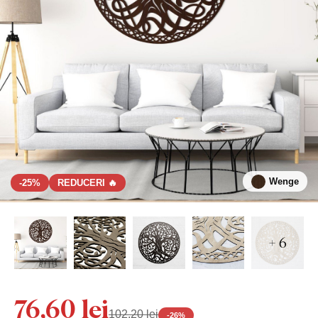
Wenge
-25%
REDUCERI 🔥
+ 6
76,60 lei
102,20 lei
-
26
%