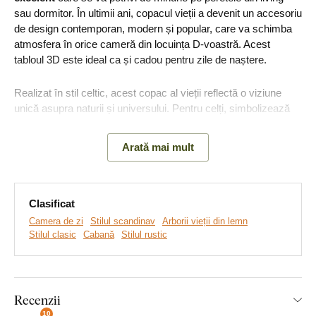
sau dormitor. În ultimii ani, copacul vieții a devenit un accesoriu
de design contemporan, modern și popular, care va schimba
atmosfera în orice cameră din locuința D-voastră. Acest
tabloul 3D este ideal ca și cadou pentru zile de naștere.
Realizat în stil celtic, acest copac al vieții reflectă o viziune
unică asupra naturii și universului. Pentru celți, simbolizează
interconexiunea tuturor formelor de viață și credința că arborii
sunt strămoșii umani, fiind punți între lumea spirituală, cea a
Arată mai mult
strămoșilor și realitatea noastră, deschizând calea către alte
dimensiuni.
Clasificat
Montaj pe care îl poate realiza
Camera de zi
Stilul scandinav
Arborii vieții din lemn
Stilul clasic
Cabană
Stilul rustic
oricine:
Montajul produsului este foarte simplu :) Pentru agățarea
produsului recomandăm utilizarea unei benzi din spumă sau a
Recenzii
unor mici cuie. Simplu, fără nicio găurire.
10