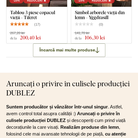
-25%
REDUCERI 🔥
-25%
REDUCERI 🔥
Tablou 3 piese copacul
Simbol arborele vieții din
vieții - Tiferet
lemn - Yggdrasill
(
17
)
(
0
)
267,20 lei
141,70 lei
200
,40 lei
106
,30 lei
de la
de la
Încarcă mai multe produse
Aruncați o privire în culisele producției
DUBLEZ
Suntem producător și vânzător într-unul singur
. Astfel,
avem control total asupra calității :)
Aruncați o privire în
culisele producției DUBLEZ
și descoperiți cum prind viață
decorațiunile la care visați.
Realizăm produse din lemn
,
folosind cele mai avansate tehnologii de pe piață,
cu atenție