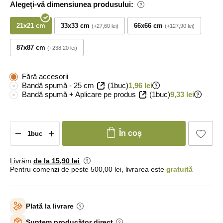
Alegeți-vă dimensiunea produsului:
21x21 cm
33x33 cm
66x66 cm
+27,60 lei
+127,90 lei
87x87 cm
+238,20 lei
Fără accesorii
Bandă spumă - 25 cm
(1buc)
1,96 lei
Bandă spumă + Aplicare pe produs
(1buc)
9,33 lei
În coș
Livrăm
de la 15
,90 lei
Pentru comenzi de peste 500,00 lei, livrarea este
gratuită
Plată la livrare
Suntem producător direct