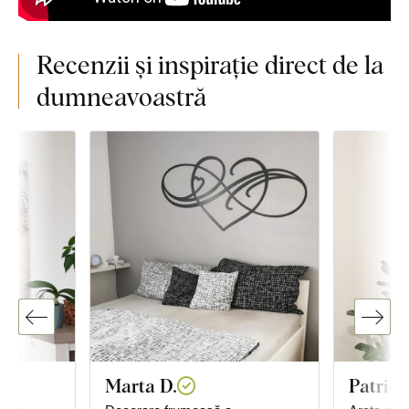
Recenzii și inspirație direct de la
dumneavoastră
Marta D.
Patrici