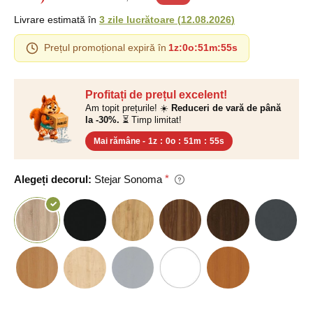
Livrare estimată în
3 zile lucrătoare
(
12.08.2026
)
Prețul promoțional expiră în
1z
:
0o
:
51m
:
54s
Profitați de prețul excelent!
Am topit prețurile! ☀️
Reduceri de vară de până
la -30%.
⏳ Timp limitat!
Mai rămâne -
1z
:
0o
:
51m
:
54s
Alegeți decorul:
Stejar Sonoma