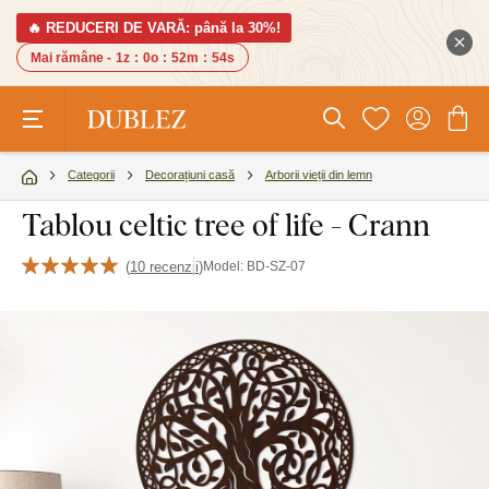
🔥 REDUCERI DE VARĂ: până la 30%!
Mai rămâne -
1z
:
0o
:
52m
:
53s
Categorii
Decorațiuni casă
Arborii vieții din lemn
Tablou celtic tree of life - Crann
(
10 recenzii
)
Model:
BD-SZ-07