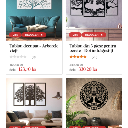
-25%
REDUCERI 🔥
-25%
REDUCERI 🔥
Tablou decupat - Arborele
Tablou din 3 piese pentru
vieții
perete - Doi îndrăgostiți
(
0
)
(
70
)
165,00 lei
440,30 lei
123
,70 lei
330
,20 lei
de la
de la