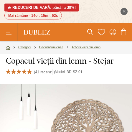
🔥 REDUCERI DE VARĂ: până la 30%!
Mai rămâne -
14o
:
15m
:
51s
Categorii
Decorațiuni casă
Arborii vieții din lemn
Copacul vieții din lemn - Stejar
(
41 recenzii
)
Model:
BD-SZ-01