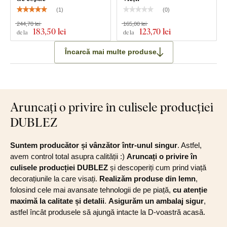
(
1
)
(
0
)
244,70 lei
165,00 lei
183
,50 lei
123
,70 lei
de la
de la
Încarcă mai multe produse
Aruncați o privire în culisele producției
DUBLEZ
Suntem producător și vânzător într-unul singur
. Astfel,
avem control total asupra calității :)
Aruncați o privire în
culisele producției DUBLEZ
și descoperiți cum prind viață
decorațiunile la care visați.
Realizăm produse din lemn
,
folosind cele mai avansate tehnologii de pe piață,
cu atenție
maximă la calitate și detalii
.
Asigurăm un ambalaj sigur
,
astfel încât produsele să ajungă intacte la D-voastră acasă.