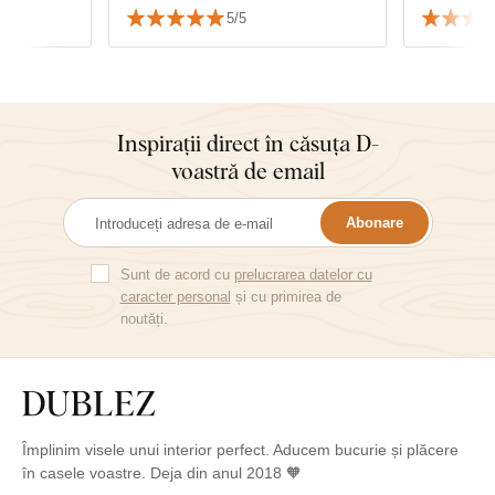
foarte mulțumit de calitate și de
5/5
serviciu.
Inspirații direct în căsuța D-
voastră de email
Abonare
Sunt de acord cu
prelucrarea datelor cu
caracter personal
și cu primirea de
noutăți.
Împlinim visele unui interior perfect. Aducem bucurie și plăcere
în casele voastre. Deja din anul 2018 🧡