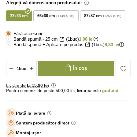
Alegeți-vă dimensiunea produsului:
33x33 cm
66x66 cm
87x87 cm
+149,40 lei
+268,10 lei
Fără accesorii
Bandă spumă - 25 cm
(1buc)
1,96 lei
Bandă spumă + Aplicare pe produs
(1buc)
9,33 lei
În coș
Livrăm
de la 15
,90 lei
Pentru comenzi de peste 500,00 lei, livrarea este
gratuită
Plată la livrare
Suntem producător direct
Montaj ușor