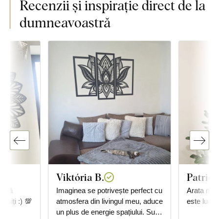
Recenzii și inspirație direct de la
dumneavoastră
Viktória B.
Patrici
, vă
Imaginea se potrivește perfect cu
Arata min
miți :) 💯
atmosfera din livingul meu, aduce
este lucrat
un plus de energie spațiului. Sunt