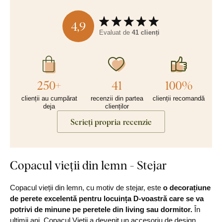
4,9
Evaluat de
41 clienți
250+
41
100%
clienții au cumpărat
recenzii din partea
clienții recomandă
deja
clienților
Scrieți propria recenzie
Copacul vieții din lemn - Stejar
Copacul vieții din lemn, cu motiv de stejar, este
o decorațiune
de perete excelentă pentru locuința D-voastră care se va
potrivi de minune pe
peretele din living sau dormitor.
În
ultimii ani, Copacul Vieții a devenit un accesoriu de design