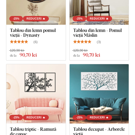
Copacul vieții din lemn - Stejar
-25%
REDUCERI 🔥
-25%
REDUCERI 🔥
Tablou din lemn pomul
Tablou din lemn - Pomul
vieții - Dynasty
vieții Măslin
(
6
)
(
3
)
120,90 lei
120,90 lei
90
,70 lei
90
,70 lei
de la
de la
-25%
REDUCERI 🔥
-25%
REDUCERI 🔥
Tablou triptic - Ramură
Tablou decupat - Arborele
de copac
vieții