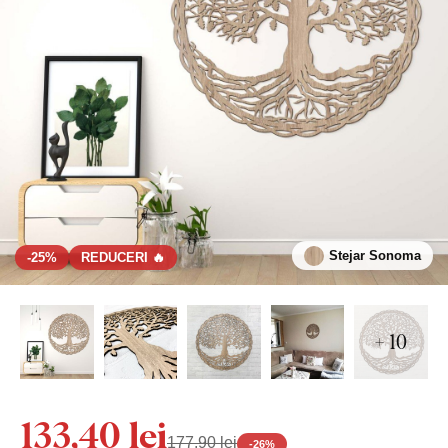
Stejar Sonoma
-25%
REDUCERI 🔥
+ 10
133,40 lei
177,90 lei
-
26
%