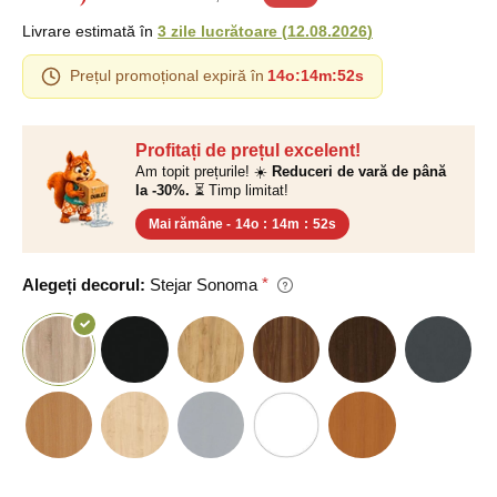
Livrare estimată în
3 zile lucrătoare
(
12.08.2026
)
Prețul promoțional expiră în
14o
:
14m
:
52s
Profitați de prețul excelent!
Am topit prețurile! ☀️
Reduceri de vară de până
la -30%.
⏳ Timp limitat!
Mai rămâne -
14o
:
14m
:
52s
Alegeți decorul:
Stejar Sonoma