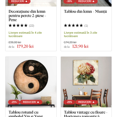
REDUCERI 🔥
-30%
REDUCERI 🔥
Decorațiune din lemn
Tablou din lemn - Munții
pentru perete 2-piese -
Pene
(
22
)
(
1
)
Livrare estimată în 4 zile
Livrare estimată în 3 zile
lucrătoare
lucrătoare
239,00 lei
174,20 lei
179
,20 lei
121
,90 lei
de la
de la
-25%
REDUCERI 🔥
-25%
REDUCERI 🔥
Tablou rotund cu
Tablou vintage cu floare -
simbolul Yin și Yang
Hortensia romantică