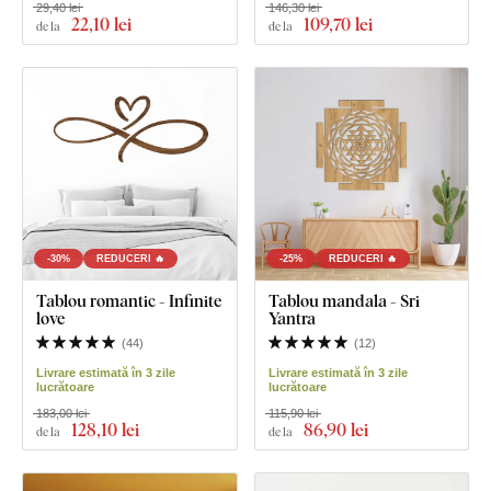
29,40 lei
146,30 lei
22
,10 lei
109
,70 lei
de la
de la
-30%
REDUCERI 🔥
-25%
REDUCERI 🔥
Tablou romantic - Infinite
Tablou mandala - Sri
love
Yantra
(
44
)
(
12
)
Livrare estimată în 3 zile
Livrare estimată în 3 zile
lucrătoare
lucrătoare
183,00 lei
115,90 lei
128
,10 lei
86
,90 lei
de la
de la