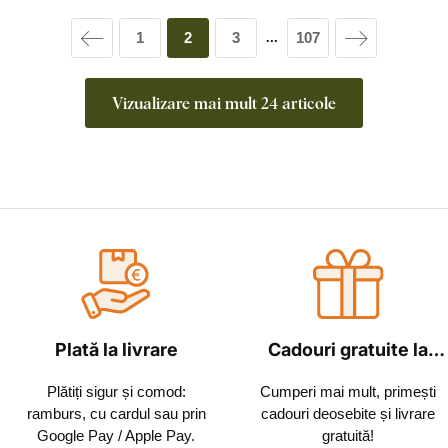
1
2
3
107
...
Vizualizare mai mult 24 articole
Plată la livrare
Cadouri gratuite la
fiecare comandă
Plătiți sigur și comod:
Cumperi mai mult, primești
ramburs, cu cardul sau prin
cadouri deosebite și livrare
Google Pay / Apple Pay.
gratuită!