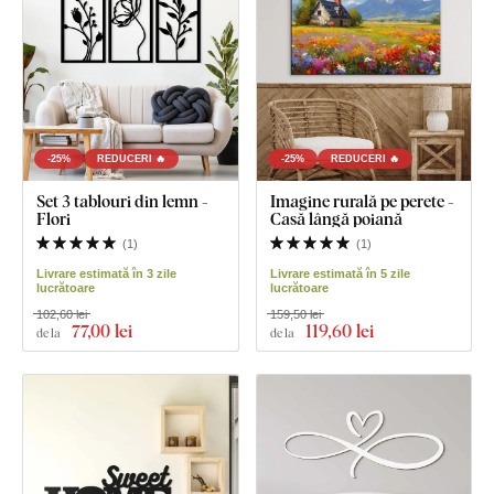
-25%
REDUCERI 🔥
-25%
REDUCERI 🔥
Set 3 tablouri din lemn -
Imagine rurală pe perete -
Flori
Casă lângă poiană
(
1
)
(
1
)
Livrare estimată în 3 zile
Livrare estimată în 5 zile
lucrătoare
lucrătoare
102,60 lei
159,50 lei
77
,00 lei
119
,60 lei
de la
de la