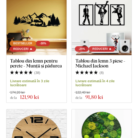
BESTSELLER
-30%
REDUCERI 🔥
-25%
REDUCERI 🔥
Tablou din lemn pentru
Tablou din lemn 3 piese -
perete - Munții și pădurea
Michael Jackson
(
38
)
(
8
)
Livrare estimată în 3 zile
Livrare estimată în 4 zile
lucrătoare
lucrătoare
174,20 lei
122,40 lei
121
,90 lei
91
,80 lei
de la
de la