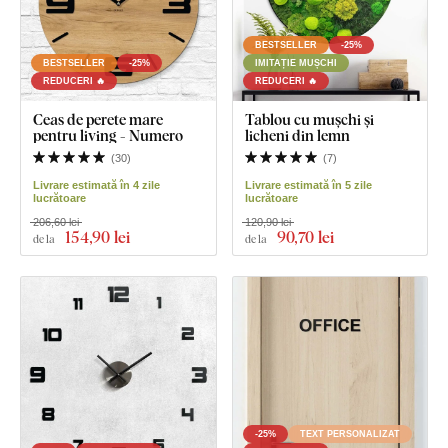
BESTSELLER
-25%
BESTSELLER
-25%
IMITAȚIE MUȘCHI
REDUCERI 🔥
REDUCERI 🔥
Ceas de perete mare
Tablou cu mușchi și
pentru living - Numero
licheni din lemn
(
30
)
(
7
)
Livrare estimată în 4 zile
Livrare estimată în 5 zile
lucrătoare
lucrătoare
206,60 lei
120,90 lei
154
,90 lei
90
,70 lei
de la
de la
-25%
TEXT PERSONALIZAT