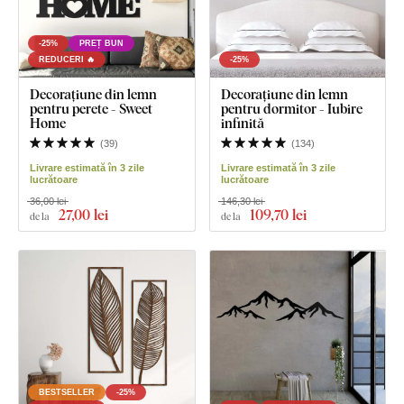
-25%
PREȚ BUN
REDUCERI 🔥
-25%
Decorațiune din lemn
Decorațiune din lemn
pentru perete - Sweet
pentru dormitor - Iubire
Home
infinită
(
39
)
(
134
)
Livrare estimată în 3 zile
Livrare estimată în 3 zile
lucrătoare
lucrătoare
36,00 lei
146,30 lei
27
,00 lei
109
,70 lei
de la
de la
BESTSELLER
-25%