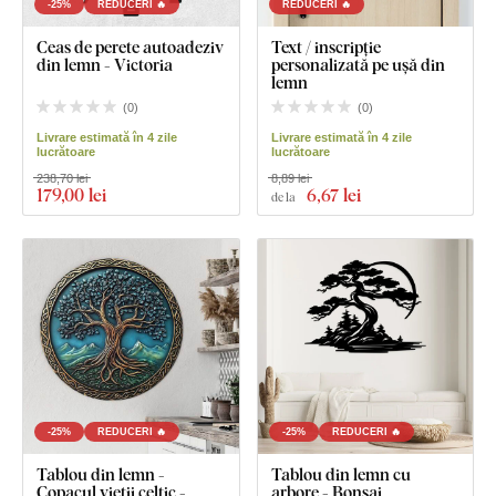
-25%
REDUCERI 🔥
REDUCERI 🔥
Ceas de perete autoadeziv
Text / inscripție
din lemn - Victoria
personalizată pe ușă din
lemn
(
0
)
(
0
)
Livrare estimată în 4 zile
Livrare estimată în 4 zile
lucrătoare
lucrătoare
238,70 lei
8,89 lei
179
,00 lei
6
,67 lei
de la
-25%
REDUCERI 🔥
-25%
REDUCERI 🔥
Tablou din lemn -
Tablou din lemn cu
Copacul vieții celtic -
arbore - Bonsai