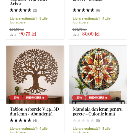
Arbor
(
2
)
(
6
)
Livrare estimată în 5 zile
Livrare estimată în 4 zile
lucrătoare
lucrătoare
120,90 lei
106,70 lei
90
,70 lei
80
,00 lei
de la
de la
-25%
REDUCERI 🔥
-25%
REDUCERI 🔥
Tablou Arborele Vieții 3D
Mandala din lemn pentru
din lemn - Abundență
perete – Culorile lumii
(
4
)
(
0
)
Livrare estimată în 4 zile
Livrare estimată în 5 zile
lucrătoare
lucrătoare