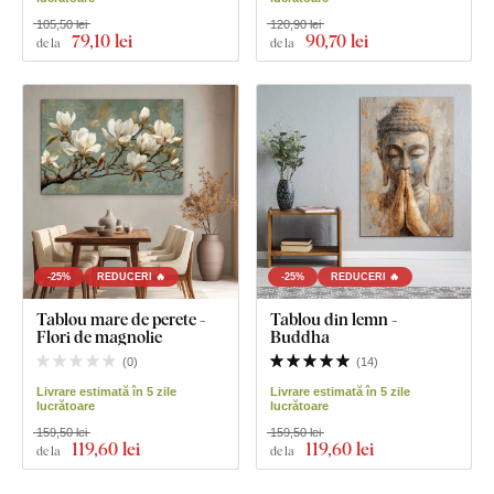
105,50 lei
120,90 lei
79
,10 lei
90
,70 lei
de la
de la
-25%
REDUCERI 🔥
-25%
REDUCERI 🔥
Tablou mare de perete -
Tablou din lemn -
Flori de magnolie
Buddha
(
0
)
(
14
)
Livrare estimată în 5 zile
Livrare estimată în 5 zile
lucrătoare
lucrătoare
159,50 lei
159,50 lei
119
,60 lei
119
,60 lei
de la
de la