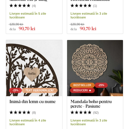
(
4
)
(
1
)
Livrare estimată în 5 zile
Livrare estimată în 3 zile
lucrătoare
lucrătoare
120,90 lei
120,90 lei
90
,70 lei
90
,70 lei
de la
de la
BESTSELLER
-25%
-25%
TEXT PERSONALIZAT
REDUCERI 🔥
Inimă din lemn cu nume
Mandala boho pentru
perete - Pasiune
(
8
)
(
92
)
Livrare estimată în 4 zile
Livrare estimată în 3 zile
lucrătoare
lucrătoare