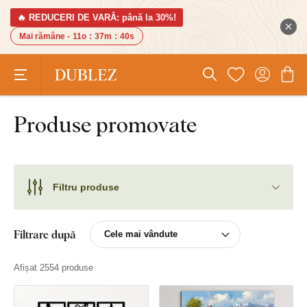
🔥 REDUCERI DE VARĂ: până la 30%!
Mai rămâne -
11o
:
37m
:
40s
Produse promovate
Filtru produse
Filtrare după
Afișat 2554 produse