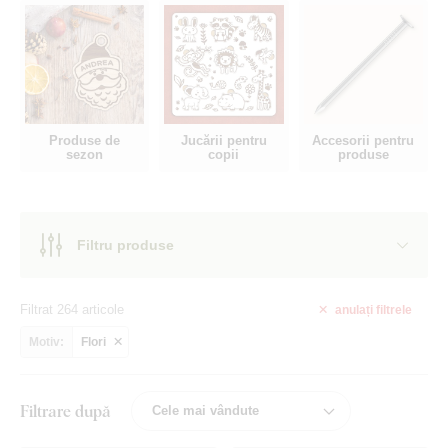
Produse de
Jucării pentru
Accesorii pentru
sezon
copii
produse
Filtru produse
Filtrat 264 articole
anulați
filtrele
Motiv:
Flori
Filtrare după