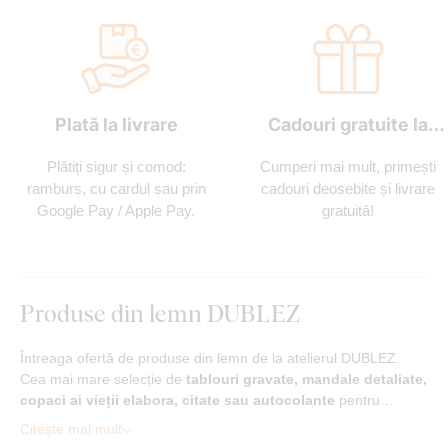
Plată la livrare
Cadouri gratuite la
fiecare comandă
Plătiți sigur și comod:
Cumperi mai mult, primești
ramburs, cu cardul sau prin
cadouri deosebite și livrare
Google Pay / Apple Pay.
gratuită!
Produse din lemn DUBLEZ
Întreaga ofertă de produse din lemn de la atelierul DUBLEZ.
Cea mai mare selecție de
tablouri gravate, mandale detaliate,
copaci ai vieții elabora, citate sau autocolante
pentru…
Citește mai mult