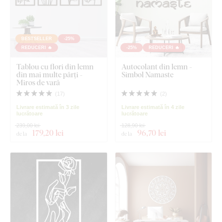
BESTSELLER
-25%
REDUCERI 🔥
-25%
REDUCERI 🔥
Tablou cu flori din lemn
Autocolant din lemn -
din mai multe părți -
Simbol Namaste
Miros de vară
(
17
)
(
2
)
Livrare estimată în 3 zile
Livrare estimată în 4 zile
lucrătoare
lucrătoare
239,00 lei
128,90 lei
179
,20 lei
96
,70 lei
de la
de la