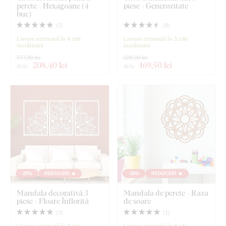
perete - Hexagoane (4
piese - Generozitate
buc)
(
2
)
(
8
)
Livrare estimată în 4 zile
Livrare estimată în 3 zile
lucrătoare
lucrătoare
277,80 lei
226,00 lei
208
,40 lei
169
,50 lei
de la
de la
-25%
REDUCERI 🔥
-30%
REDUCERI 🔥
Mandala decorativă 3
Mandala de perete - Raza
piese - Floare Înflorită
de soare
(
3
)
(
1
)
Livrare estimată în 4 zile
Livrare estimată în 4 zile