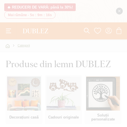
🔥 REDUCERI DE VARĂ: până la 30%!
Mai rămâne -
5o
:
9m
:
15s
Categorii
Produse din lemn DUBLEZ
Soluții
Decorațiuni casă
Cadouri originale
personalizate