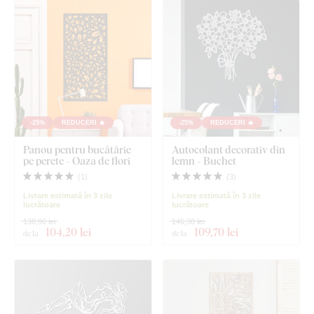
-25%
REDUCERI 🔥
-25%
REDUCERI 🔥
Panou pentru bucătărie
Autocolant decorativ din
pe perete - Oaza de flori
lemn - Buchet
(
1
)
(
3
)
Livrare estimată în 3 zile
Livrare estimată în 3 zile
lucrătoare
lucrătoare
138,90 lei
146,30 lei
104
,20 lei
109
,70 lei
de la
de la