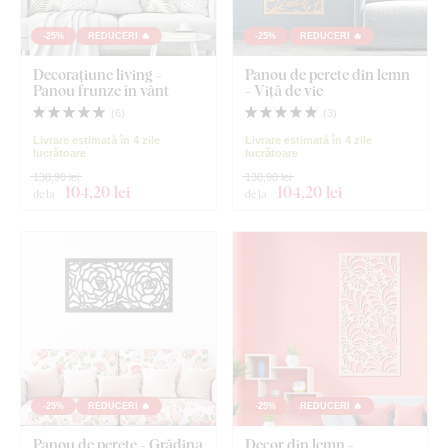
-25%
REDUCERI 🔥
-25%
REDUCERI 🔥
Decorațiune living -
Panou de perete din lemn
Panou frunze în vânt
- Viță de vie
(
6
)
(
3
)
Livrare estimată în 4 zile
Livrare estimată în 4 zile
lucrătoare
lucrătoare
138,90 lei
138,90 lei
104
,20 lei
104
,20 lei
de la
de la
-25%
REDUCERI 🔥
-25%
REDUCERI 🔥
Panou de perete - Grădina
Decor din lemn -