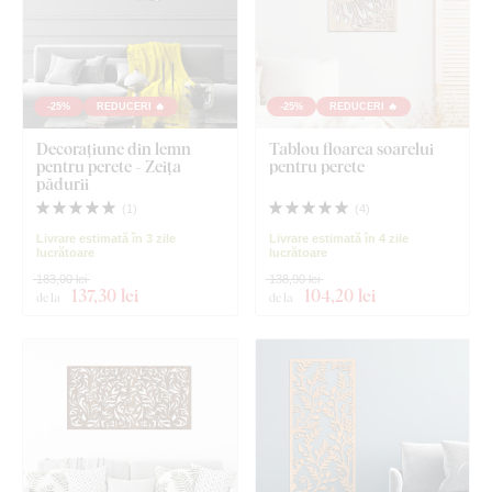
-25%
REDUCERI 🔥
-25%
REDUCERI 🔥
Decorațiune din lemn
Tablou floarea soarelui
pentru perete - Zeița
pentru perete
pădurii
(
1
)
(
4
)
Livrare estimată în 3 zile
Livrare estimată în 4 zile
lucrătoare
lucrătoare
183,00 lei
138,90 lei
137
,30 lei
104
,20 lei
de la
de la