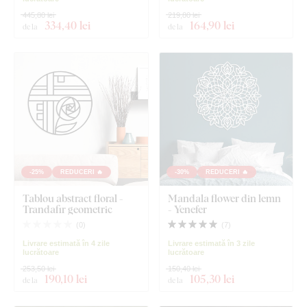
445,80 lei
219,80 lei
334
,40 lei
164
,90 lei
de la
de la
-25%
REDUCERI 🔥
-30%
REDUCERI 🔥
Tablou abstract floral -
Mandala flower din lemn
Trandafir geometric
- Yenefer
(
0
)
(
7
)
Livrare estimată în 4 zile
Livrare estimată în 3 zile
lucrătoare
lucrătoare
253,50 lei
150,40 lei
190
,10 lei
105
,30 lei
de la
de la