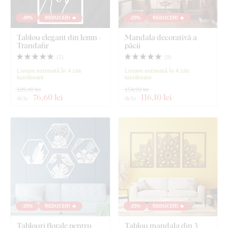
-30%
REDUCERI 🔥
-25%
REDUCERI 🔥
Tablou elegant din lemn -
Mandala decorativă a
Trandafir
păcii
(
1
)
(
9
)
Livrare estimată în 4 zile
Livrare estimată în 4 zile
lucrătoare
lucrătoare
109,40 lei
154,80 lei
76
,60 lei
116
,10 lei
de la
de la
-25%
REDUCERI 🔥
-25%
REDUCERI 🔥
Tablouri florale pentru
Tablou mandala din 3