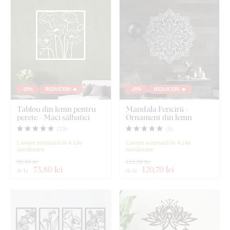
-25%
REDUCERI 🔥
-25%
REDUCERI 🔥
Tablou din lemn pentru
Mandala Fericirii -
perete - Maci sălbatici
Ornament din lemn
(
19
)
(
9
)
Livrare estimată în 4 zile
Livrare estimată în 4 zile
lucrătoare
lucrătoare
98,40 lei
161,00 lei
73
,80 lei
120
,70 lei
de la
de la