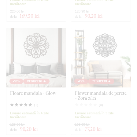
lucrătoare
lucrătoare
226,00 lei
128,90 lei
169
,50 lei
90
,20 lei
de la
de la
-30%
REDUCERI 🔥
-25%
REDUCERI 🔥
Floare mandala - Glow
Flower mandala de perete
- Zorii zilei
(
1
)
(
0
)
Livrare estimată în 4 zile
Livrare estimată în 3 zile
lucrătoare
lucrătoare
128,90 lei
103,00 lei
90
,20 lei
77
,20 lei
de la
de la