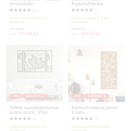
de trandafiri
Paradisul florilor
(
1
)
(
1
)
Livrare estimată în 4 zile
Livrare estimată în 4 zile
lucrătoare
lucrătoare
138,90 lei
138,90 lei
104
,20 lei
104
,20 lei
de la
de la
-25%
REDUCERI 🔥
-25%
REDUCERI 🔥
Tablou supradimensionat
Panou de lemn pe perete -
pentru perete - Flori
Livada
(
9
)
(
1
)
Livrare estimată în 4 zile
Livrare estimată în 4 zile
lucrătoare
lucrătoare