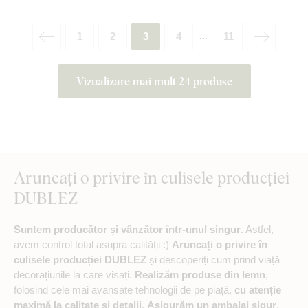
1
2
3
4
11
...
Vizualizare mai mult 24 produse
Aruncați o privire în culisele producției
DUBLEZ
Suntem producător și vânzător într-unul singur
. Astfel,
avem control total asupra calității :)
Aruncați o privire în
culisele producției DUBLEZ
și descoperiți cum prind viață
decorațiunile la care visați.
Realizăm produse din lemn
,
folosind cele mai avansate tehnologii de pe piață,
cu atenție
maximă la calitate și detalii
.
Asigurăm un ambalaj sigur
,