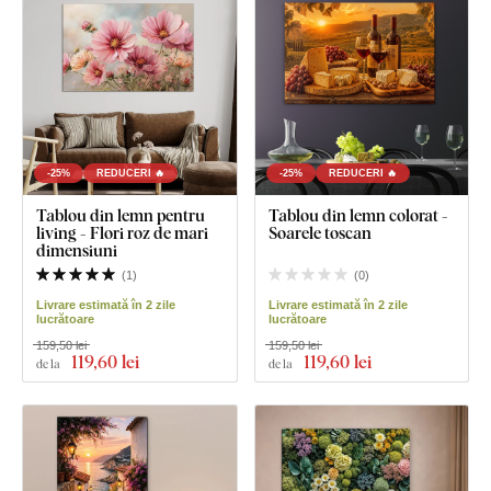
-25%
REDUCERI 🔥
-25%
REDUCERI 🔥
Tablou din lemn pentru
Tablou din lemn colorat -
living - Flori roz de mari
Soarele toscan
dimensiuni
(
1
)
(
0
)
Livrare estimată în 2 zile
Livrare estimată în 2 zile
lucrătoare
lucrătoare
159,50 lei
159,50 lei
119
,60 lei
119
,60 lei
de la
de la