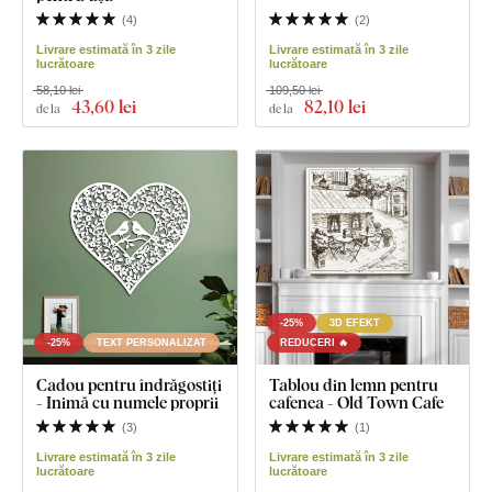
(
4
)
(
2
)
Livrare estimată în 3 zile
Livrare estimată în 3 zile
lucrătoare
lucrătoare
58,10 lei
109,50 lei
43
,60 lei
82
,10 lei
de la
de la
-25%
3D EFEKT
-25%
TEXT PERSONALIZAT
REDUCERI 🔥
Cadou pentru îndrăgostiți
Tablou din lemn pentru
- Inimă cu numele proprii
cafenea - Old Town Cafe
(
3
)
(
1
)
Livrare estimată în 3 zile
Livrare estimată în 3 zile
lucrătoare
lucrătoare