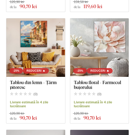
120,90 lei
159,50 lei
90
,70 lei
119
,60 lei
de la
de la
-25%
REDUCERI 🔥
-25%
REDUCERI 🔥
Tablou din lemn - Țărm
Tablou floral - Farmecul
pitoresc
bujorului
(
0
)
(
0
)
Livrare estimată în 4 zile
Livrare estimată în 4 zile
lucrătoare
lucrătoare
120,90 lei
120,90 lei
90
,70 lei
90
,70 lei
de la
de la