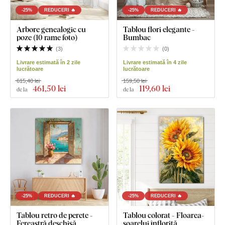
-25%
REDUCERI 🔥
-25%
REDUCERI 🔥
Arbore genealogic cu
Tablou flori elegante -
poze (10 rame foto)
Bumbac
(
3
)
(
0
)
Livrare estimată în 2 zile
Livrare estimată în 4 zile
lucrătoare
lucrătoare
615,40 lei
159,50 lei
461
,50 lei
119
,60 lei
de la
de la
-25%
REDUCERI 🔥
-25%
REDUCERI 🔥
Tablou retro de perete -
Tablou colorat - Floarea-
Fereastră deschisă
soarelui înflorită