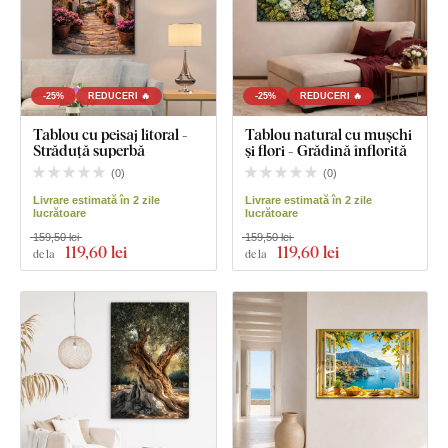
-25%
REDUCERI 🔥
-25%
REDUCERI 🔥
Tablou cu peisaj litoral -
Tablou natural cu mușchi
Străduță superbă
și flori - Grădină înflorită
(
0
)
(
0
)
Livrare estimată în 2 zile
Livrare estimată în 2 zile
lucrătoare
lucrătoare
159,50 lei
159,50 lei
119
,60 lei
119
,60 lei
de la
de la