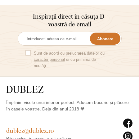
Inspirații direct în căsuța D-
voastră de email
Abonare
Sunt de acord cu
prelucrarea datelor cu
caracter personal
și cu primirea de
noutăți.
Împlinim visele unui interior perfect. Aducem bucurie și plăcere
în casele voastre. Deja din anul 2018 🧡
dublez@dublez.ro
Răspundem în maxim o zi lucrătoare