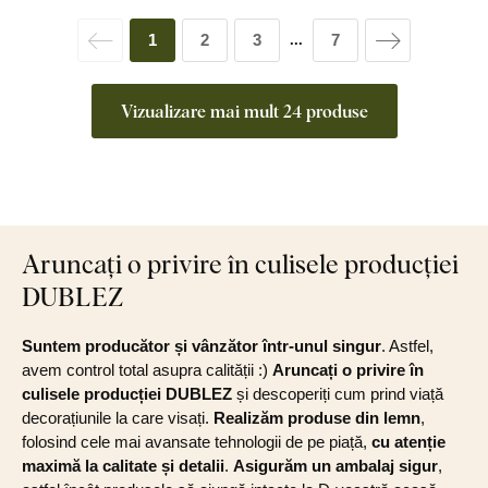
1
2
3
7
...
Vizualizare mai mult 24 produse
Aruncați o privire în culisele producției
DUBLEZ
Suntem producător și vânzător într-unul singur
. Astfel,
avem control total asupra calității :)
Aruncați o privire în
culisele producției DUBLEZ
și descoperiți cum prind viață
decorațiunile la care visați.
Realizăm produse din lemn
,
folosind cele mai avansate tehnologii de pe piață,
cu atenție
maximă la calitate și detalii
.
Asigurăm un ambalaj sigur
,