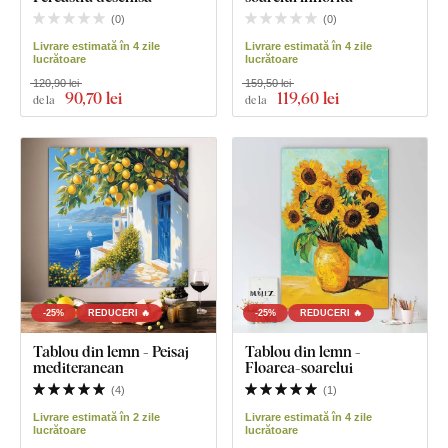
(
0
)
(
0
)
Livrare estimată în 4 zile
Livrare estimată în 4 zile
lucrătoare
lucrătoare
120,90 lei
159,50 lei
90
,70 lei
119
,60 lei
de la
de la
-25%
REDUCERI 🔥
-25%
REDUCERI 🔥
Tablou din lemn - Peisaj
Tablou din lemn -
mediteranean
Floarea-soarelui
(
4
)
(
1
)
Livrare estimată în 2 zile
Livrare estimată în 4 zile
lucrătoare
lucrătoare