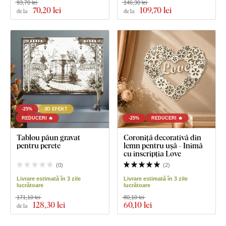
93,70 lei
146,30 lei
70
,20 lei
109
,70 lei
de la
de la
-25%
3D EFEKT
REDUCERI 🔥
-25%
REDUCERI 🔥
Tablou păun gravat
Coroniță decorativă din
pentru perete
lemn pentru ușă - Inimă
cu inscripția Love
(
0
)
(
2
)
Livrare estimată în 3 zile
Livrare estimată în 3 zile
lucrătoare
lucrătoare
171,10 lei
80,10 lei
128
,30 lei
60
,10 lei
de la