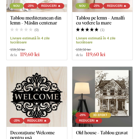
NOU
-25%
REDUCERI 🔥
NOU
-25%
REDUCERI 🔥
Tablou mediteranean din
Tablou pe lemn - Amalfi
lemn - Măslin centenar
cu vedere la mare
(
0
)
(
1
)
Livrare estimată în 4 zile
Livrare estimată în 4 zile
lucrătoare
lucrătoare
159,50 lei
159,50 lei
119
,60 lei
119
,60 lei
de la
de la
-25%
3D EFEKT
-25%
REDUCERI 🔥
REDUCERI 🔥
Decorațiune Welcome
Old house - Tablou gravat
pentru ușă