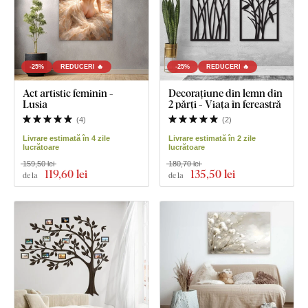
-25%
REDUCERI 🔥
-25%
REDUCERI 🔥
Act artistic feminin -
Decorațiune din lemn din
Lusia
2 părți - Viața în fereastră
(
4
)
(
2
)
Livrare estimată în 4 zile
Livrare estimată în 2 zile
lucrătoare
lucrătoare
159,50 lei
180,70 lei
119
,60 lei
135
,50 lei
de la
de la