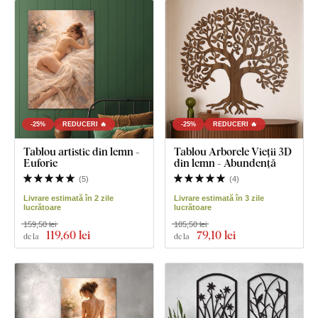
-25%
REDUCERI 🔥
-25%
REDUCERI 🔥
Tablou artistic din lemn -
Tablou Arborele Vieții 3D
Euforie
din lemn - Abundență
(
5
)
(
4
)
Livrare estimată în 2 zile
Livrare estimată în 3 zile
lucrătoare
lucrătoare
159,50 lei
105,50 lei
119
,60 lei
79
,10 lei
de la
de la