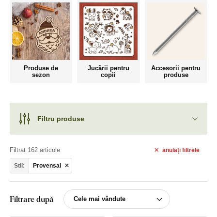
Produse de
Jucării pentru
Accesorii pentru
sezon
copii
produse
Filtru produse
Filtrat 162 articole
anulați
filtrele
Stil:
Provensal
Filtrare după