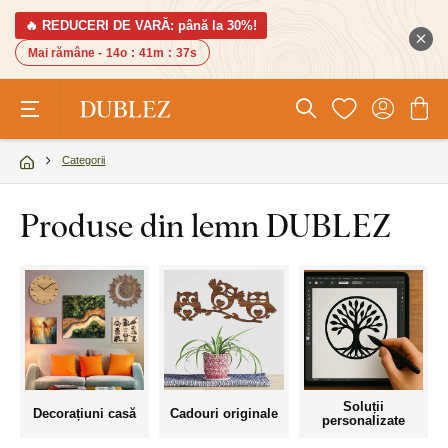
🔥 REDUCERI DE VARĂ: până la 30%!
Mai rămâne -
14o
:
41m
:
36s
Categorii
Produse din lemn DUBLEZ
Soluții
Decorațiuni casă
Cadouri originale
personalizate