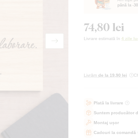
până la -3
74,80 lei
Livrare estimată în
4 zile l
Livrăm
de la 19
,90 lei
Ch
Plată la livrare
Suntem producător d
Montaj ușor
Cadouri la comandă