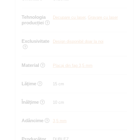
Tehnologia
Decupare cu laser
,
Gravare cu laser
producției
Exclusivitate
Design disponibil doar la noi
Material
Placaj din fag 3,5 mm
Lăţime
15 cm
Înălţime
10 cm
Adâncime
3,5 mm
Producător
DUBLEZ