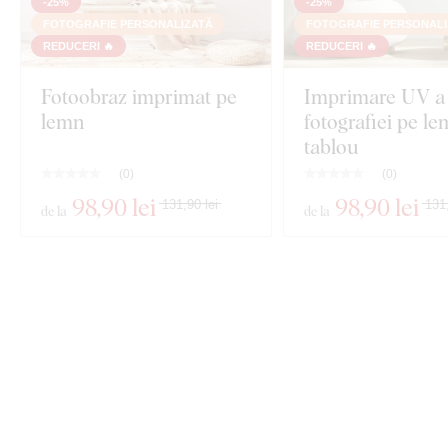
-25%
-25%
FOTOGRAFIE PERSONALIZATĂ
FOTOGRAFIE PERSONALI
REDUCERI 🔥
REDUCERI 🔥
Fotoobraz imprimat pe
Imprimare UV a
lemn
fotografiei pe l
tablou
(
0
)
(
0
)
98
,90 lei
98
,90 lei
131,90 lei
131,
de la
de la