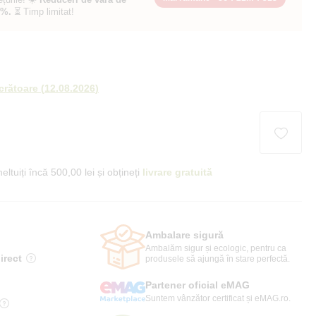
0%.
⏳ Timp limitat!
ucrătoare
(
12.08.2026
)
eltuiți încă 500,00 lei și obțineți
livrare gratuită
Ambalare sigură
Ambalăm sigur și ecologic, pentru ca
irect
produsele să ajungă în stare perfectă.
Partener oficial eMAG
Suntem vânzător certificat și eMAG.ro.