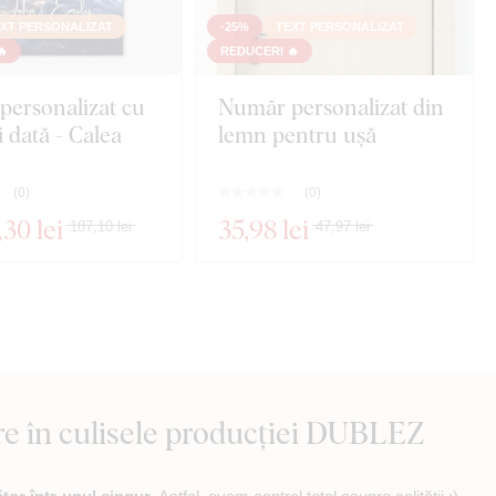
XT PERSONALIZAT
-25%
TEXT PERSONALIZAT
🔥
REDUCERI 🔥
personalizat cu
Număr personalizat din
 dată - Calea
lemn pentru ușă
(
0
)
(
0
)
,30 lei
35
,98 lei
187,10 lei
47,97 lei
re în culisele producției DUBLEZ