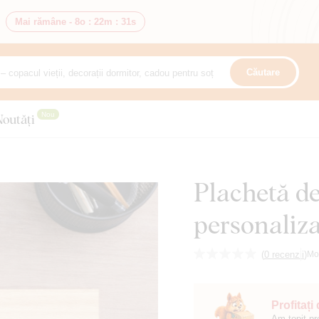
Mai rămâne -
8o
:
22m
:
30s
Căutare
Nou
Noutăți
Plachetă de
personaliza
(
0 recenzii
)
Mo
Profitați
Am topit pr