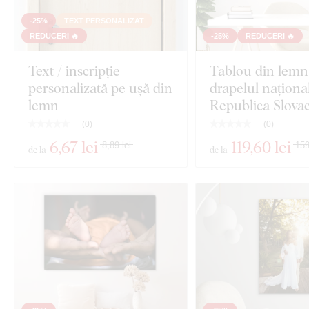
-25%
TEXT PERSONALIZAT
REDUCERI 🔥
-25%
REDUCERI 🔥
Text / inscripție
Tablou din lemn
personalizată pe ușă din
drapelul național
lemn
Republica Slova
(
0
)
(
0
)
6
,67 lei
119
,60 lei
8,89 lei
159
de la
de la