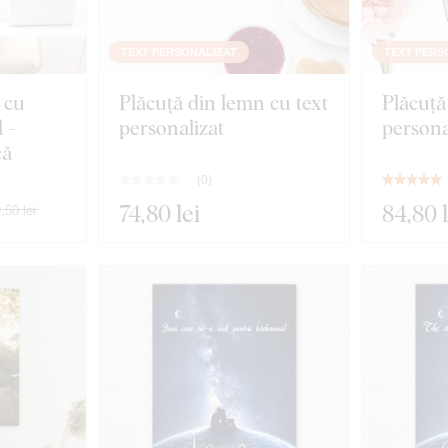
TEXT PERSONALIZAT
TEXT PERS
 cu
Plăcuță din lemn cu text
Plăcuță
 -
personalizat
persona
că
(
0
)
74
,80 lei
84
,80 
,50 lei