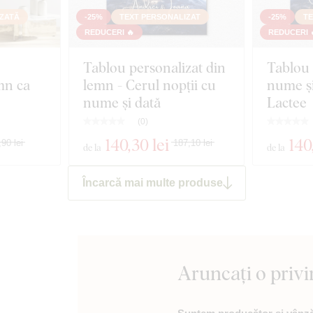
ZATĂ
-25%
TEXT PERSONALIZAT
-25%
TE
REDUCERI 🔥
REDUCERI 
Tablou personalizat din
Tablou 
emn ca
lemn - Cerul nopții cu
nume și
nume și dată
Lactee
(
0
)
140
,30 lei
140
90 lei
187,10 lei
de la
de la
Încarcă mai multe produse
Aruncați o privi