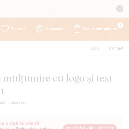
0
Favorite
Conectare
Coș de cumpărături
Blog
Contact
 mulțumire cu logo și text
t
del:
custom-table
 de prețul excelent!
Mai rămâne -
8o
:
21m
:
30s
ețurile! ☀️
Reduceri de vară de