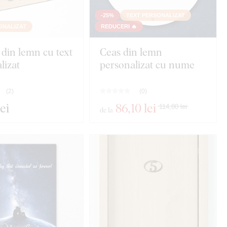
-25%
TEXT PERSONALIZAT
ONALIZAT
REDUCERI 🔥
 din lemn cu text
Ceas din lemn
lizat
personalizat cu nume
(
2
)
(
0
)
lei
86
,10 lei
114,80 lei
de la