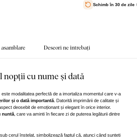
Schimb în 30 de zile
e asamblare
Deseori ne întrebați
l nopții cu nume și dată
, este modalitatea perfectă de a imortaliza momentul care v-a
rilor și o dată importantă
. Datorită imprimării de calitate și
 aspect deosebit de emoționant și elegant în orice interior.
u nuntă
, care va aminti în fiecare zi de puterea legăturii dintre
 sub cerul înstelat, simbolizează faptul că, atunci când sunteți