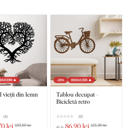
DUCERI 🔥
-25%
REDUCERI 🔥
 vieții din lemn
Tablou decupat -
Bicicletă retro
(
4
)
(
0
)
70 lei
86
,90 lei
103,60 lei
115,90 lei
de la