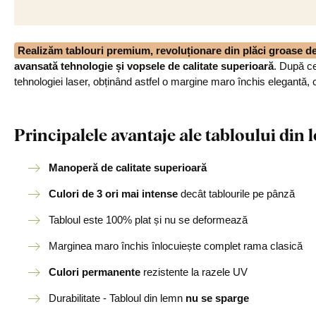
Realizăm tablouri premium, revoluționare din plăci groase 
avansată tehnologie și vopsele de calitate superioară
. După ce
tehnologiei laser, obținând astfel o margine maro închis elegantă, 
Principalele avantaje ale tabloului di
Manoperă de calitate superioară
Culori de 3 ori mai intense
decât tablourile pe pânză
Tabloul este 100% plat și nu se deformează
Marginea maro închis înlocuiește complet rama clasică
Culori permanente
rezistente la razele UV
Durabilitate - Tabloul din lemn
nu se sparge