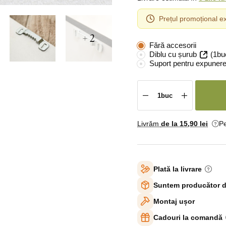
Prețul promoțional ex
+ 2
Fără accesorii
Diblu cu șurub
(1bu
Suport pentru expunere
Livrăm
de la 15
,90 lei
Pe
Plată la livrare
Suntem producător d
Montaj ușor
Cadouri la comandă