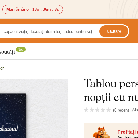
Mai rămâne -
13o
:
36m
:
7s
Căutare
Nou
Noutăți
lor
Tablou pers
nopții cu n
(
0 recenzii
)
Mo
Profitați
Am topit pr