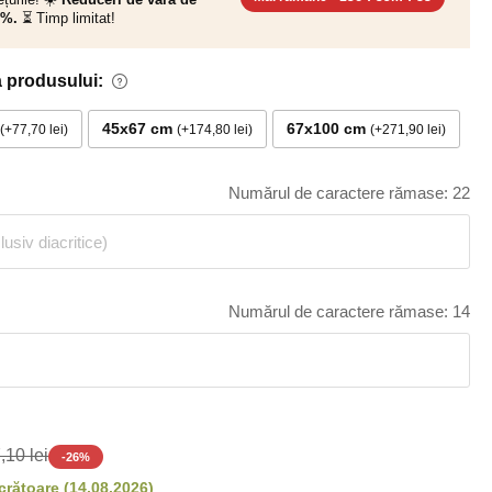
0%.
⏳ Timp limitat!
 produsului:
45x67 cm
67x100 cm
+77,70 lei
+174,80 lei
+271,90 lei
Numărul de caractere rămase: 22
Numărul de caractere rămase: 14
,10 lei
-
26
%
ucrătoare
(
14.08.2026
)