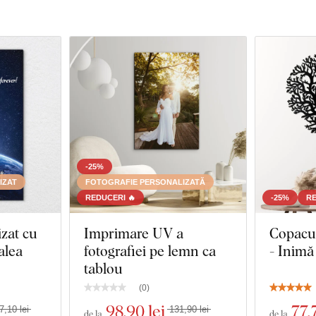
-25%
IZAT
FOTOGRAFIE PERSONALIZATĂ
REDUCERI 🔥
-25%
RE
zat cu
Imprimare UV a
Copacul
alea
fotografiei pe lemn ca
- Inimă
tablou
(
0
)
98
,90 lei
77
,
7,10 lei
131,90 lei
de la
de la