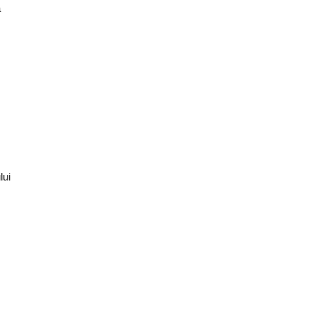
ă
lui