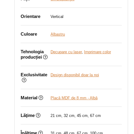
Orientare
Vertical
Culoare
Albastru
Tehnologia
Decupare cu laser
,
Imprimare color
producției
Exclusivitate
Design disponibil doar la noi
Material
Placă MDF de 8 mm - Albă
Lăţime
21 cm, 32 cm, 45 cm, 67 cm
Înălţime
31 cm, 48 cm, 67 cm, 100 cm