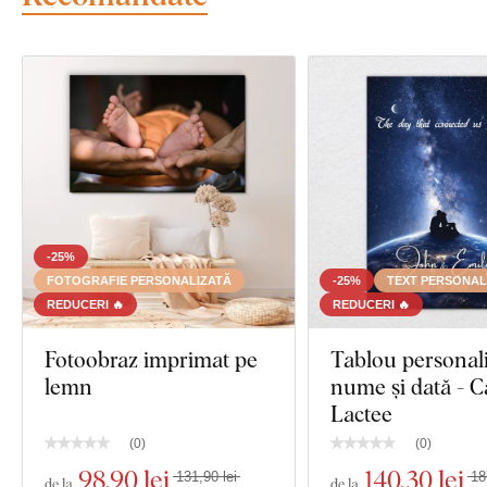
-25%
FOTOGRAFIE PERSONALIZATĂ
-25%
TEXT PERSONAL
REDUCERI 🔥
REDUCERI 🔥
Fotoobraz imprimat pe
Tablou personali
lemn
nume și dată - C
Lactee
(
0
)
(
0
)
98
,90 lei
140
,30 lei
131,90 lei
18
de la
de la