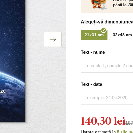
până la -3
Alegeți-vă dimensiunea
21x31 cm
32x48 cm
Text - nume
Text - data
140,30 lei
187
Livrare estimată în
5 zile l