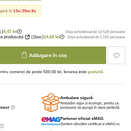
piră în
13o
:
35m
:
6s
c)
4,47 lei
Deja achiziționat de 10 528 persoane
a produsului
(1buc)
14,60 lei
Deja achiziționat de 1 155 persoane
Adăugare în coș
ntru comenzi de peste 500,00 lei, livrarea este
gratuită
Ambalare sigură
Ambalăm sigur și ecologic, pentru ca
irect
produsele să ajungă în stare perfectă.
Partener oficial eMAG
Suntem vânzător certificat și eMAG.ro.