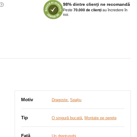
98% dintre clienți ne recomandă
Peste
70.000 de clienți
au încredere în
noi.
Motiv
Dragoste
,
Spațiu
Tip
O singură bucată
,
Montate pe perete
Față
Un dreptunghi