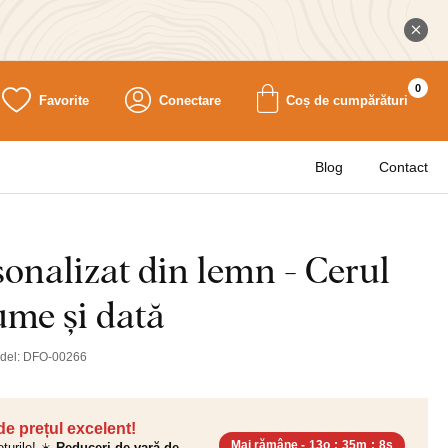
0
Favorite
Conectare
Coș de cumpărături
Blog
Contact
onalizat din lemn - Cerul
ume și dată
del:
DFO-00266
 de prețul excelent!
Mai rămâne -
13o
:
35m
:
6s
ețurile! ☀️
Reduceri de vară de