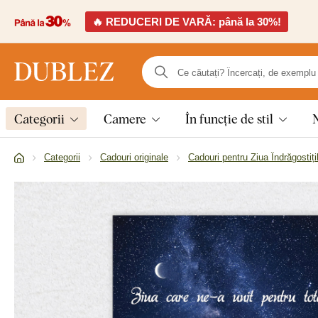
🔥 REDUCERI DE VARĂ: până la 30%!
Categorii
Camere
În funcție de stil
Categorii
Cadouri originale
Cadouri pentru Ziua Îndrăgostiți