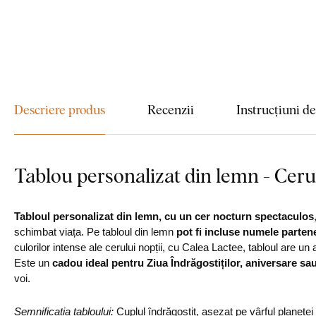
Descriere produs
Recenzii
Instrucțiuni d
Tablou personalizat din lemn - Ceru
Tabloul personalizat din lemn, cu un cer nocturn spectaculos
schimbat viața. Pe tabloul din lemn
pot fi incluse numele partene
culorilor intense ale cerului nopții, cu Calea Lactee, tabloul are un
Este un
cadou ideal pentru Ziua Îndrăgostiților, aniversare sa
voi.
Semnificația tabloului:
Cuplul îndrăgostit, așezat pe vârful planetei