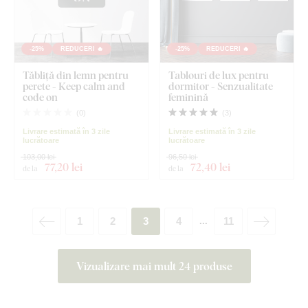
-25%
REDUCERI 🔥
-25%
REDUCERI 🔥
Tăbliță din lemn pentru
Tablouri de lux pentru
perete - Keep calm and
dormitor - Senzualitate
code on
feminină
(
0
)
(
3
)
Livrare estimată în 3 zile
Livrare estimată în 3 zile
lucrătoare
lucrătoare
103,00 lei
96,50 lei
77
,20 lei
72
,40 lei
de la
de la
1
2
3
4
11
...
Vizualizare mai mult 24 produse