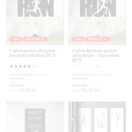
-25%
REDUCERI 🔥
-25%
REDUCERI 🔥
Cadou pentru alergător -
Cadou din lemn pentru
Inscripție din lemn RUN
alergătoare - Autocolant
RUN
(
1
)
(
0
)
Livrare estimată în 3 zile
Livrare estimată în 3 zile
lucrătoare
lucrătoare
128,90 lei
128,90 lei
96
,70 lei
96
,70 lei
de la
de la