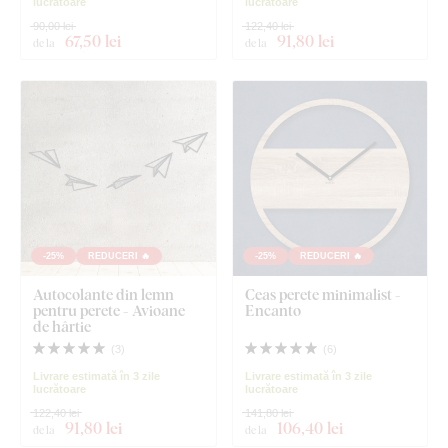
lucrătoare
lucrătoare
90,00 lei
122,40 lei
67
,50 lei
91
,80 lei
de la
de la
-25%
REDUCERI 🔥
-25%
REDUCERI 🔥
Autocolante din lemn
Ceas perete minimalist -
pentru perete - Avioane
Encanto
de hârtie
(
3
)
(
6
)
Livrare estimată în 3 zile
Livrare estimată în 3 zile
lucrătoare
lucrătoare
122,40 lei
141,80 lei
91
,80 lei
106
,40 lei
de la
de la