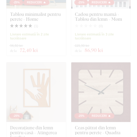
-25%
REDUCERI 🔥
-25%
REDUCERI 🔥
Tablou minimalist pentru
Cadou pentru mamă -
perete - Home
Tablou din lemn - Mom
(
1
)
(
0
)
Livrare estimată în 2 zile
Livrare estimată în 3 zile
lucrătoare
lucrătoare
96,50 lei
115,90 lei
72
,40 lei
86
,90 lei
de la
de la
-25%
-25%
REDUCERI 🔥
Decorațiune din lemn
Ceas pătrat din lemn
pentru casă - Atingerea
pentru perete - Quadra