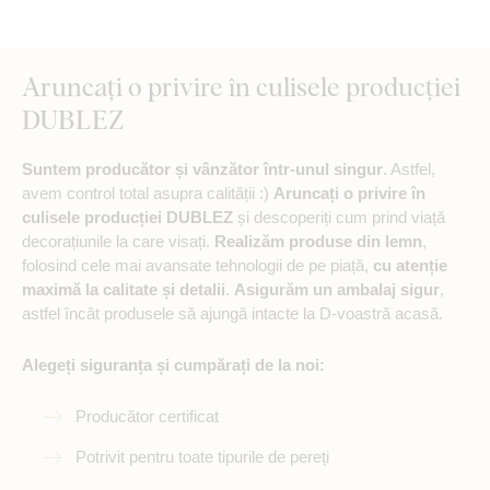
Aruncați o privire în culisele producției
DUBLEZ
Suntem producător și vânzător într-unul singur
. Astfel,
avem control total asupra calității :)
Aruncați o privire în
culisele producției DUBLEZ
și descoperiți cum prind viață
decorațiunile la care visați.
Realizăm produse din lemn
,
folosind cele mai avansate tehnologii de pe piață,
cu atenție
maximă la calitate și detalii
.
Asigurăm un ambalaj sigur
,
astfel încât produsele să ajungă intacte la D-voastră acasă.
Alegeți siguranța și cumpărați de la noi:
Producător certificat
Potrivit pentru toate tipurile de pereți