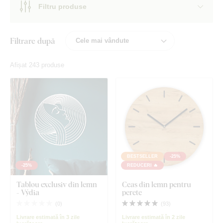
Filtru produse
Filtrare după
Afișat 243 produse
BESTSELLER
-25%
-25%
REDUCERI 🔥
Tablou exclusiv din lemn
Ceas din lemn pentru
- Výdia
perete
(
0
)
(
93
)
Livrare estimată în 3 zile
Livrare estimată în 2 zile