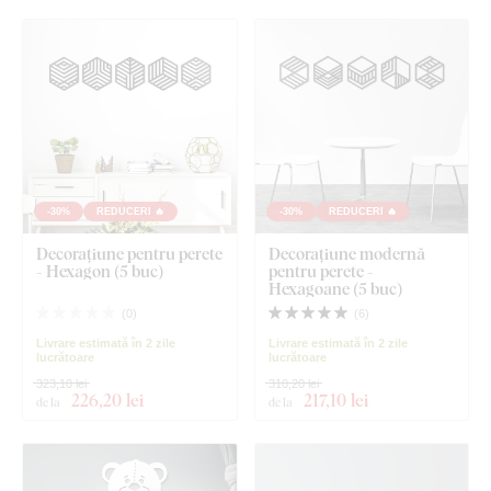
-30%
REDUCERI 🔥
-30%
REDUCERI 🔥
Decorațiune pentru perete
Decorațiune modernă
- Hexagon (5 buc)
pentru perete -
Hexagoane (5 buc)
(
0
)
(
6
)
Livrare estimată în 2 zile
Livrare estimată în 2 zile
lucrătoare
lucrătoare
323,10 lei
310,20 lei
226
,20 lei
217
,10 lei
de la
de la