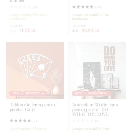
familiei
(
0
)
(
22
)
Livrare estimată în 3 zile
Livrare estimată în 2 zile
lucrătoare
lucrătoare
95,50 lei
115,90 lei
71
,70 lei
86
,90 lei
de la
de la
-25%
REDUCERI 🔥
-25%
REDUCERI 🔥
Tablou din lemn pentru
Autocolant 3D din lemn
perete - Cărți
pentru perete - DO
WHAT YOU LOVE
(
1
)
(
0
)
Livrare estimată în 3 zile
Livrare estimată în 3 zile