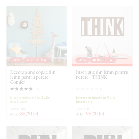
-30%
REDUCERI 🔥
-25%
REDUCERI 🔥
Decorațiune copac din
Inscripție din lemn pentru
lemn pentru perete -
perete - THINK
Conifer
(
8
)
(
0
)
Livrare estimată în 2 zile
Livrare estimată în 3 zile
lucrătoare
lucrătoare
122,40 lei
128,90 lei
85
,70 lei
96
,70 lei
de la
de la