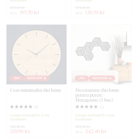
lucrătoare
lucrătoare
263,60 lei
174,20 lei
197
,70 lei
130
,70 lei
de la
de la
-25%
REDUCERI 🔥
-25%
REDUCERI 🔥
Ceas minimalist din lemn
Decorațiune din lemn
pentru perete -
Hexagoane (5 buc)
(
9
)
(
1
)
Livrare estimată în 3 zile
Livrare estimată în 3 zile
lucrătoare
lucrătoare
161,30 lei
323,10 lei
120
,90 lei
242
,40 lei
de la