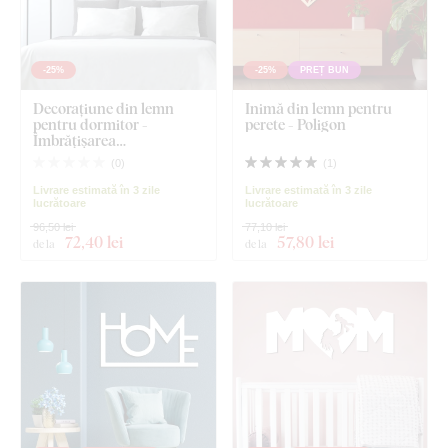
-25%
-25%
PREȚ BUN
Decorațiune din lemn
Inimă din lemn pentru
pentru dormitor -
perete - Poligon
Îmbrățișarea
îndrăgostiților
(
0
)
(
1
)
Livrare estimată în 3 zile
Livrare estimată în 3 zile
lucrătoare
lucrătoare
96,50 lei
77,10 lei
72
,40 lei
57
,80 lei
de la
de la