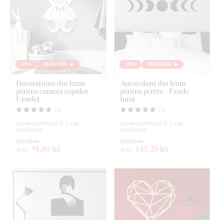
-25%
REDUCERI 🔥
-25%
REDUCERI 🔥
Decorațiune din lemn
Autocolant din lemn
pentru camera copiilor -
pentru perete - Fazele
Ursuleț
lunii
(
1
)
(
1
)
Livrare estimată în 3 zile
Livrare estimată în 3 zile
lucrătoare
lucrătoare
122,40 lei
193,60 lei
91
,80 lei
145
,20 lei
de la
de la