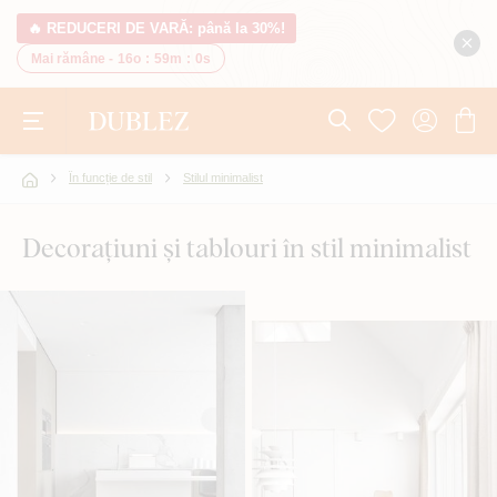
🔥 REDUCERI DE VARĂ: până la 30%!
Mai rămâne -
16o
:
58m
:
59s
În funcție de stil
Stilul minimalist
Decorațiuni și tablouri în stil minimalist