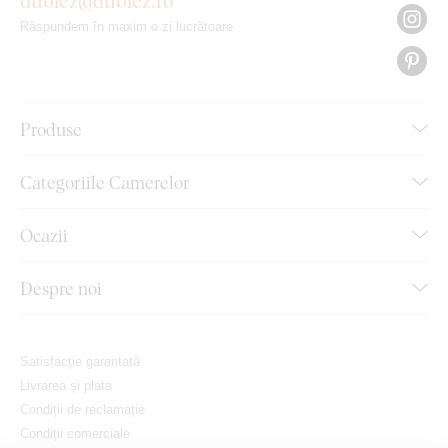
dublez@dublez.ro
Răspundem în maxim o zi lucrătoare
Produse
Categoriile Camerelor
Ocazii
Despre noi
Satisfacție garantată
Livrarea și plata
Condiții de reclamație
Condiții comerciale