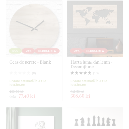
NOU
-25%
REDUCERI 🔥
-25%
REDUCERI 🔥
Ceas de perete - Blank
Harta lumii din lemn -
Decorațiune
(
0
)
(
13
)
Livrare estimată în 3 zile
Livrare estimată în 3 zile
lucrătoare
lucrătoare
103,30 lei
411,50 lei
77
,40 lei
308
,60 lei
de la