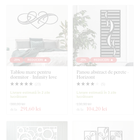
-25%
REDUCERI 🔥
-25%
REDUCERI 🔥
Tablou mare pentru
Panou abstract de perete -
dormitor - Infinity love
Horizont
(
23
)
(
5
)
Livrare estimată în 2 zile
Livrare estimată în 3 zile
lucrătoare
lucrătoare
388,80 lei
138,90 lei
291
,60 lei
104
,20 lei
de la
de la