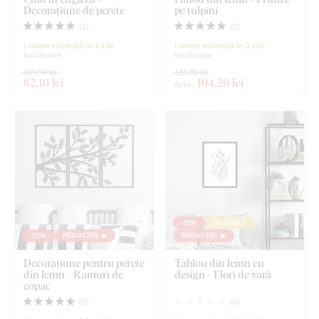
Decorațiune de perete
pe tulpini
(
1
)
(
2
)
Livrare estimată în 3 zile
Livrare estimată în 3 zile
lucrătoare
lucrătoare
109,50 lei
138,90 lei
82
,10 lei
104
,20 lei
de la
-25%
3D EFEKT
-25%
REDUCERI 🔥
REDUCERI 🔥
Decorațiune pentru perete
Tablou din lemn cu
din lemn - Ramuri de
design - Flori de vară
copac
(
6
)
(
0
)