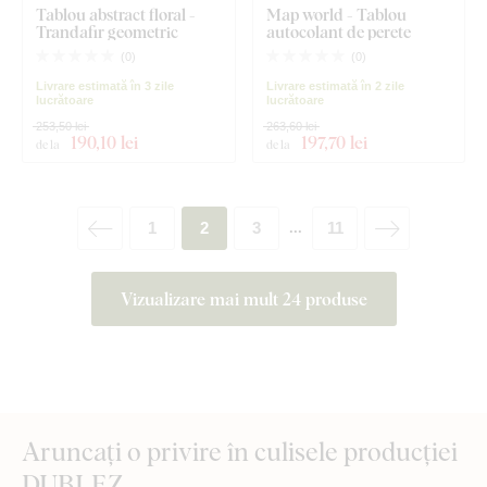
Tablou abstract floral -
Map world - Tablou
Trandafir geometric
autocolant de perete
(
0
)
(
0
)
Livrare estimată în 3 zile
Livrare estimată în 2 zile
lucrătoare
lucrătoare
253,50 lei
263,60 lei
190
,10 lei
197
,70 lei
de la
de la
1
2
3
11
...
Vizualizare mai mult 24 produse
Aruncați o privire în culisele producției
DUBLEZ