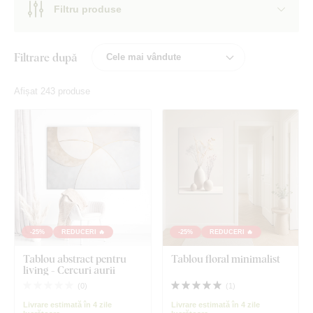
Filtru produse
Filtrare după
Afișat 243 produse
-25%
REDUCERI 🔥
-25%
REDUCERI 🔥
Tablou abstract pentru
Tablou floral minimalist
living - Cercuri aurii
(
0
)
(
1
)
Livrare estimată în 4 zile
Livrare estimată în 4 zile