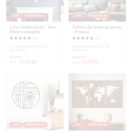
-25%
REDUCERI 🔥
-25%
REDUCERI 🔥
Cruce lemn perete - Isus
Tablou din lemn pe perete
Hristos răstignit
- Frunză
(
23
)
(
56
)
Livrare estimată în 2 zile
Livrare estimată în 2 zile
lucrătoare
lucrătoare
58,10 lei
102,20 lei
43
,60 lei
76
,60 lei
de la
de la
-25%
REDUCERI 🔥
-25%
REDUCERI 🔥