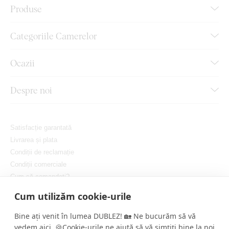
Produse
Categoriile Camerelor
Ocazii
Despre noi
Satisfacție garantată
Livrarea și plata
Condiții de reclamație
Condiții comerciale
Cum să comandați?
Protejarea confidențialității dvs.
Cum utilizăm cookie-urile
Setați cookie-urile
Bine ați venit în lumea DUBLEZ! 🏡 Ne bucurăm să vă
vedem aici. 🍪Cookie-urile ne ajută să vă simțiți bine la noi