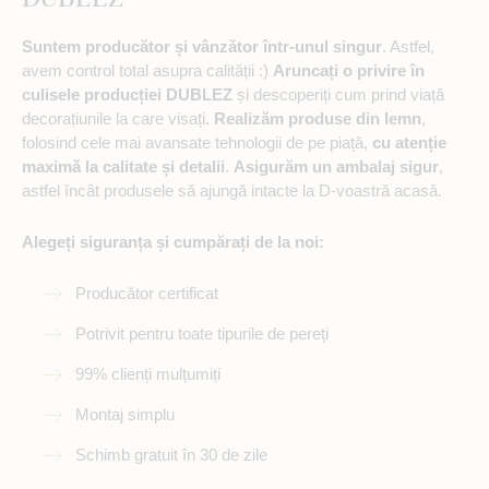
Suntem producător și vânzător într-unul singur
. Astfel,
avem control total asupra calității :)
Aruncați o privire în
culisele producției DUBLEZ
și descoperiți cum prind viață
decorațiunile la care visați.
Realizăm produse din lemn
,
folosind cele mai avansate tehnologii de pe piață,
cu atenție
maximă la calitate și detalii
.
Asigurăm un ambalaj sigur
,
astfel încât produsele să ajungă intacte la D-voastră acasă.
Alegeți siguranța și cumpărați de la noi:
Producător certificat
Potrivit pentru toate tipurile de pereți
99% clienți mulțumiți
Montaj simplu
Schimb gratuit în 30 de zile