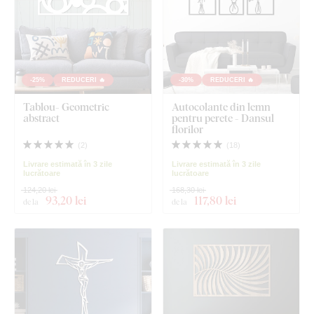
-25%
REDUCERI 🔥
-30%
REDUCERI 🔥
Tablou- Geometric
Autocolante din lemn
abstract
pentru perete - Dansul
florilor
(
2
)
(
18
)
Livrare estimată în 3 zile
Livrare estimată în 3 zile
lucrătoare
lucrătoare
124,20 lei
168,30 lei
93
,20 lei
117
,80 lei
de la
de la