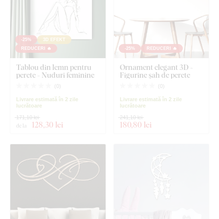
-25%
3D EFEKT
REDUCERI 🔥
-25%
REDUCERI 🔥
Tablou din lemn pentru
Ornament elegant 3D -
perete - Nuduri feminine
Figurine șah de perete
(
0
)
(
0
)
Livrare estimată în 2 zile
Livrare estimată în 2 zile
lucrătoare
lucrătoare
171,10 lei
241,10 lei
128
,30 lei
180
,80 lei
de la