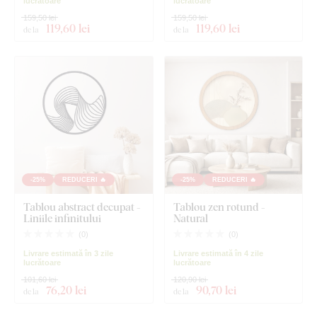
lucrătoare
lucrătoare
159,50 lei
159,50 lei
119
,60 lei
119
,60 lei
de la
de la
-25%
REDUCERI 🔥
-25%
REDUCERI 🔥
Tablou abstract decupat -
Tablou zen rotund -
Liniile infinitului
Natural
(
0
)
(
0
)
Livrare estimată în 3 zile
Livrare estimată în 4 zile
lucrătoare
lucrătoare
101,60 lei
120,90 lei
76
,20 lei
90
,70 lei
de la
de la