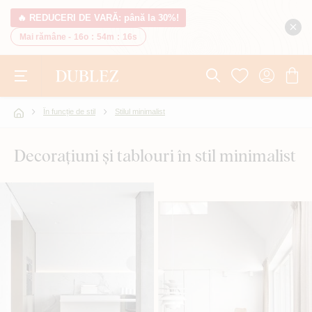
🔥 REDUCERI DE VARĂ: până la 30%!
Mai rămâne -
16o
:
54m
:
15s
În funcție de stil
Stilul minimalist
Decorațiuni și tablouri în stil minimalist