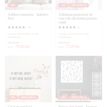
-25%
-25%
REDUCERI 🔥
Tablou romantic - Infinity
Talisman prinzător de
love
vise rele din lemn pentru
copii
(
70
)
(
2
)
Livrare estimată în 2 zile
Livrare estimată în 3 zile
lucrătoare
lucrătoare
124,20 lei
103,00 lei
93
,20 lei
77
,20 lei
de la
de la
-25%
REDUCERI 🔥
-25%
REDUCERI 🔥
Citat în engleză -
Panou din lemn - Frunze