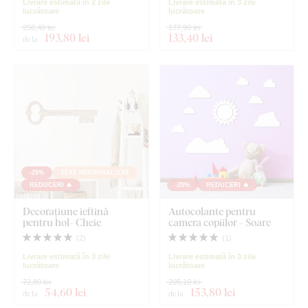
Livrare estimată în 2 zile
Livrare estimată în 3 zile
lucrătoare
lucrătoare
258,40 lei
177,90 lei
193
,80 lei
133
,40 lei
de la
-25%
TEXT PERSONALIZAT
REDUCERI 🔥
-25%
REDUCERI 🔥
Decorațiune ieftină
Autocolante pentru
pentru hol- Cheie
camera copiilor - Soare
(
2
)
(
1
)
Livrare estimată în 3 zile
Livrare estimată în 3 zile
lucrătoare
lucrătoare
72,80 lei
205,10 lei
54
,60 lei
153
,80 lei
de la
de la